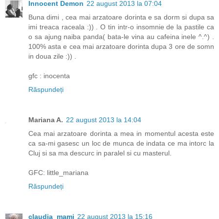
Innocent Demon
22 august 2013 la 07:04
Buna dimi , cea mai arzatoare dorinta e sa dorm si dupa sa
imi treaca raceala :)) . O tin intr-o insomnie de la pastile ca
o sa ajung naiba panda( bata-le vina au cafeina inele ^.^) .
100% asta e cea mai arzatoare dorinta dupa 3 ore de somn
in doua zile :)) .
gfc : inocenta
Răspundeți
Mariana A.
22 august 2013 la 14:04
Cea mai arzatoare dorinta a mea in momentul acesta este
ca sa-mi gasesc un loc de munca de indata ce ma intorc la
Cluj si sa ma descurc in paralel si cu masterul.
GFC: little_mariana
Răspundeți
claudia_mami
22 august 2013 la 15:16