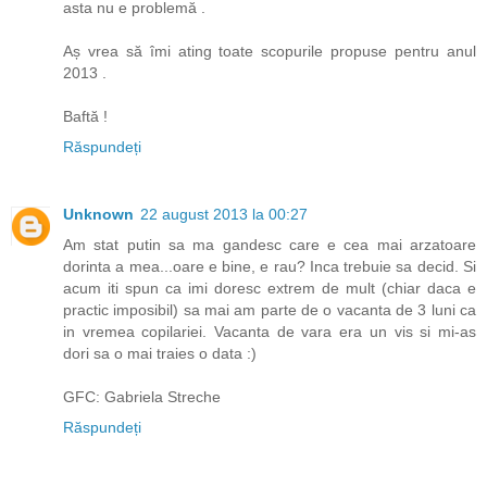
asta nu e problemă .
Aș vrea să îmi ating toate scopurile propuse pentru anul
2013 .
Baftă !
Răspundeți
Unknown
22 august 2013 la 00:27
Am stat putin sa ma gandesc care e cea mai arzatoare
dorinta a mea...oare e bine, e rau? Inca trebuie sa decid. Si
acum iti spun ca imi doresc extrem de mult (chiar daca e
practic imposibil) sa mai am parte de o vacanta de 3 luni ca
in vremea copilariei. Vacanta de vara era un vis si mi-as
dori sa o mai traies o data :)
GFC: Gabriela Streche
Răspundeți