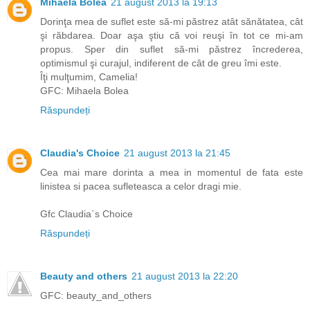
Mihaela Bolea
21 august 2013 la 19:13
Dorinţa mea de suflet este să-mi păstrez atât sănătatea, cât
şi răbdarea. Doar aşa ştiu că voi reuşi în tot ce mi-am
propus. Sper din suflet să-mi păstrez încrederea,
optimismul şi curajul, indiferent de cât de greu îmi este.
Îţi mulţumim, Camelia!
GFC: Mihaela Bolea
Răspundeți
Claudia's Choice
21 august 2013 la 21:45
Cea mai mare dorinta a mea in momentul de fata este
linistea si pacea sufleteasca a celor dragi mie.
Gfc Claudia`s Choice
Răspundeți
Beauty and others
21 august 2013 la 22:20
GFC: beauty_and_others