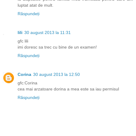
luptat atat de mult.
Răspundeți
lili
30 august 2013 la 11:31
gfc lili
imi doresc sa trec cu bine de un examen!
Răspundeți
Corina
30 august 2013 la 12:50
gfc:Corina
cea mai arzatoare dorina a mea este sa iau permisul
Răspundeți