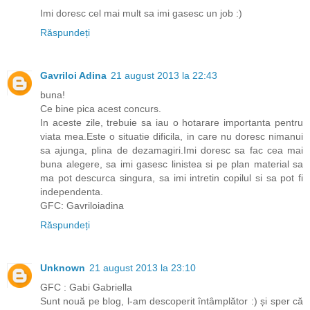
Imi doresc cel mai mult sa imi gasesc un job :)
Răspundeți
Gavriloi Adina
21 august 2013 la 22:43
buna!
Ce bine pica acest concurs.
In aceste zile, trebuie sa iau o hotarare importanta pentru
viata mea.Este o situatie dificila, in care nu doresc nimanui
sa ajunga, plina de dezamagiri.Imi doresc sa fac cea mai
buna alegere, sa imi gasesc linistea si pe plan material sa
ma pot descurca singura, sa imi intretin copilul si sa pot fi
independenta.
GFC: Gavriloiadina
Răspundeți
Unknown
21 august 2013 la 23:10
GFC : Gabi Gabriella
Sunt nouă pe blog, l-am descoperit întâmplător :) și sper că