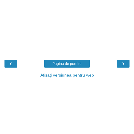
‹
›
Pagina de pornire
Afișați versiunea pentru web