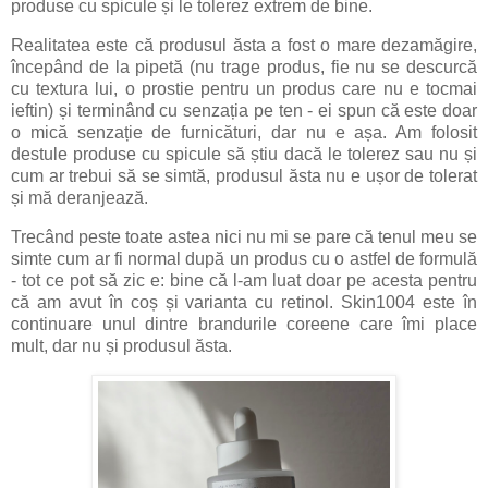
produse cu spicule și le tolerez extrem de bine.
Realitatea este că produsul ăsta a fost o mare dezamăgire,
începând de la pipetă (nu trage produs, fie nu se descurcă
cu textura lui, o prostie pentru un produs care nu e tocmai
ieftin) și terminând cu senzația pe ten - ei spun că este doar
o mică senzație de furnicături, dar nu e așa. Am folosit
destule produse cu spicule să știu dacă le tolerez sau nu și
cum ar trebui să se simtă, produsul ăsta nu e ușor de tolerat
și mă deranjează.
Trecând peste toate astea nici nu mi se pare că tenul meu se
simte cum ar fi normal după un produs cu o astfel de formulă
- tot ce pot să zic e: bine că l-am luat doar pe acesta pentru
că am avut în coș și varianta cu retinol. Skin1004 este în
continuare unul dintre brandurile coreene care îmi place
mult, dar nu și produsul ăsta.