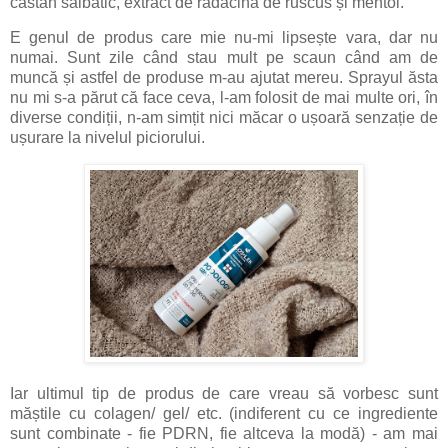
castan sălbatic, extract de rădăcină de ruscus și mentol.
E genul de produs care mie nu-mi lipsește vara, dar nu
numai. Sunt zile când stau mult pe scaun când am de
muncă și astfel de produse m-au ajutat mereu. Sprayul ăsta
nu mi s-a părut că face ceva, l-am folosit de mai multe ori, în
diverse condiții, n-am simțit nici măcar o ușoară senzație de
ușurare la nivelul piciorului.
Iar ultimul tip de produs de care vreau să vorbesc sunt
măștile cu colagen/ gel/ etc. (indiferent cu ce ingrediente
sunt combinate - fie PDRN, fie altceva la modă) - am mai