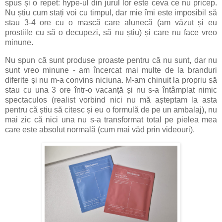
spus și o repet: hype-ul din jurul lor este ceva ce nu pricep.
Nu știu cum stați voi cu timpul, dar mie îmi este imposibil să
stau 3-4 ore cu o mască care alunecă (am văzut și eu
prostiile cu să o decupezi, să nu știu) și care nu face vreo
minune.
Nu spun că sunt produse proaste pentru că nu sunt, dar nu
sunt vreo minune - am încercat mai multe de la branduri
diferite și nu m-a convins niciuna. M-am chinuit la propriu să
stau cu una 3 ore într-o vacanță și nu s-a întâmplat nimic
spectaculos (realist vorbind nici nu mă așteptam la asta
pentru că știu să citesc și eu o formulă de pe un ambalaj), nu
mai zic că nici una nu s-a transformat total pe pielea mea
care este absolut normală (cum mai văd prin videouri).