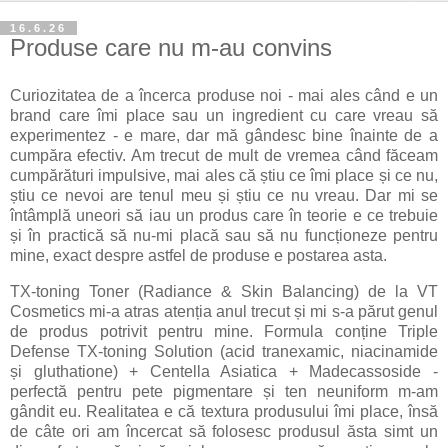
16.6.26
Produse care nu m-au convins
Curiozitatea de a încerca produse noi - mai ales când e un
brand care îmi place sau un ingredient cu care vreau să
experimentez - e mare, dar mă gândesc bine înainte de a
cumpăra efectiv. Am trecut de mult de vremea când făceam
cumpărături impulsive, mai ales că știu ce îmi place și ce nu,
știu ce nevoi are tenul meu și știu ce nu vreau. Dar mi se
întâmplă uneori să iau un produs care în teorie e ce trebuie
și în practică să nu-mi placă sau să nu funcționeze pentru
mine, exact despre astfel de produse e postarea asta.
TX-toning Toner (Radiance & Skin Balancing) de la VT
Cosmetics mi-a atras atenția anul trecut și mi s-a părut genul
de produs potrivit pentru mine. Formula conține Triple
Defense TX-toning Solution (acid tranexamic, niacinamide
și gluthatione) + Centella Asiatica + Madecassoside -
perfectă pentru pete pigmentare și ten neuniform m-am
gândit eu. Realitatea e că textura produsului îmi place, însă
de câte ori am încercat să folosesc produsul ăsta simt un