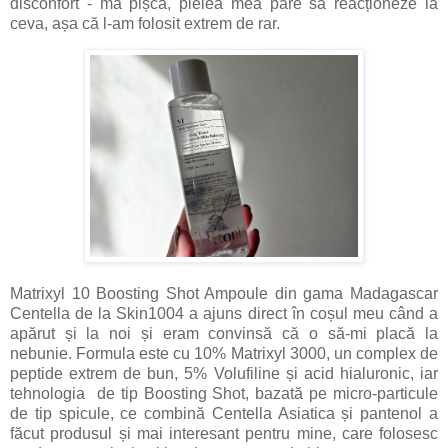
disconfort - mă pișcă, pielea mea pare să reacționeze la
ceva, așa că l-am folosit extrem de rar.
Matrixyl 10 Boosting Shot Ampoule din gama Madagascar
Centella de la Skin1004 a ajuns direct în coșul meu când a
apărut și la noi și eram convinsă că o să-mi placă la
nebunie. Formula este cu 10% Matrixyl 3000, un complex de
peptide extrem de bun, 5% Volufiline și acid hialuronic, iar
tehnologia de tip Boosting Shot, bazată pe micro-particule
de tip spicule, ce combină Centella Asiatica și pantenol a
făcut produsul și mai interesant pentru mine, care folosesc