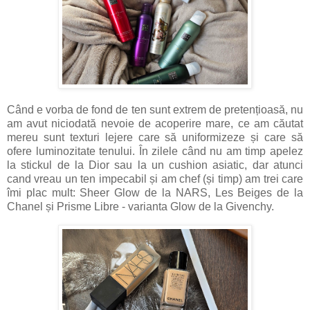
Când e vorba de fond de ten sunt extrem de pretențioasă, nu
am avut niciodată nevoie de acoperire mare, ce am căutat
mereu sunt texturi lejere care să uniformizeze și care să
ofere luminozitate tenului. În zilele când nu am timp apelez
la stickul de la Dior sau la un cushion asiatic, dar atunci
cand vreau un ten impecabil și am chef (și timp) am trei care
îmi plac mult: Sheer Glow de la NARS, Les Beiges de la
Chanel și Prisme Libre - varianta Glow de la Givenchy.