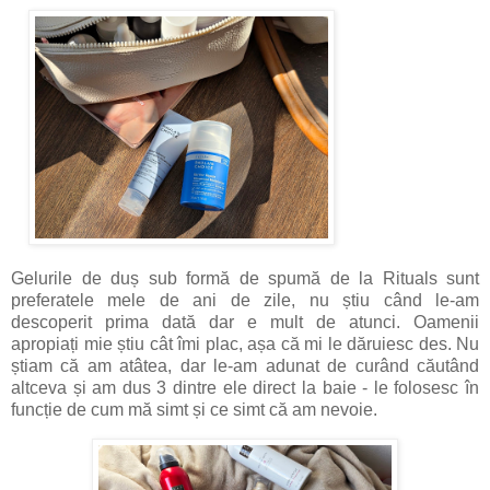
Gelurile de duș sub formă de spumă de la Rituals sunt
preferatele mele de ani de zile, nu știu când le-am
descoperit prima dată dar e mult de atunci. Oamenii
apropiați mie știu cât îmi plac, așa că mi le dăruiesc des. Nu
știam că am atâtea, dar le-am adunat de curând căutând
altceva și am dus 3 dintre ele direct la baie - le folosesc în
funcție de cum mă simt și ce simt că am nevoie.