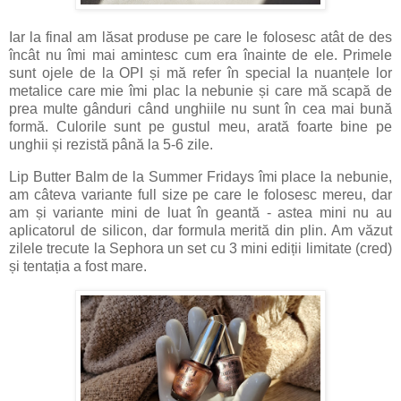
Iar la final am lăsat produse pe care le folosesc atât de des
încât nu îmi mai amintesc cum era înainte de ele. Primele
sunt ojele de la OPI și mă refer în special la nuanțele lor
metalice care mie îmi plac la nebunie și care mă scapă de
prea multe gânduri când unghiile nu sunt în cea mai bună
formă. Culorile sunt pe gustul meu, arată foarte bine pe
unghii și rezistă până la 5-6 zile.
Lip Butter Balm de la Summer Fridays îmi place la nebunie,
am câteva variante full size pe care le folosesc mereu, dar
am și variante mini de luat în geantă - astea mini nu au
aplicatorul de silicon, dar formula merită din plin. Am văzut
zilele trecute la Sephora un set cu 3 mini ediții limitate (cred)
și tentația a fost mare.