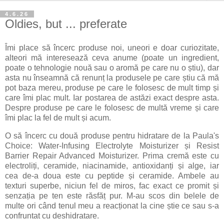
4.6.26
Oldies, but ... preferate
Îmi place să încerc produse noi, uneori e doar curiozitate,
alteori mă interesează ceva anume (poate un ingredient,
poate o tehnologie nouă sau o aromă pe care nu o știu), dar
asta nu înseamnă că renunț la produsele pe care știu că mă
pot baza mereu, produse pe care le folosesc de mult timp și
care îmi plac mult. Iar postarea de astăzi exact despre asta.
Despre produse pe care le folosesc de multă vreme și care
îmi plac la fel de mult și acum.
O să încerc cu două produse pentru hidratare de la Paula's
Choice: Water-Infusing Electrolyte Moisturizer și Resist
Barrier Repair Advanced Moisturizer. Prima cremă este cu
electroliți, ceramide, niacinamide, antioxidanți și alge, iar
cea de-a doua este cu peptide și ceramide. Ambele au
texturi superbe, niciun fel de miros, fac exact ce promit și
senzația pe ten este răsfăț pur. M-au scos din belele de
multe ori când tenul meu a reacționat la cine știe ce sau s-a
confruntat cu deshidratare.