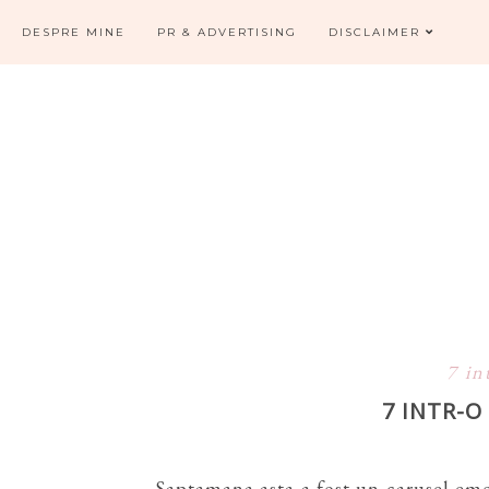
DESPRE MINE
PR & ADVERTISING
DISCLAIMER
7 in
7 INTR-
Saptamana asta a fost un carusel emot