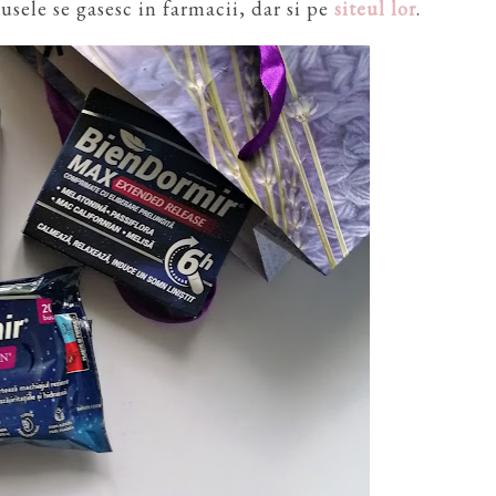
sele se gasesc in farmacii, dar si pe
siteul lor
.