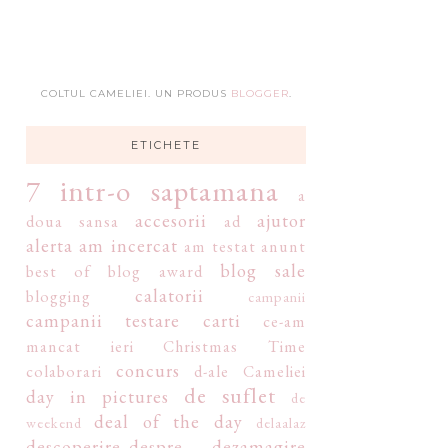
COLTUL CAMELIEI. UN PRODUS
BLOGGER
.
ETICHETE
7 intr-o saptamana
a
accesorii
ajutor
doua sansa
ad
alerta
am incercat
am testat
anunt
blog sale
best of
blog award
calatorii
blogging
campanii
campanii testare
carti
ce-am
mancat ieri
Christmas Time
concurs
colaborari
d-ale Cameliei
de suflet
day in pictures
de
deal of the day
weekend
delaalaz
descoperire
despre ...
dezamagire