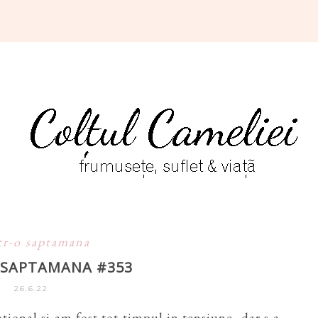
tr-o saptamana
O SAPTAMANA #353
26.6.22
ional si am fost tot timpul in tensiune, dar s-a