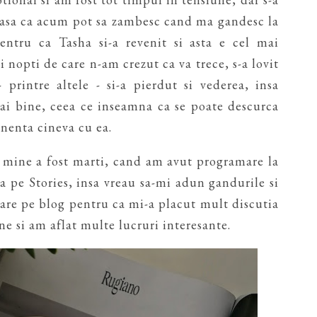
, asa ca acum pot sa zambesc cand ma gandesc la
pentru ca Tasha si-a revenit si asta e cel mai
i nopti de care n-am crezut ca va trece, s-a lovit
 printre altele - si-a pierdut si vederea, insa
mai bine, ceea ce inseamna ca se poate descurca
anenta cineva cu ea.
 mine a fost marti, cand am avut programare la
va pe Stories, insa vreau sa-mi adun gandurile si
tare pe blog pentru ca mi-a placut mult discutia
ne si am aflat multe lucruri interesante.