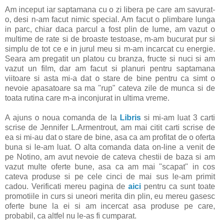
Am inceput iar saptamana cu o zi libera pe care am savurat-
o, desi n-am facut nimic special. Am facut o plimbare lunga
in parc, chiar daca parcul a fost plin de lume, am vazut o
multime de rate si de broaste testoase, m-am bucurat pur si
simplu de tot ce e in jurul meu si m-am incarcat cu energie.
Seara am pregatit un platou cu branza, fructe si nuci si am
vazut un film, dar am facut si planuri pentru saptamana
viitoare si asta mi-a dat o stare de bine pentru ca simt o
nevoie apasatoare sa ma "rup" cateva zile de munca si de
toata rutina care m-a inconjurat in ultima vreme.
A ajuns o noua comanda de la
Libris
si mi-am luat 3 carti
scrise de Jennifer L.Armentrout, am mai citit carti scrise de
ea si mi-au dat o stare de bine, asa ca am profitat de o oferta
buna si le-am luat. O alta comanda data on-line a venit de
pe Notino, am avut nevoie de cateva chestii de baza si am
vazut multe oferte bune, asa ca am mai "scapat" in cos
cateva produse si pe cele cinci de mai sus le-am primit
cadou. Verificati mereu pagina de
aici
pentru ca sunt toate
promotiile in curs si uneori merita din plin, eu mereu gasesc
oferte bune la ei si am incercat asa produse pe care,
probabil, ca altfel nu le-as fi cumparat.