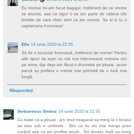
Eu tocmai mi-am facut bagajul, indiferent de ce vreme
se anunta, asa ca sigur o sa am parte de cateva zile
linistite de care chiar simt ca am nevoie. Sa ai si tu o
saptamana frumoasa!
Ella
14 iunie 2020 la 22:35
Să fie o excursie frumoasă, indiferent de vreme! Pentru
alte tipuri de ieșiri nu mă mai interesează vremea nici
pe mine, dar deja am făcut o drumeție pe ploaie, acum
parcă aș prefera o vreme mai potrivită de o tură mai
lungă.
Răspundeți
Serbanescu Simina
14 iunie 2020 la 21:55
Cu toate ca a plouat , am ținut neaparat sa merg la o terasa
sa stau sub o umbrela . Știu ca nu voi mai merge prea
curând așa ca am profitat acum . Îmi doresc mult sa merg