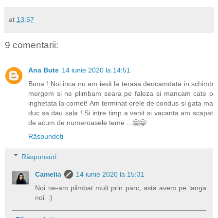
at
13:57
9 comentarii:
Ana Bute
14 iunie 2020 la 14:51
Buna ! Noi inca nu am iesit la terasa deocamdata in schimb
mergem si ne plimbam seara pe faleza si mancam cate o
inghetata la cornet! Am terminat orele de condus si gata ma
duc sa dau sala ! Si intre timp a venit si vacanta am scapat
de acum de numeroasele teme ...🤗😁
Răspundeți
Răspunsuri
Camelia
14 iunie 2020 la 15:31
Noi ne-am plimbat mult prin parc, asta avem pe langa
noi. :)