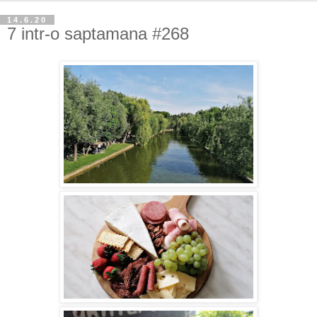
14.6.20
7 intr-o saptamana #268