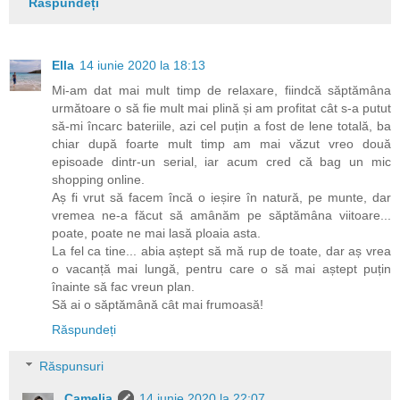
Răspundeți
Ella
14 iunie 2020 la 18:13
Mi-am dat mai mult timp de relaxare, fiindcă săptămâna
următoare o să fie mult mai plină și am profitat cât s-a putut
să-mi încarc bateriile, azi cel puțin a fost de lene totală, ba
chiar după foarte mult timp am mai văzut vreo două
episoade dintr-un serial, iar acum cred că bag un mic
shopping online.
Aș fi vrut să facem încă o ieșire în natură, pe munte, dar
vremea ne-a făcut să amânăm pe săptămâna viitoare...
poate, poate ne mai lasă ploaia asta.
La fel ca tine... abia aștept să mă rup de toate, dar aș vrea
o vacanță mai lungă, pentru care o să mai aștept puțin
înainte să fac vreun plan.
Să ai o săptămână cât mai frumoasă!
Răspundeți
Răspunsuri
Camelia
14 iunie 2020 la 22:07