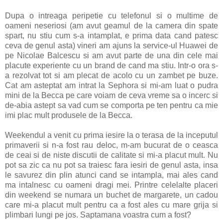
Dupa o intreaga peripetie cu telefonul si o multime de
oameni neseriosi (am avut geamul de la camera din spate
spart, nu stiu cum s-a intamplat, e prima data cand patesc
ceva de genul asta) vineri am ajuns la service-ul Huawei de
pe Nicolae Balcescu si am avut parte de una din cele mai
placute experiente cu un brand de cand ma stiu. Intr-o ora s-
a rezolvat tot si am plecat de acolo cu un zambet pe buze.
Cat am asteptat am intrat la Sephora si mi-am luat o pudra
mini de la Becca pe care voiam de ceva vreme sa o incerc si
de-abia astept sa vad cum se comporta pe ten pentru ca mie
imi plac mult produsele de la Becca.
Weekendul a venit cu prima iesire la o terasa de la inceputul
primaverii si n-a fost rau deloc, m-am bucurat de o ceasca
de ceai si de niste discutii de calitate si mi-a placut mult. Nu
pot sa zic ca nu pot sa traiesc fara iesiri de genul asta, insa
le savurez din plin atunci cand se intampla, mai ales cand
ma intalnesc cu oameni dragi mei. Printre celelalte placeri
din weekend se numara un buchet de margarete, un cadou
care mi-a placut mult pentru ca a fost ales cu mare grija si
plimbari lungi pe jos. Saptamana voastra cum a fost?