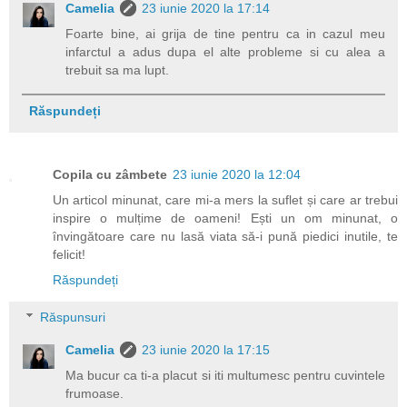
Camelia
23 iunie 2020 la 17:14
Foarte bine, ai grija de tine pentru ca in cazul meu
infarctul a adus dupa el alte probleme si cu alea a
trebuit sa ma lupt.
Răspundeți
Copila cu zâmbete
23 iunie 2020 la 12:04
Un articol minunat, care mi-a mers la suflet și care ar trebui
inspire o mulțime de oameni! Ești un om minunat, o
învingătoare care nu lasă viata să-i pună piedici inutile, te
felicit!
Răspundeți
Răspunsuri
Camelia
23 iunie 2020 la 17:15
Ma bucur ca ti-a placut si iti multumesc pentru cuvintele
frumoase.