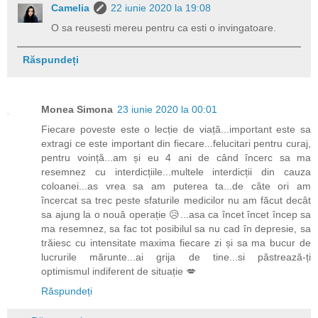
Camelia
22 iunie 2020 la 19:08
O sa reusesti mereu pentru ca esti o invingatoare.
Răspundeți
Monea Simona
23 iunie 2020 la 00:01
Fiecare poveste este o lecție de viață...important este sa
extragi ce este important din fiecare...felucitari pentru curaj,
pentru voință...am și eu 4 ani de când încerc sa ma
resemnez cu interdicțiile...multele interdicții din cauza
coloanei...as vrea sa am puterea ta...de câte ori am
încercat sa trec peste sfaturile medicilor nu am făcut decât
sa ajung la o nouă operație 😥...asa ca încet încet încep sa
ma resemnez, sa fac tot posibilul sa nu cad în depresie, sa
trăiesc cu intensitate maxima fiecare zi și sa ma bucur de
lucrurile mărunte...ai grija de tine...si păstrează-ți
optimismul indiferent de situație 💋
Răspundeți