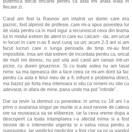
puternica decat oricand pentru ca asta imi arata viata in
fiecare zi.
Cand am fost la Rasnov am intalnit un domn care era
paznic, fost alpinist de profesie, care mi-a spus povestea lui
de viata pentru ca in mod sigur a recunoscut ceva din teama
lui in modul extrem de atent in care eu calcam - da, am urcat
in locuri in care n-as fi avut curaj sa urc acum 2-3 ani si am
facut lucruri care o lunga perioada de timp mi-au fost
imposibile, insa am stat extrem de incordata pentru ca, oricat
de mult imi doresc, nu pot uita anii cand am ramas intr-un
picior, cu dureri groaznice. Si cu toate astea nu am lasat
nimic sa ma opreasca din a face ceea ce mi-am dorit sa fac
pentru ca asta e felul meu de a fi: infrunt o problema direct,
ma bazez pe forta mea interioara si stiu ca nimeni nu stie cu
adevarat, in afara de mine, pana unde ma pot "intinde".
Dar sa revin la domnul cu povestea: in urma cu 18 ani l-a
prins o avalansa singur pe munte si a avut nevoie de cateva
ore sa reuseasca sa se elibereze, iar la ceva vreme dupa a
descoperit ca toata intamplarea i-a afectat inima si a fost
nevoie de o interventie urgenta si o valva noua pentru a
supravietui. Iar verdictul medicilor a fost clar sa isi ia gandul