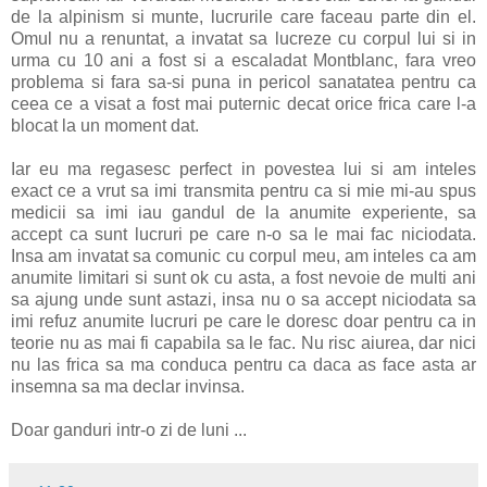
de la alpinism si munte, lucrurile care faceau parte din el.
Omul nu a renuntat, a invatat sa lucreze cu corpul lui si in
urma cu 10 ani a fost si a escaladat Montblanc, fara vreo
problema si fara sa-si puna in pericol sanatatea pentru ca
ceea ce a visat a fost mai puternic decat orice frica care l-a
blocat la un moment dat.
Iar eu ma regasesc perfect in povestea lui si am inteles
exact ce a vrut sa imi transmita pentru ca si mie mi-au spus
medicii sa imi iau gandul de la anumite experiente, sa
accept ca sunt lucruri pe care n-o sa le mai fac niciodata.
Insa am invatat sa comunic cu corpul meu, am inteles ca am
anumite limitari si sunt ok cu asta, a fost nevoie de multi ani
sa ajung unde sunt astazi, insa nu o sa accept niciodata sa
imi refuz anumite lucruri pe care le doresc doar pentru ca in
teorie nu as mai fi capabila sa le fac. Nu risc aiurea, dar nici
nu las frica sa ma conduca pentru ca daca as face asta ar
insemna sa ma declar invinsa.
Doar ganduri intr-o zi de luni ...