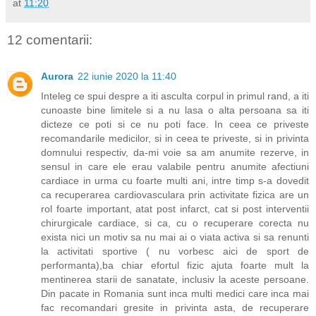
at
11:20
12 comentarii:
Aurora
22 iunie 2020 la 11:40
Inteleg ce spui despre a iti asculta corpul in primul rand, a iti
cunoaste bine limitele si a nu lasa o alta persoana sa iti
dicteze ce poti si ce nu poti face. In ceea ce priveste
recomandarile medicilor, si in ceea te priveste, si in privinta
domnului respectiv, da-mi voie sa am anumite rezerve, in
sensul in care ele erau valabile pentru anumite afectiuni
cardiace in urma cu foarte multi ani, intre timp s-a dovedit
ca recuperarea cardiovasculara prin activitate fizica are un
rol foarte important, atat post infarct, cat si post interventii
chirurgicale cardiace, si ca, cu o recuperare corecta nu
exista nici un motiv sa nu mai ai o viata activa si sa renunti
la activitati sportive ( nu vorbesc aici de sport de
performanta),ba chiar efortul fizic ajuta foarte mult la
mentinerea starii de sanatate, inclusiv la aceste persoane.
Din pacate in Romania sunt inca multi medici care inca mai
fac recomandari gresite in privinta asta, de recuperare