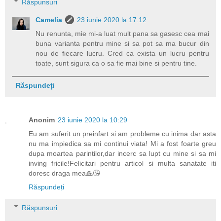
Răspunsuri
Camelia
23 iunie 2020 la 17:12
Nu renunta, mie mi-a luat mult pana sa gasesc cea mai
buna varianta pentru mine si sa pot sa ma bucur din
nou de fiecare lucru. Cred ca exista un lucru pentru
toate, sunt sigura ca o sa fie mai bine si pentru tine.
Răspundeți
Anonim
23 iunie 2020 la 10:29
Eu am suferit un preinfart si am probleme cu inima dar asta
nu ma impiedica sa mi continui viata! Mi a fost foarte greu
dupa moartea parintilor,dar incerc sa lupt cu mine si sa mi
inving fricile!Felicitari pentru articol si multa sanatate iti
doresc draga mea🙏😘
Răspundeți
Răspunsuri