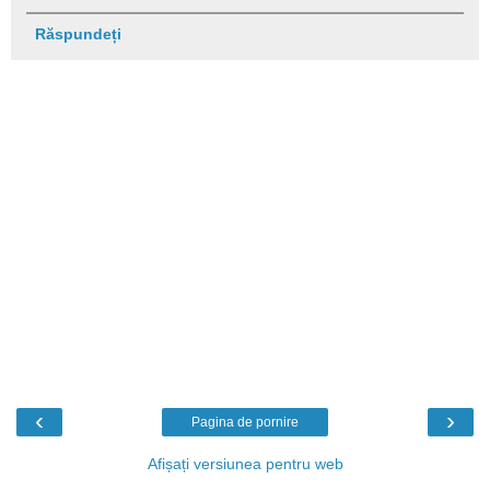
Răspundeți
‹
›
Pagina de pornire
Afișați versiunea pentru web