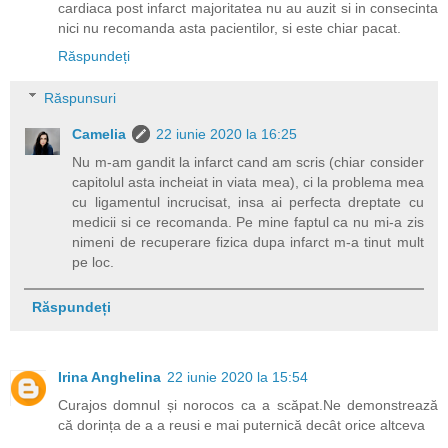
cardiaca post infarct majoritatea nu au auzit si in consecinta
nici nu recomanda asta pacientilor, si este chiar pacat.
Răspundeți
Răspunsuri
Camelia
22 iunie 2020 la 16:25
Nu m-am gandit la infarct cand am scris (chiar consider
capitolul asta incheiat in viata mea), ci la problema mea
cu ligamentul incrucisat, insa ai perfecta dreptate cu
medicii si ce recomanda. Pe mine faptul ca nu mi-a zis
nimeni de recuperare fizica dupa infarct m-a tinut mult
pe loc.
Răspundeți
Irina Anghelina
22 iunie 2020 la 15:54
Curajos domnul și norocos ca a scăpat.Ne demonstrează
că dorința de a a reusi e mai puternică decât orice altceva