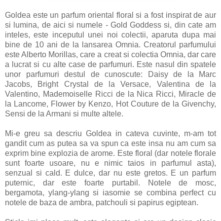
Goldea este un parfum oriental floral si a fost inspirat de aur
si lumina, de aici si numele - Gold Goddess si, din cate am
inteles, este inceputul unei noi colectii, aparuta dupa mai
bine de 10 ani de la lansarea Omnia. Creatorul parfumului
este Alberto Morillas, care a creat si colectia Omnia, dar care
a lucrat si cu alte case de parfumuri. Este nasul din spatele
unor parfumuri destul de cunoscute: Daisy de la Marc
Jacobs, Bright Crystal de la Versace, Valentina de la
Valentino, Mademoiselle Ricci de la Nica Ricci, Miracle de
la Lancome, Flower by Kenzo, Hot Couture de la Givenchy,
Sensi de la Armani si multe altele.
Mi-e greu sa descriu Goldea in cateva cuvinte, m-am tot
gandit cum as putea sa va spun ca este insa nu am cum sa
exprim bine explozia de arome. Este floral (dar notele florale
sunt foarte usoare, nu e nimic taios in parfumul asta),
senzual si cald. E dulce, dar nu este gretos. E un parfum
puternic, dar este foarte purtabil. Notele de mosc,
bergamota, ylang-ylang si iasomie se combina perfect cu
notele de baza de ambra, patchouli si papirus egiptean.