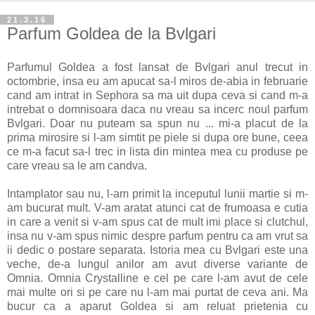
21.3.16
Parfum Goldea de la Bvlgari
Parfumul Goldea a fost lansat de Bvlgari anul trecut in
octombrie, insa eu am apucat sa-l miros de-abia in februarie
cand am intrat in Sephora sa ma uit dupa ceva si cand m-a
intrebat o domnisoara daca nu vreau sa incerc noul parfum
Bvlgari. Doar nu puteam sa spun nu ... mi-a placut de la
prima mirosire si l-am simtit pe piele si dupa ore bune, ceea
ce m-a facut sa-l trec in lista din mintea mea cu produse pe
care vreau sa le am candva.
Intamplator sau nu, l-am primit la inceputul lunii martie si m-
am bucurat mult. V-am aratat atunci cat de frumoasa e cutia
in care a venit si v-am spus cat de mult imi place si clutchul,
insa nu v-am spus nimic despre parfum pentru ca am vrut sa
ii dedic o postare separata. Istoria mea cu Bvlgari este una
veche, de-a lungul anilor am avut diverse variante de
Omnia. Omnia Crystalline e cel pe care l-am avut de cele
mai multe ori si pe care nu l-am mai purtat de ceva ani. Ma
bucur ca a aparut Goldea si am reluat prietenia cu