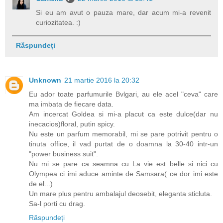
Si eu am avut o pauza mare, dar acum mi-a revenit
curiozitatea. :)
Răspundeți
Unknown
21 martie 2016 la 20:32
Eu ador toate parfumurile Bvlgari, au ele acel "ceva" care
ma imbata de fiecare data.
Am incercat Goldea si mi-a placut ca este dulce(dar nu
inecacios)floral, putin spicy.
Nu este un parfum memorabil, mi se pare potrivit pentru o
tinuta office, il vad purtat de o doamna la 30-40 intr-un
"power business suit".
Nu mi se pare ca seamna cu La vie est belle si nici cu
Olympea ci imi aduce aminte de Samsara( ce dor imi este
de el...)
Un mare plus pentru ambalajul deosebit, eleganta sticluta.
Sa-l porti cu drag.
Răspundeți