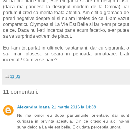
Sticla imi place mult, este eleganta si are un design clasic
(daca ma gandesc la designul modern de la Omnia), iar
parfumul cred ca merita toata atentia. Am citit o gramada de
pareri negative despre el si nu am inteles de ce. L-am vazut
comparat cu Olympea si La Vie Est Belle si iar n-am priceput
de ce. Daca nu l-ati incercat pana acum faceti-o, s-ar putea
sa va surprinda extrem de placut.
Eu l-am tot purtat in ultimele saptamani, dar cu siguranta o
sa-l mai folosesc si seara in perioada urmatoare. L-ati
incercat? Cum vi se pare?
at
11:33
11 comentarii:
Alexandra Ioana
21 martie 2016 la 14:38
Nu ma omor eu dupa parfumurile orientale, dar sunt
curioasa in privinta acestuia. Din ce citesc eu aici nu-mi
suna deloc a La vie est belle. E ciudata perceptia unora