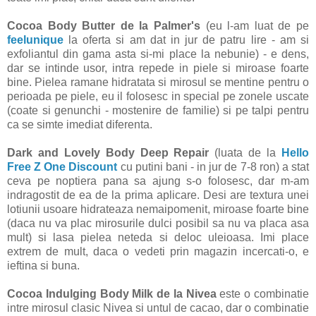
Cocoa Body Butter de la Palmer's
(eu l-am luat de pe
feelunique
la oferta si am dat in jur de patru lire - am si
exfoliantul din gama asta si-mi place la nebunie) - e dens,
dar se intinde usor, intra repede in piele si miroase foarte
bine. Pielea ramane hidratata si mirosul se mentine pentru o
perioada pe piele, eu il folosesc in special pe zonele uscate
(coate si genunchi - mostenire de familie) si pe talpi pentru
ca se simte imediat diferenta.
Dark and Lovely Body Deep Repair
(luata de la
Hello
Free Z One Discount
cu putini bani - in jur de 7-8 ron) a stat
ceva pe noptiera pana sa ajung s-o folosesc, dar m-am
indragostit de ea de la prima aplicare. Desi are textura unei
lotiunii usoare hidrateaza nemaipomenit, miroase foarte bine
(daca nu va plac mirosurile dulci posibil sa nu va placa asa
mult) si lasa pielea neteda si deloc uleioasa. Imi place
extrem de mult, daca o vedeti prin magazin incercati-o, e
ieftina si buna.
Cocoa Indulging Body Milk de la Nivea
este o combinatie
intre mirosul clasic Nivea si untul de cacao, dar o combinatie