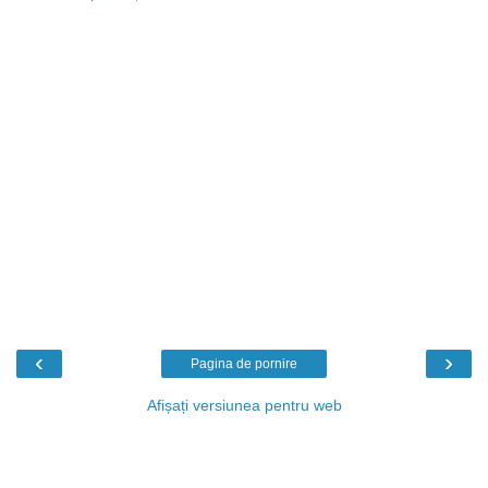
‹
›
Pagina de pornire
Afișați versiunea pentru web