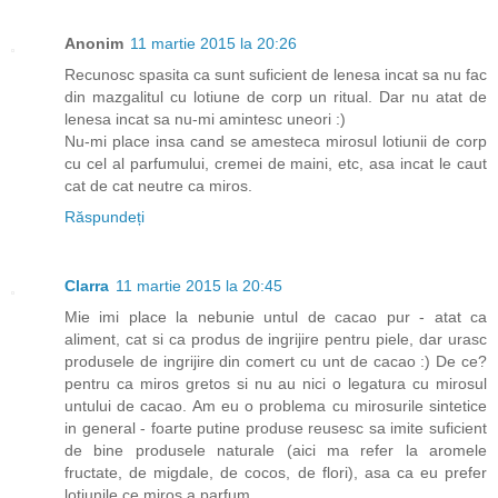
Anonim
11 martie 2015 la 20:26
Recunosc spasita ca sunt suficient de lenesa incat sa nu fac
din mazgalitul cu lotiune de corp un ritual. Dar nu atat de
lenesa incat sa nu-mi amintesc uneori :)
Nu-mi place insa cand se amesteca mirosul lotiunii de corp
cu cel al parfumului, cremei de maini, etc, asa incat le caut
cat de cat neutre ca miros.
Răspundeți
Clarra
11 martie 2015 la 20:45
Mie imi place la nebunie untul de cacao pur - atat ca
aliment, cat si ca produs de ingrijire pentru piele, dar urasc
produsele de ingrijire din comert cu unt de cacao :) De ce?
pentru ca miros gretos si nu au nici o legatura cu mirosul
untului de cacao. Am eu o problema cu mirosurile sintetice
in general - foarte putine produse reusesc sa imite suficient
de bine produsele naturale (aici ma refer la aromele
fructate, de migdale, de cocos, de flori), asa ca eu prefer
lotiunile ce miros a parfum.