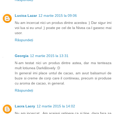
Lucica Lazar
12 martie 2015 la 09:06
Nu am incercat nici un produs dintre acestea :) Dar sigur imi
voi lua si eu unul ;) poate pe cel de la Nivea ca-l gasesc mai
usor.
Răspundeți
Georgia
12 martie 2015 la 13:31
N-am testat nici un produs dintre astea, dar ma tenteaza
mult lotiunea Dark&lovely :D
In general imi place untul de cacao, am avut balsamuri de
buze si creme de corp care il contineau, precum si produse
cu aroma de cacao, in general.
Răspundeți
Lacra Lacry
12 martie 2015 la 14:02
Nu am incercat.. Am aceiasi retinere ca si tine, dara fara sa