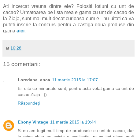
Ati incercat vreuna dintre ele? Folositi lotiuni cu unt de
cacao? Urmatoarea pe lista mea e gama cu unt de cacao de
la Ziaja, sunt mai mult decat curioasa cum e - nu uitati ca va
puteti inscrie la concurs pentru a castiga doua produse din
gama
aici
.
at
16:28
15 comentarii:
Loredana_anca
11 martie 2015 la 17:07
Ei, uite ce minunate sunt, pentru asta votat gama cu unt de
cacao Ziaja. :))
Răspundeți
Ebony Vintage
11 martie 2015 la 19:44
Si eu am fugit mult timp de produsele cu unt de cacao, dar
la mine chiar nu exista o explicatie, pt ca imi place mult