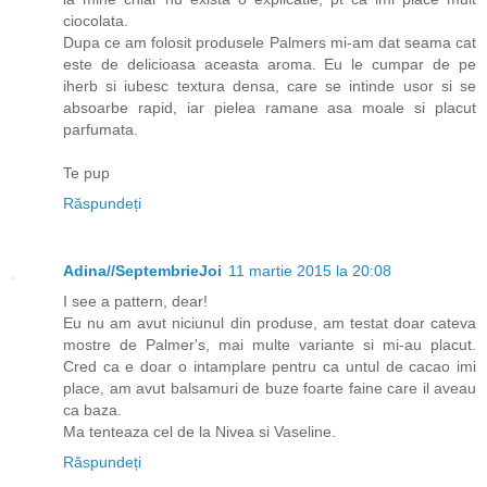
ciocolata.
Dupa ce am folosit produsele Palmers mi-am dat seama cat
este de delicioasa aceasta aroma. Eu le cumpar de pe
iherb si iubesc textura densa, care se intinde usor si se
absoarbe rapid, iar pielea ramane asa moale si placut
parfumata.
Te pup
Răspundeți
Adina//SeptembrieJoi
11 martie 2015 la 20:08
I see a pattern, dear!
Eu nu am avut niciunul din produse, am testat doar cateva
mostre de Palmer's, mai multe variante si mi-au placut.
Cred ca e doar o intamplare pentru ca untul de cacao imi
place, am avut balsamuri de buze foarte faine care il aveau
ca baza.
Ma tenteaza cel de la Nivea si Vaseline.
Răspundeți