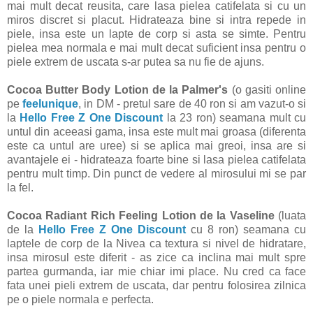
mai mult decat reusita, care lasa pielea catifelata si cu un
miros discret si placut. Hidrateaza bine si intra repede in
piele, insa este un lapte de corp si asta se simte. Pentru
pielea mea normala e mai mult decat suficient insa pentru o
piele extrem de uscata s-ar putea sa nu fie de ajuns.
Cocoa Butter Body Lotion de la Palmer's
(o gasiti online
pe
feelunique
, in DM - pretul sare de 40 ron si am vazut-o si
la
Hello Free Z One Discount
la 23 ron) seamana mult cu
untul din aceeasi gama, insa este mult mai groasa (diferenta
este ca untul are uree) si se aplica mai greoi, insa are si
avantajele ei - hidrateaza foarte bine si lasa pielea catifelata
pentru mult timp. Din punct de vedere al mirosului mi se par
la fel.
Cocoa Radiant Rich Feeling Lotion de la Vaseline
(luata
de la
Hello Free Z One Discount
cu 8 ron) seamana cu
laptele de corp de la Nivea ca textura si nivel de hidratare,
insa mirosul este diferit - as zice ca inclina mai mult spre
partea gurmanda, iar mie chiar imi place. Nu cred ca face
fata unei pieli extrem de uscata, dar pentru folosirea zilnica
pe o piele normala e perfecta.