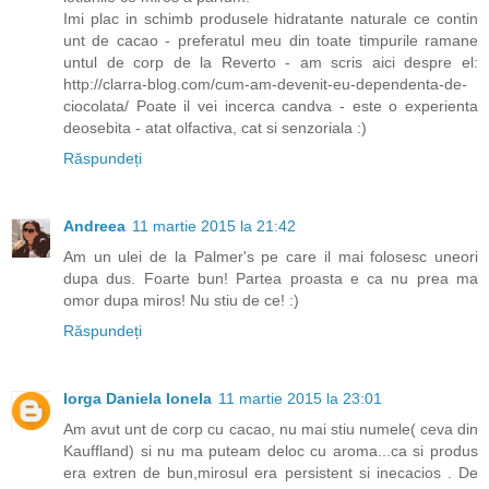
Imi plac in schimb produsele hidratante naturale ce contin
unt de cacao - preferatul meu din toate timpurile ramane
untul de corp de la Reverto - am scris aici despre el:
http://clarra-blog.com/cum-am-devenit-eu-dependenta-de-
ciocolata/ Poate il vei incerca candva - este o experienta
deosebita - atat olfactiva, cat si senzoriala :)
Răspundeți
Andreea
11 martie 2015 la 21:42
Am un ulei de la Palmer's pe care il mai folosesc uneori
dupa dus. Foarte bun! Partea proasta e ca nu prea ma
omor dupa miros! Nu stiu de ce! :)
Răspundeți
Iorga Daniela Ionela
11 martie 2015 la 23:01
Am avut unt de corp cu cacao, nu mai stiu numele( ceva din
Kauffland) si nu ma puteam deloc cu aroma...ca si produs
era extren de bun,mirosul era persistent si inecacios . De