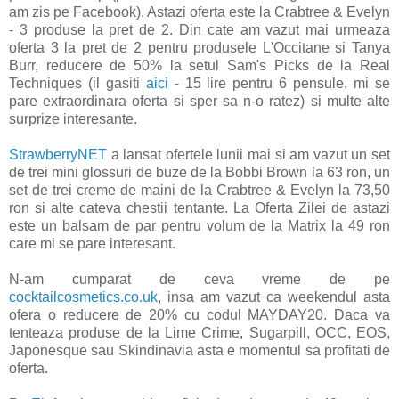
am zis pe Facebook). Astazi oferta este la Crabtree & Evelyn
- 3 produse la pret de 2. Din cate am vazut mai urmeaza
oferta 3 la pret de 2 pentru produsele L'Occitane si Tanya
Burr, reducere de 50% la setul Sam's Picks de la Real
Techniques (il gasiti
aici
- 15 lire pentru 6 pensule, mi se
pare extraordinara oferta si sper sa n-o ratez) si multe alte
surprize interesante.
StrawberryNET
a lansat ofertele lunii mai si am vazut un set
de trei mini glossuri de buze de la Bobbi Brown la 63 ron, un
set de trei creme de maini de la Crabtree & Evelyn la 73,50
ron si alte cateva chestii tentante. La Oferta Zilei de astazi
este un balsam de par pentru volum de la Matrix la 49 ron
care mi se pare interesant.
N-am cumparat de ceva vreme de pe
cocktailcosmetics.co.uk
, insa am vazut ca weekendul asta
ofera o reducere de 20% cu codul MAYDAY20. Daca va
tenteaza produse de la Lime Crime, Sugarpill, OCC, EOS,
Japonesque sau Skindinavia asta e momentul sa profitati de
oferta.