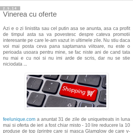
2.5.14
Vinerea cu oferte
Azi e o zi linistita sau cel putin asa se anunta, asa ca profit
de timpul asta sa va povestesc despre cateva promotii
interesante pe care le-am vazut in ultimele zile. Nu stiu daca
voi mai posta ceva pana saptamana viitoare, nu este o
perioada usoara pentru mine, se fac niste ani de cand tata
nu mai e cu noi si nu imi arde de scris, dar nu se stie
niciodata ...
feelunique.com
a anuntat 31 de zile de uniquetreats in luna
mai si oferta de ieri a fost chiar misto - 10 lire reducere la 10
produse de top (printre care si masca Glamglow de care v-