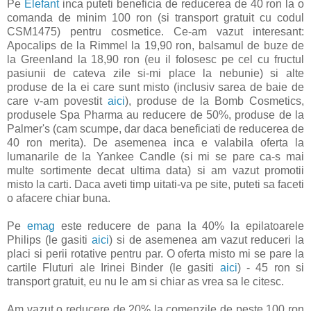
Pe
Elefant
inca puteti beneficia de reducerea de 40 ron la o
comanda de minim 100 ron (si transport gratuit cu codul
CSM1475) pentru cosmetice. Ce-am vazut interesant:
Apocalips de la Rimmel la 19,90 ron, balsamul de buze de
la Greenland la 18,90 ron (eu il folosesc pe cel cu fructul
pasiunii de cateva zile si-mi place la nebunie) si alte
produse de la ei care sunt misto (inclusiv sarea de baie de
care v-am povestit
aici
), produse de la Bomb Cosmetics,
produsele Spa Pharma au reducere de 50%, produse de la
Palmer's (cam scumpe, dar daca beneficiati de reducerea de
40 ron merita). De asemenea inca e valabila oferta la
lumanarile de la Yankee Candle (si mi se pare ca-s mai
multe sortimente decat ultima data) si am vazut promotii
misto la carti. Daca aveti timp uitati-va pe site, puteti sa faceti
o afacere chiar buna.
Pe
emag
este reducere de pana la 40% la epilatoarele
Philips (le gasiti
aici
) si de asemenea am vazut reduceri la
placi si perii rotative pentru par. O oferta misto mi se pare la
cartile Fluturi ale Irinei Binder (le gasiti
aici
) - 45 ron si
transport gratuit, eu nu le am si chiar as vrea sa le citesc.
Am vazut o reducere de 20% la comenzile de peste 100 ron