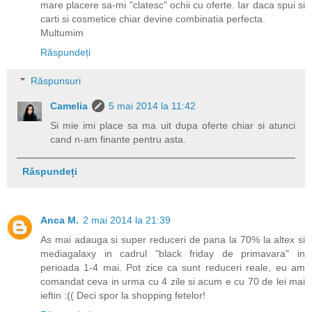
mare placere sa-mi "clatesc" ochii cu oferte. Iar daca spui si
carti si cosmetice chiar devine combinatia perfecta.
Multumim
Răspundeți
Răspunsuri
Camelia
5 mai 2014 la 11:42
Si mie imi place sa ma uit dupa oferte chiar si atunci
cand n-am finante pentru asta.
Răspundeți
Anca M.
2 mai 2014 la 21:39
As mai adauga si super reduceri de pana la 70% la altex si
mediagalaxy in cadrul "black friday de primavara" in
perioada 1-4 mai. Pot zice ca sunt reduceri reale, eu am
comandat ceva in urma cu 4 zile si acum e cu 70 de lei mai
ieftin :(( Deci spor la shopping fetelor!