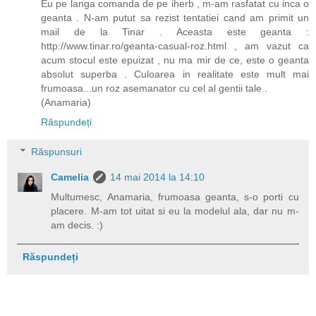
Eu pe langa comanda de pe iherb , m-am rasfatat cu inca o
geanta . N-am putut sa rezist tentatiei cand am primit un
mail de la Tinar . Aceasta este geanta :
http://www.tinar.ro/geanta-casual-roz.html , am vazut ca
acum stocul este epuizat , nu ma mir de ce, este o geanta
absolut superba . Culoarea in realitate este mult mai
frumoasa...un roz asemanator cu cel al gentii tale .
(Anamaria)
Răspundeți
Răspunsuri
Camelia
14 mai 2014 la 14:10
Multumesc, Anamaria, frumoasa geanta, s-o porti cu
placere. M-am tot uitat si eu la modelul ala, dar nu m-
am decis. :)
Răspundeți