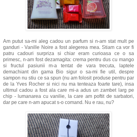
Am putut sa-mi aleg cadou un parfum si n-am stat mult pe
ganduri - Vanille Noire a fost alegerea mea. Stiam ca vor fi
patru cadouri surpriza si chiar eram curioasa ce o sa
primesc, n-am fost dezamagita: crema pentru dus cu mango
si fructul pasiunii m-a tentat de vara trecuta, laptele
demachiant din gama Bio sigur o sa-mi fie util, despre
sampon nu stiu ce sa spun (nu am folosit produse pentru par
de la Yves Rocher si nici nu ma tenteaza foarte tare), insa
ultimul cadou a fost ala care mi-a adus un zambet larg pe
chip - lumanarea cu vanilie, la care am poftit de sarbatori,
dar pe care n-am apucat s-o comand. Nu e rau, nu?