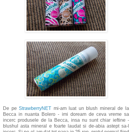
De pe
StrawberryNET
mi-am luat un blush mineral de la
Becca in nuanta Bolero - imi doream de ceva vreme sa
incerc produsele de la Becca, insa nu sunt chiar ieftine -
blushul asta mineral e foarte laudat si de-abia astept sa-l
incerc. Si pe el am dat tot pana in 25 ron, pretul normal fiind