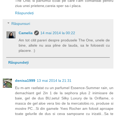
The ONE si parfumul Eclat pe care l-am comandat pentru
ziua unei prietene,careia sper sa-i placa.
Răspundeți
Răspunsuri
Camelia
14 mai 2014 la 00:22
Am tot citit pareri despre produsele The One, unele de
bine, altele nu asa pline de lauda, sa le folosesti cu
placere. :)
Răspundeți
denisa1999
13 mai 2014 la 21:31
Eu m-am rasfatat cu un parfumel Essence-Summer rain, un
demachiant gel 2in 1 de la sephora plus 2 inimioare de
baie, gel de dus BU,setul Silky Luxury de la Oriflame, o
masca de gel aloe vera bio de la mercatobio.ro, produse si
mostre PC...Si din gamele Yves Rocher am folosit aproape
toate gelurile de dus si ceva sampoane cu irizatii...Sa te