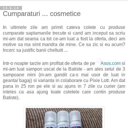
13.5.14
Cumparaturi ... cosmetice
In ultimele zile am primit cateva colete cu produse
cumparate saptamanile trecute si cand am inceput sa scriu
mi-am dat seama ca tot ce-am luat a fost la oferta, deci am
motive sa ma simt mandra de mine. Ce sa zic si eu acum?
Incerc sa justific banii cheltuiti ...
Intr-o noapte tarzie am profitat de oferta de pe
Asos.com
si
mi-am luat sampon uscat de la Batiste - am ales setul de 3
sampoane mini (m-am gandit ca-s mai usor de luat in
geanta/ bagaj) si varianta in colaborare cu Pixie Lott. Am dat
pana in 25 ron pe ele si au ajuns in 7 zile cu curier (am
inteles ca asa ajung toate coletele care contin produse
Batiste).