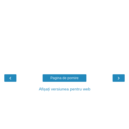
‹
›
Pagina de pornire
Afișați versiunea pentru web