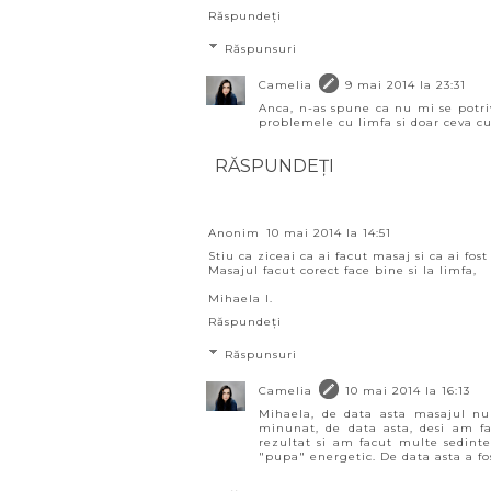
Răspundeți
Răspunsuri
Camelia
9 mai 2014 la 23:31
Anca, n-as spune ca nu mi se potr
problemele cu limfa si doar ceva cu 
RĂSPUNDEȚI
Anonim
10 mai 2014 la 14:51
Stiu ca ziceai ca ai facut masaj si ca ai fo
Masajul facut corect face bine si la limfa,
Mihaela I.
Răspundeți
Răspunsuri
Camelia
10 mai 2014 la 16:13
Mihaela, de data asta masajul nu
minunat, de data asta, desi am fa
rezultat si am facut multe sedinte
"pupa" energetic. De data asta a fos