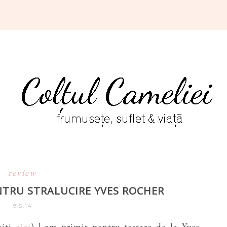
review
NTRU STRALUCIRE YVES ROCHER
9.5.14
siti
aici
) l-am primit pentru testare de la Yves