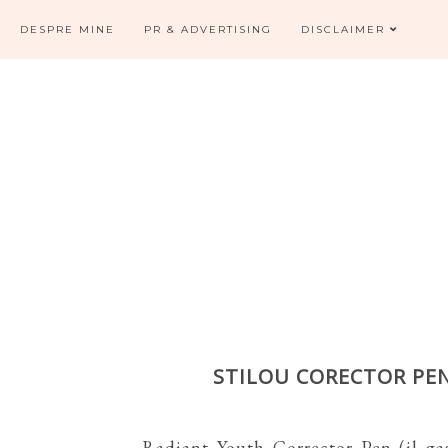
DESPRE MINE
PR & ADVERTISING
DISCLAIMER
STILOU CORECTOR PE
Radiant Youth Corrector Pen (il ga