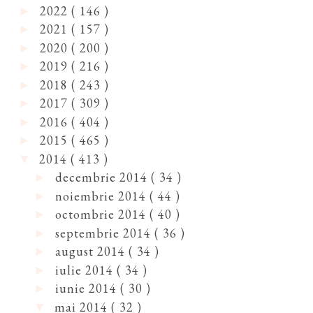
2022
( 146 )
►
2021
( 157 )
►
2020
( 200 )
►
2019
( 216 )
►
2018
( 243 )
►
2017
( 309 )
►
2016
( 404 )
►
2015
( 465 )
►
2014
( 413 )
▼
decembrie 2014
( 34 )
►
noiembrie 2014
( 44 )
►
octombrie 2014
( 40 )
►
septembrie 2014
( 36 )
►
august 2014
( 34 )
►
iulie 2014
( 34 )
►
iunie 2014
( 30 )
►
mai 2014
( 32 )
▼