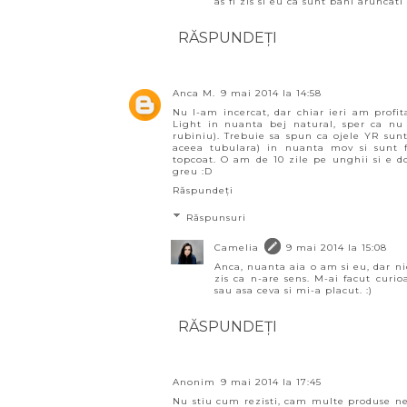
as fi zis si eu ca sunt bani arunca
RĂSPUNDEȚI
Anca M.
9 mai 2014 la 14:58
Nu l-am incercat, dar chiar ieri am profit
Light in nuanta bej natural, sper ca nu
rubiniu). Trebuie sa spun ca ojele YR sun
aceea tubulara) in nuanta mov si sunt fo
topcoat. O am de 10 zile pe unghii si e doa
greu :D
Răspundeți
Răspunsuri
Camelia
9 mai 2014 la 15:08
Anca, nuanta aia o am si eu, dar n
zis ca n-are sens. M-ai facut curi
sau asa ceva si mi-a placut. :)
RĂSPUNDEȚI
Anonim
9 mai 2014 la 17:45
Nu stiu cum rezisti, cam multe produse ne