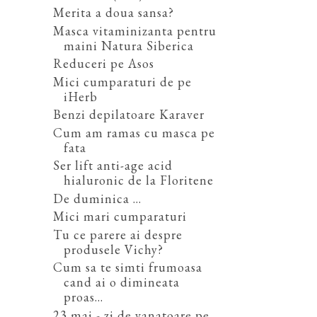
Merita a doua sansa?
Masca vitaminizanta pentru
maini Natura Siberica
Reduceri pe Asos
Mici cumparaturi de pe
iHerb
Benzi depilatoare Karaver
Cum am ramas cu masca pe
fata
Ser lift anti-age acid
hialuronic de la Floritene
De duminica ...
Mici mari cumparaturi
Tu ce parere ai despre
produsele Vichy?
Cum sa te simti frumoasa
cand ai o dimineata
proas...
23 mai - zi de vanatoare pe