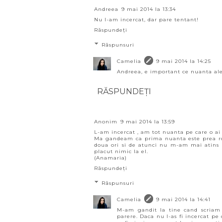
Andreea
9 mai 2014 la 13:34
Nu l-am incercat, dar pare tentant!
Răspundeți
Răspunsuri
Camelia
9 mai 2014 la 14:25
Andreea, e important ce nuanta aleg
RĂSPUNDEȚI
Anonim
9 mai 2014 la 13:59
L-am incercat , am tot nuanta pe care o ai t
Ma gandeam ca prima nuanta este prea ro
doua ori si de atunci nu m-am mai atins 
placut nimic la el.
(Anamaria)
Răspundeți
Răspunsuri
Camelia
9 mai 2014 la 14:41
M-am gandit la tine cand scriam 
parere. Daca nu l-as fi incercat pe