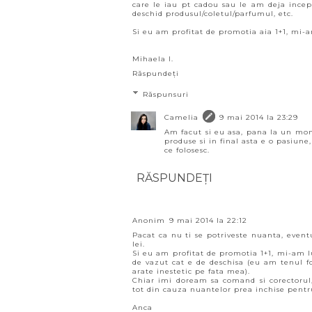
care le iau pt cadou sau le am deja incepu
deschid produsul/coletul/parfumul, etc.
Si eu am profitat de promotia aia 1+1, mi-
Mihaela I.
Răspundeți
Răspunsuri
Camelia
9 mai 2014 la 23:29
Am facut si eu asa, pana la un m
produse si in final asta e o pasiune
ce folosesc.
RĂSPUNDEȚI
Anonim
9 mai 2014 la 22:12
Pacat ca nu ti se potriveste nuanta, event
lei.
Si eu am profitat de promotia 1+1, mi-am 
de vazut cat e de deschisa (eu am tenul 
arate inestetic pe fata mea).
Chiar imi doream sa comand si corectorul
tot din cauza nuantelor prea inchise pent
Anca