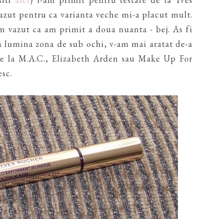
zut pentru ca varianta veche mi-a placut mult.
 vazut ca am primit a doua nuanta - bej. As fi
va lumina zona de sub ochi, v-am mai aratat de-a
de la M.A.C., Elizabeth Arden sau Make Up For
esc.