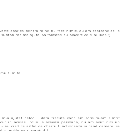
iveste doar ca pentru mine nu face nimic, eu am cearcane de la
subton roz ma ajuta. Sa folosesti cu placere ce ti-ai luat. :)
st multumita.
 m-a ajutat deloc ... data trecuta cand am scris m-am simtit
cut in acelasi loc si la aceeasi persoana, nu am avut nici un
 - eu cred ca astfel de chestii functioneaza si cand oamenii se
t o problema si s-a simtit.