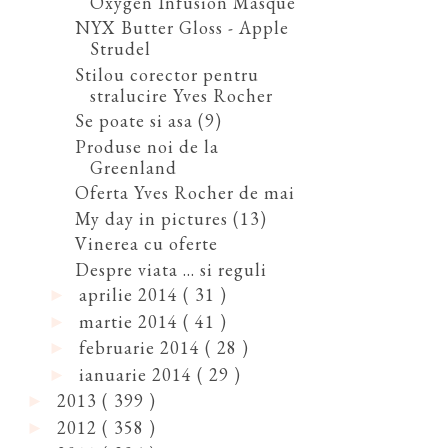
Oxygen Infusion Masque
NYX Butter Gloss - Apple
Strudel
Stilou corector pentru
stralucire Yves Rocher
Se poate si asa (9)
Produse noi de la
Greenland
Oferta Yves Rocher de mai
My day in pictures (13)
Vinerea cu oferte
Despre viata ... si reguli
aprilie 2014
( 31 )
►
martie 2014
( 41 )
►
februarie 2014
( 28 )
►
ianuarie 2014
( 29 )
►
2013
( 399 )
►
2012
( 358 )
►