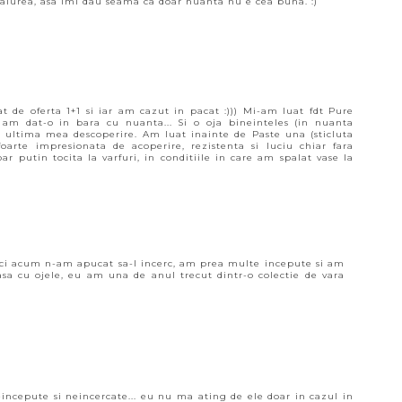
ti aiurea, asa imi dau seama ca doar nuanta nu e cea buna. :)
at de oferta 1+1 si iar am cazut in pacat :))) Mi-am luat fdt Pure
 am dat-o in bara cu nuanta... Si o oja bineinteles (in nuanta
t ultima mea descoperire. Am luat inainte de Paste una (sticluta
arte impresionata de acoperire, rezistenta si luciu chiar fara
r putin tocita la varfuri, in conditiile in care am spalat vase la
ici acum n-am apucat sa-l incerc, am prea multe incepute si am
oasa cu ojele, eu am una de anul trecut dintr-o colectie de vara
incepute si neincercate... eu nu ma ating de ele doar in cazul in