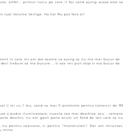
te, altfel... primul lucru pe care il fac cand ajung acasa este sa
am luat Volume Vertige. Ha ha! Nu pot fara el!
oment in care mi-am dat seama ca ajung sa nu ma mai bucur de
, deci trebuie sa ma bucure ... si asa imi pun stop si ma bucur de
ual il iei cu 1 leu, cand va mai fi promotie pentru comenzi de 99
luat o pudra iluminatoare, nuanta cea mai deschisa; acu`, ramane
foarte deschis, nu am gasit pana acum un fond de ten care sa nu
, nu pentru cearcane, ci pentru "monstruleti". Dar am renuntat,
ru mine.