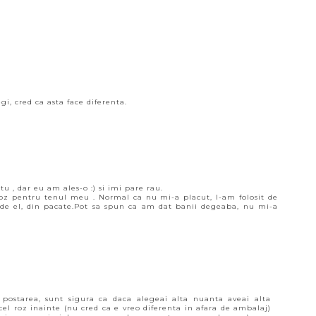
i, cred ca asta face diferenta.
u , dar eu am ales-o :) si imi pare rau.
z pentru tenul meu . Normal ca nu mi-a placut, l-am folosit de
de el, din pacate.Pot sa spun ca am dat banii degeaba, nu mi-a
postarea, sunt sigura ca daca alegeai alta nuanta aveai alta
 cel roz inainte (nu cred ca e vreo diferenta in afara de ambalaj)