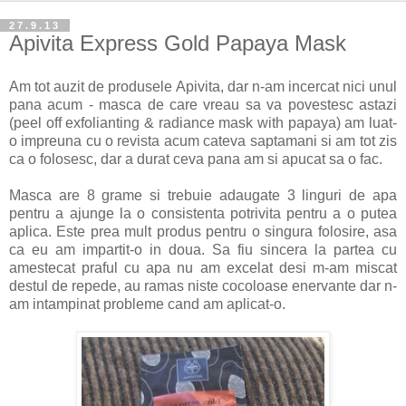
27.9.13
Apivita Express Gold Papaya Mask
Am tot auzit de produsele Apivita, dar n-am incercat nici unul
pana acum - masca de care vreau sa va povestesc astazi
(peel off exfolianting & radiance mask with papaya) am luat-
o impreuna cu o revista acum cateva saptamani si am tot zis
ca o folosesc, dar a durat ceva pana am si apucat sa o fac.
Masca are 8 grame si trebuie adaugate 3 linguri de apa
pentru a ajunge la o consistenta potrivita pentru a o putea
aplica. Este prea mult produs pentru o singura folosire, asa
ca eu am impartit-o in doua. Sa fiu sincera la partea cu
amestecat praful cu apa nu am excelat desi m-am miscat
destul de repede, au ramas niste cocoloase enervante dar n-
am intampinat probleme cand am aplicat-o.