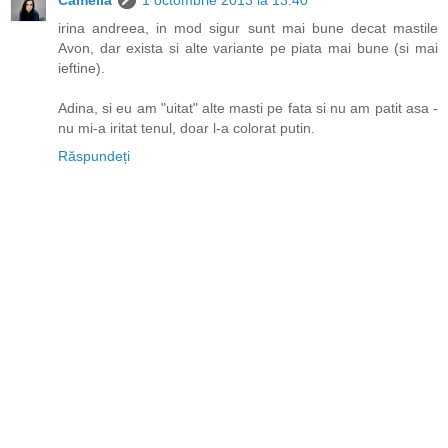
Camelia
1 octombrie 2013 la 13:40
irina andreea, in mod sigur sunt mai bune decat mastile
Avon, dar exista si alte variante pe piata mai bune (si mai
ieftine).
Adina, si eu am "uitat" alte masti pe fata si nu am patit asa -
nu mi-a iritat tenul, doar l-a colorat putin.
Răspundeți