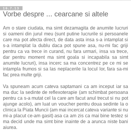
16.7.13
Vorbe despre ... cearcane si altele
Am o stare ciudata, ma simt dezamagita de anumite lucruri
si oameni din jurul meu (sunt putine lucrurile si persoanele
care ma pot afecta direct, de data asta insa s-a intamplat si
s-a intamplat la dublu daca pot spune asa, nu-mi fac griji
pentru ca va trece in curand, nu fara urmari, insa va trece,
dar pentru moment ma simt goala si incapabila sa simt
anumite lucruri), insa incerc sa ma concentrez pe ce mi se
intampla frumos si sa las neplacerile la locul lor, fara sa-mi
fac prea multe griji.
Va spuneam acum cateva saptamani ca am inceput iar sa
ma duc la sedinte de reflexoterapie (am schimbat persoana
pentru ca s-a mutat cel la care am facut anul trecut si nu pot
ajunge acolo), am luat un voucher pentru doua sedinte la o
clinica la Piata Muncii (am mai incercat cateva variante si nu
mi-a placut ce-am gasit) asa ca am zis ca mai bine testez si
ma decid unde ma simt bine inainte de a arunca niste bani
aiurea.