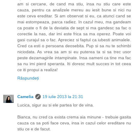
am si cercane, de cand ma stiu, insa nu stiu care este
cauza, pentru ca analizele mereu au iesit bune si nici nu
este ceva ereditar. Si am observat si eu, ca atunci cand se
mai estompeaza, parca radiez. In cazul meu, ma gandeam
ca poate o fi de la deviatia de sept si ma gandesc sa fac o
corectie la nas, dar imi este frica sa ma operez. Poate voi
gasi curajul sa o fac. Apreciez si faptul ca iubesti animalele.
Cred ca esti o persoana deosebita. Pup si sa nu te schimbi
niciodata. As vrea sa am si eu puterea ta si sa trec usor
peste dezamagirile intampinate. Insa oameni ca tine ma fac
sa nu imi pierd speranta. Iti doresc mult succes in tot ceea
ce iti propui a realiza!
Răspundeți
Camelia
19 iulie 2013 la 21:31
Lucica, sigur au si ele partea lor de vina.
Bianca, nu cred ca exista crema aia minune - trebuie gasita
cauza ca sa poti face ceva, insa in cazul celor ereditare nu
stiu ce e de facut.