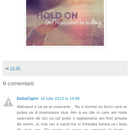
at
12:45
9 comentarii:
DaliaCighir
16 iulie 2013 la 14:06
Adevarul e ca sa ai cearcane... Nu e tocmai un lucru care ar
putea sa iti insenineze ziua. Am si eu zile in care am niste
cearcane de zici ca cel putin o saptamana am fost privata
de somn, si, mai rau e cand ma si intreaba lumea ce-i baiu
de arat asa. De parca as avea un raspuns la toate...