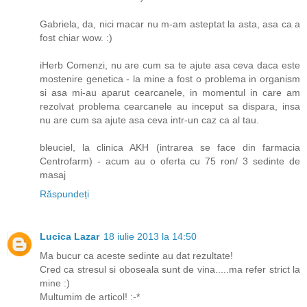
Gabriela, da, nici macar nu m-am asteptat la asta, asa ca a
fost chiar wow. :)
iHerb Comenzi, nu are cum sa te ajute asa ceva daca este
mostenire genetica - la mine a fost o problema in organism
si asa mi-au aparut cearcanele, in momentul in care am
rezolvat problema cearcanele au inceput sa dispara, insa
nu are cum sa ajute asa ceva intr-un caz ca al tau.
bleuciel, la clinica AKH (intrarea se face din farmacia
Centrofarm) - acum au o oferta cu 75 ron/ 3 sedinte de
masaj
Răspundeți
Lucica Lazar
18 iulie 2013 la 14:50
Ma bucur ca aceste sedinte au dat rezultate!
Cred ca stresul si oboseala sunt de vina.....ma refer strict la
mine :)
Multumim de articol! :-*