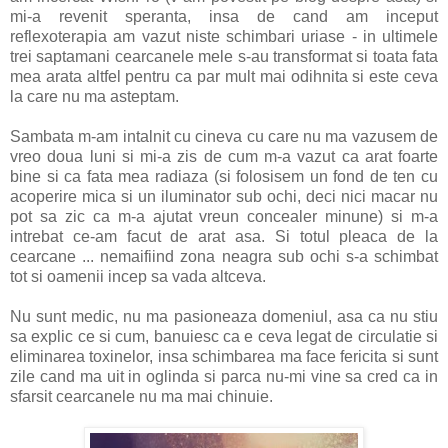
mi-a revenit speranta, insa de cand am inceput
reflexoterapia am vazut niste schimbari uriase - in ultimele
trei saptamani cearcanele mele s-au transformat si toata fata
mea arata altfel pentru ca par mult mai odihnita si este ceva
la care nu ma asteptam.
Sambata m-am intalnit cu cineva cu care nu ma vazusem de
vreo doua luni si mi-a zis de cum m-a vazut ca arat foarte
bine si ca fata mea radiaza (si folosisem un fond de ten cu
acoperire mica si un iluminator sub ochi, deci nici macar nu
pot sa zic ca m-a ajutat vreun concealer minune) si m-a
intrebat ce-am facut de arat asa. Si totul pleaca de la
cearcane ... nemaifiind zona neagra sub ochi s-a schimbat
tot si oamenii incep sa vada altceva.
Nu sunt medic, nu ma pasioneaza domeniul, asa ca nu stiu
sa explic ce si cum, banuiesc ca e ceva legat de circulatie si
eliminarea toxinelor, insa schimbarea ma face fericita si sunt
zile cand ma uit in oglinda si parca nu-mi vine sa cred ca in
sfarsit cearcanele nu ma mai chinuie.