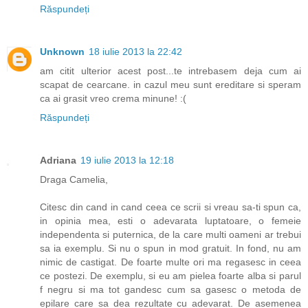
Răspundeți
Unknown
18 iulie 2013 la 22:42
am citit ulterior acest post...te intrebasem deja cum ai
scapat de cearcane. in cazul meu sunt ereditare si speram
ca ai grasit vreo crema minune! :(
Răspundeți
Adriana
19 iulie 2013 la 12:18
Draga Camelia,
Citesc din cand in cand ceea ce scrii si vreau sa-ti spun ca,
in opinia mea, esti o adevarata luptatoare, o femeie
independenta si puternica, de la care multi oameni ar trebui
sa ia exemplu. Si nu o spun in mod gratuit. In fond, nu am
nimic de castigat. De foarte multe ori ma regasesc in ceea
ce postezi. De exemplu, si eu am pielea foarte alba si parul
f negru si ma tot gandesc cum sa gasesc o metoda de
epilare care sa dea rezultate cu adevarat. De asemenea