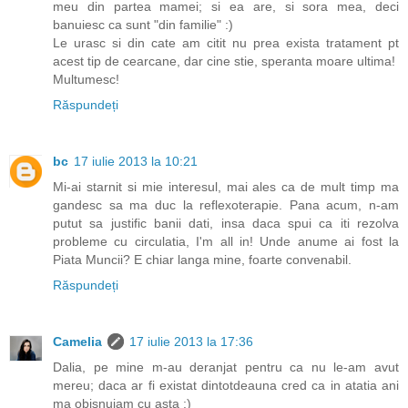
meu din partea mamei; si ea are, si sora mea, deci
banuiesc ca sunt "din familie" :)
Le urasc si din cate am citit nu prea exista tratament pt
acest tip de cearcane, dar cine stie, speranta moare ultima!
Multumesc!
Răspundeți
bc
17 iulie 2013 la 10:21
Mi-ai starnit si mie interesul, mai ales ca de mult timp ma
gandesc sa ma duc la reflexoterapie. Pana acum, n-am
putut sa justific banii dati, insa daca spui ca iti rezolva
probleme cu circulatia, I'm all in! Unde anume ai fost la
Piata Muncii? E chiar langa mine, foarte convenabil.
Răspundeți
Camelia
17 iulie 2013 la 17:36
Dalia, pe mine m-au deranjat pentru ca nu le-am avut
mereu; daca ar fi existat dintotdeauna cred ca in atatia ani
ma obisnuiam cu asta :)