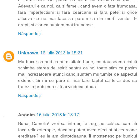
Adevarul e ca noi, ca si femei, cand avem o fata frumoasa,
fara imperfectiuni si fara cearcane si fara pete si orice
altceva ce ne mai face sa parem ca din morti venite.. E
drept, si clar ca suntem mai frumoase.
Răspundeți
Unknown
16 iulie 2013 la 15:21
Ma bucur sa aud ca ai rezultate bune, imi dau seama cat iti
schimba starea de spirit pentru ca noi toate stim ca pasim
mai increzatoare atunci cand suntem multumite de aspectul
exterior. Si mi se pare si mai tare faptul ca te-ai dus sa
tratezi o problema si ti-ai vindecat doua.
Răspundeți
Anonim
16 iulie 2013 la 18:17
Buna, Camelia! vrei sa intrebi, te rog, pe cel/cea care iti
face reflexoterapie, daca ar putea avea efect si pt cearcane
ereditare? eu le am dintotdeauna, il mostenesc pe bunicul