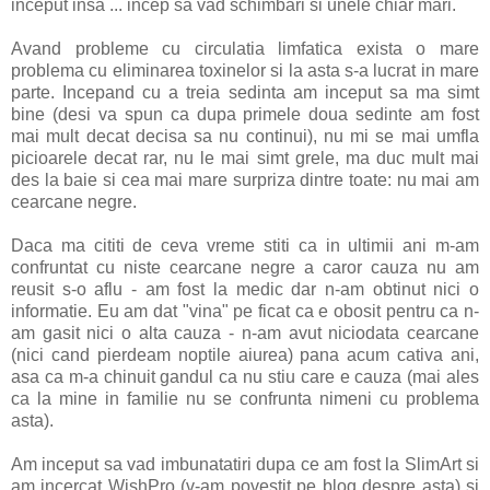
inceput insa ... incep sa vad schimbari si unele chiar mari.
Avand probleme cu circulatia limfatica exista o mare
problema cu eliminarea toxinelor si la asta s-a lucrat in mare
parte. Incepand cu a treia sedinta am inceput sa ma simt
bine (desi va spun ca dupa primele doua sedinte am fost
mai mult decat decisa sa nu continui), nu mi se mai umfla
picioarele decat rar, nu le mai simt grele, ma duc mult mai
des la baie si cea mai mare surpriza dintre toate: nu mai am
cearcane negre.
Daca ma cititi de ceva vreme stiti ca in ultimii ani m-am
confruntat cu niste cearcane negre a caror cauza nu am
reusit s-o aflu - am fost la medic dar n-am obtinut nici o
informatie. Eu am dat "vina" pe ficat ca e obosit pentru ca n-
am gasit nici o alta cauza - n-am avut niciodata cearcane
(nici cand pierdeam noptile aiurea) pana acum cativa ani,
asa ca m-a chinuit gandul ca nu stiu care e cauza (mai ales
ca la mine in familie nu se confrunta nimeni cu problema
asta).
Am inceput sa vad imbunatatiri dupa ce am fost la SlimArt si
am incercat WishPro (v-am povestit pe blog despre asta) si