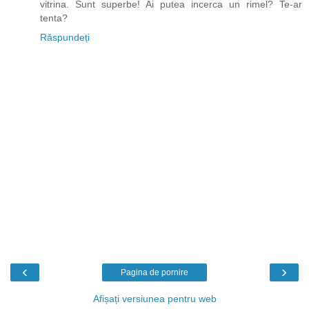
vitrina. Sunt superbe! Ai putea incerca un rimel? Te-ar
tenta?
Răspundeți
‹
›
Pagina de pornire
Afișați versiunea pentru web