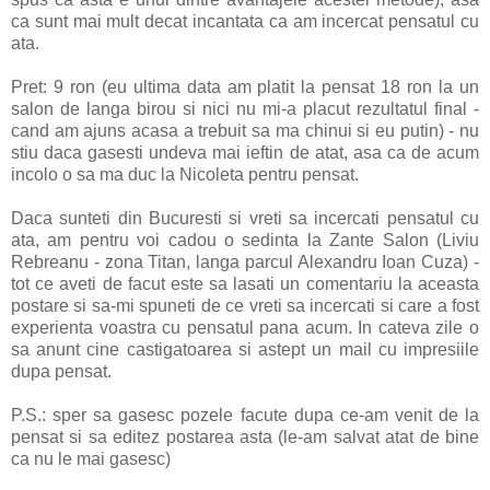
ca sunt mai mult decat incantata ca am incercat pensatul cu
ata.
Pret: 9 ron (eu ultima data am platit la pensat 18 ron la un
salon de langa birou si nici nu mi-a placut rezultatul final -
cand am ajuns acasa a trebuit sa ma chinui si eu putin) - nu
stiu daca gasesti undeva mai ieftin de atat, asa ca de acum
incolo o sa ma duc la Nicoleta pentru pensat.
Daca sunteti din Bucuresti si vreti sa incercati pensatul cu
ata, am pentru voi cadou o sedinta la Zante Salon (Liviu
Rebreanu - zona Titan, langa parcul Alexandru Ioan Cuza) -
tot ce aveti de facut este sa lasati un comentariu la aceasta
postare si sa-mi spuneti de ce vreti sa incercati si care a fost
experienta voastra cu pensatul pana acum. In cateva zile o
sa anunt cine castigatoarea si astept un mail cu impresiile
dupa pensat.
P.S.: sper sa gasesc pozele facute dupa ce-am venit de la
pensat si sa editez postarea asta (le-am salvat atat de bine
ca nu le mai gasesc)