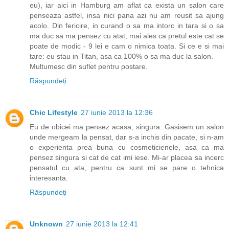
eu), iar aici in Hamburg am aflat ca exista un salon care
penseaza astfel, insa nici pana azi nu am reusit sa ajung
acolo. Din fericire, in curand o sa ma intorc in tara si o sa
ma duc sa ma pensez cu atat, mai ales ca pretul este cat se
poate de modic - 9 lei e cam o nimica toata. Si ce e si mai
tare: eu stau in Titan, asa ca 100% o sa ma duc la salon.
Multumesc din suflet pentru postare.
Răspundeți
Chic Lifestyle
27 iunie 2013 la 12:36
Eu de obicei ma pensez acasa, singura. Gasisem un salon
unde mergeam la pensat, dar s-a inchis din pacate, si n-am
o experienta prea buna cu cosmeticienele, asa ca ma
pensez singura si cat de cat imi iese. Mi-ar placea sa incerc
pensatul cu ata, pentru ca sunt mi se pare o tehnica
interesanta.
Răspundeți
Unknown
27 iunie 2013 la 12:41