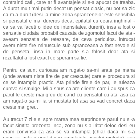
contraindicatii, care ar fi avantajele si s-a apucat de treaba.
A durat mult mai putin decat un pensat clasic, nu pot sa zic
ca m-a durut (desi la mine zona sprancenelor este sensibila
si pensatul e mai dureros decat epilatul cu ceara inghinal -
ca sa va faceti o idee de intensitatea durerii), insa a fost o
senzatie ciudata probabil cauzata de zgomotul facut de ata -
aveam senzatia de retezare, de ceva periculos. Intrucat
avem niste fire minuscule sub spranceana a fost nevoie si
de penseta, insa in mare parte s-a folosit doar ata si
rezultatul a fost exact ce speram sa fie.
Pentru ca sunt curioasa am rugat-o sa-mi arate pe mana
(unde aveam niste fire de par crescute) care e procedura si
ce se intampla practic. Ata prinde firele de par, le ruleaza
cumva si smulge. Mi-a spus ca are cliente care i-au spus ca
parul le creste mai greu de cand cu pensatul cu ata, asa ca
am rugat-o sa-mi ia si mustata tot asa sa vad concret daca
creste mai greu.
Au trecut 7 zile si spre marea mea surprindere parul nu si-a
facut simtita prezenta inca, zona nu s-a iritat deloc desi eu
eram convinsa ca asa se va intampla (chiar daca mi s-a
spus ca asta e unul dintre avantajele acestei metode), asa