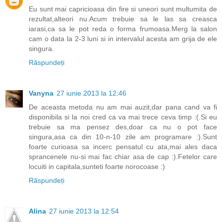
Eu sunt mai capricioasa din fire si uneori sunt multumita de
rezultat,alteori nu.Acum trebuie sa le las sa creasca
iarasi,ca sa le pot reda o forma frumoasa.Merg la salon
cam o data la 2-3 luni si in intervalul acesta am grija de ele
singura.
Răspundeți
Vanyna
27 iunie 2013 la 12:46
De aceasta metoda nu am mai auzit,dar pana cand va fi
disponibila si la noi cred ca va mai trece ceva timp :(.Si eu
trebuie sa ma pensez des,doar ca nu o pot face
singura,asa ca din 10-n-10 zile am programare :).Sunt
foarte curioasa sa incerc pensatul cu ata,mai ales daca
sprancenele nu-si mai fac chiar asa de cap :).Fetelor care
locuiti in capitala,sunteti foarte norocoase :)
Răspundeți
Alina
27 iunie 2013 la 12:54