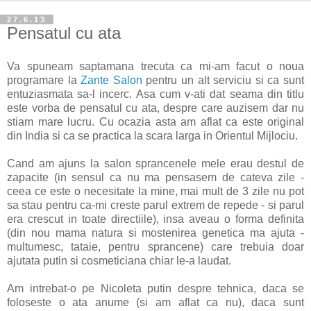
27.6.13
Pensatul cu ata
Va spuneam saptamana trecuta ca mi-am facut o noua
programare la
Zante Salon
pentru un alt serviciu si ca sunt
entuziasmata sa-l incerc. Asa cum v-ati dat seama din titlu
este vorba de pensatul cu ata, despre care auzisem dar nu
stiam mare lucru. Cu ocazia asta am aflat ca este original
din India si ca se practica la scara larga in Orientul Mijlociu.
Cand am ajuns la salon sprancenele mele erau destul de
zapacite (in sensul ca nu ma pensasem de cateva zile -
ceea ce este o necesitate la mine, mai mult de 3 zile nu pot
sa stau pentru ca-mi creste parul extrem de repede - si parul
era crescut in toate directiile), insa aveau o forma definita
(din nou mama natura si mostenirea genetica ma ajuta -
multumesc, tataie, pentru sprancene) care trebuia doar
ajutata putin si cosmeticiana chiar le-a laudat.
Am intrebat-o pe Nicoleta putin despre tehnica, daca se
foloseste o ata anume (si am aflat ca nu), daca sunt