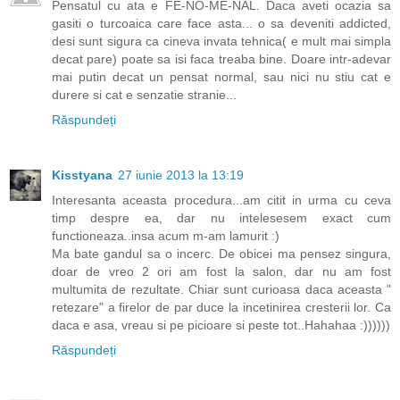
Pensatul cu ata e FE-NO-ME-NAL. Daca aveti ocazia sa
gasiti o turcoaica care face asta... o sa deveniti addicted,
desi sunt sigura ca cineva invata tehnica( e mult mai simpla
decat pare) poate sa isi faca treaba bine. Doare intr-adevar
mai putin decat un pensat normal, sau nici nu stiu cat e
durere si cat e senzatie stranie...
Răspundeți
Kisstyana
27 iunie 2013 la 13:19
Interesanta aceasta procedura...am citit in urma cu ceva
timp despre ea, dar nu intelesesem exact cum
functioneaza..insa acum m-am lamurit :)
Ma bate gandul sa o incerc. De obicei ma pensez singura,
doar de vreo 2 ori am fost la salon, dar nu am fost
multumita de rezultate. Chiar sunt curioasa daca aceasta "
retezare" a firelor de par duce la incetinirea cresterii lor. Ca
daca e asa, vreau si pe picioare si peste tot..Hahahaa :))))))
Răspundeți