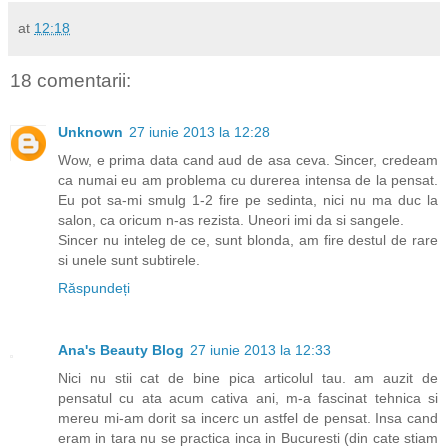
at
12:18
18 comentarii:
Unknown
27 iunie 2013 la 12:28
Wow, e prima data cand aud de asa ceva. Sincer, credeam
ca numai eu am problema cu durerea intensa de la pensat.
Eu pot sa-mi smulg 1-2 fire pe sedinta, nici nu ma duc la
salon, ca oricum n-as rezista. Uneori imi da si sangele.
Sincer nu inteleg de ce, sunt blonda, am fire destul de rare
si unele sunt subtirele.
Răspundeți
Ana's Beauty Blog
27 iunie 2013 la 12:33
Nici nu stii cat de bine pica articolul tau. am auzit de
pensatul cu ata acum cativa ani, m-a fascinat tehnica si
mereu mi-am dorit sa incerc un astfel de pensat. Insa cand
eram in tara nu se practica inca in Bucuresti (din cate stiam