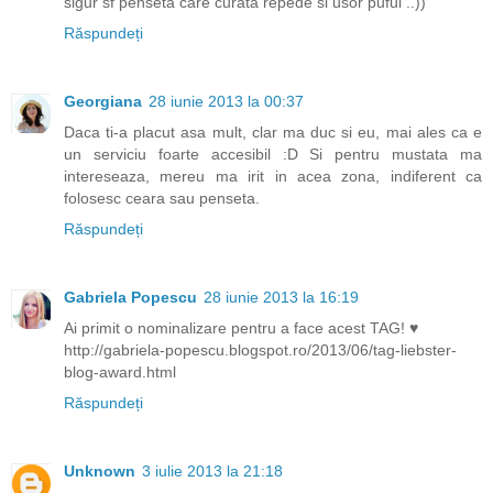
sigur sf penseta care curata repede si usor puful ..))
Răspundeți
Georgiana
28 iunie 2013 la 00:37
Daca ti-a placut asa mult, clar ma duc si eu, mai ales ca e
un serviciu foarte accesibil :D Si pentru mustata ma
intereseaza, mereu ma irit in acea zona, indiferent ca
folosesc ceara sau penseta.
Răspundeți
Gabriela Popescu
28 iunie 2013 la 16:19
Ai primit o nominalizare pentru a face acest TAG! ♥
http://gabriela-popescu.blogspot.ro/2013/06/tag-liebster-
blog-award.html
Răspundeți
Unknown
3 iulie 2013 la 21:18