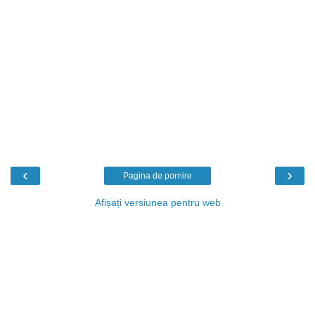
‹
›
Pagina de pornire
Afișați versiunea pentru web