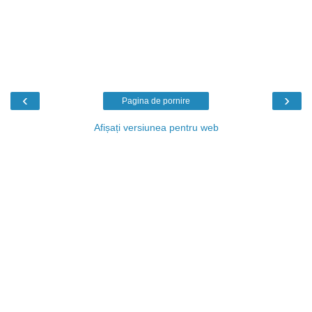
‹
›
Pagina de pornire
Afișați versiunea pentru web