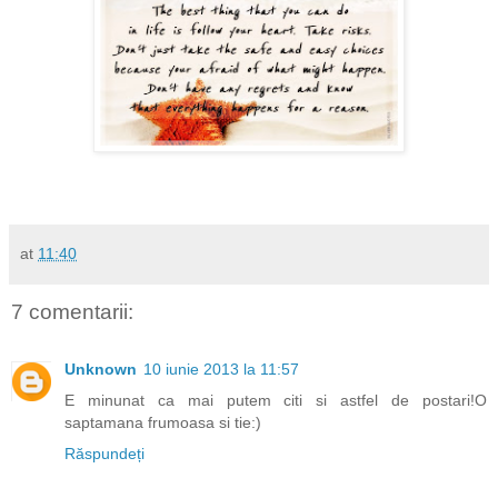
at
11:40
7 comentarii:
Unknown
10 iunie 2013 la 11:57
E minunat ca mai putem citi si astfel de postari!O
saptamana frumoasa si tie:)
Răspundeți