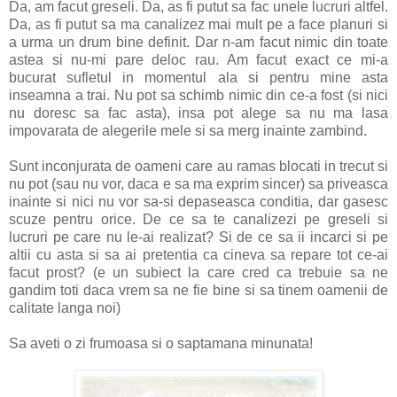
Da, am facut greseli. Da, as fi putut sa fac unele lucruri altfel.
Da, as fi putut sa ma canalizez mai mult pe a face planuri si
a urma un drum bine definit. Dar n-am facut nimic din toate
astea si nu-mi pare deloc rau. Am facut exact ce mi-a
bucurat sufletul in momentul ala si pentru mine asta
inseamna a trai. Nu pot sa schimb nimic din ce-a fost (si nici
nu doresc sa fac asta), insa pot alege sa nu ma lasa
impovarata de alegerile mele si sa merg inainte zambind.
Sunt inconjurata de oameni care au ramas blocati in trecut si
nu pot (sau nu vor, daca e sa ma exprim sincer) sa priveasca
inainte si nici nu vor sa-si depaseasca conditia, dar gasesc
scuze pentru orice. De ce sa te canalizezi pe greseli si
lucruri pe care nu le-ai realizat? Si de ce sa ii incarci si pe
altii cu asta si sa ai pretentia ca cineva sa repare tot ce-ai
facut prost? (e un subiect la care cred ca trebuie sa ne
gandim toti daca vrem sa ne fie bine si sa tinem oamenii de
calitate langa noi)
Sa aveti o zi frumoasa si o saptamana minunata!