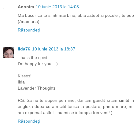
Anonim
10 iunie 2013 la 14:03
Ma bucur ca te simti mai bine, abia astept si pozele , te pup
(Anamaria)
Răspundeți
ilda76
10 iunie 2013 la 18:37
That's the spirit!
I'm happy for you...:)
Kisses!
Ilda
Lavender Thoughts
P.S. Sa nu te superi pe mine, dar am gandit si am simtit in
engleza dupa ce am citit tonica ta postare; prin urmare, m-
am exprimat astfel - nu mi se intampla frecvent!:)
Răspundeți