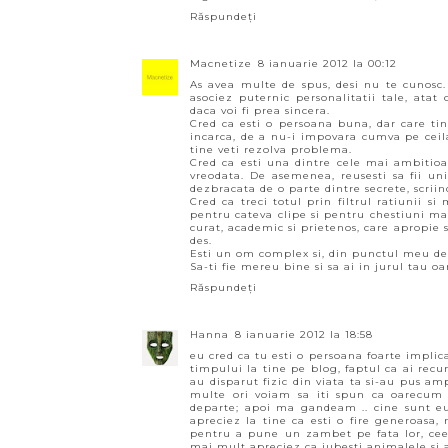
Răspundeți
Macnetize
8 ianuarie 2012 la 00:12
As avea multe de spus, desi nu te cunosc. 
asociez puternic personalitatii tale, ata
daca voi fi prea sincera.
Cred ca esti o persoana buna, dar care t
incarca, de a nu-i impovara cumva pe ceilal
tine veti rezolva problema.
Cred ca esti una dintre cele mai ambitioa
vreodata. De asemenea, reusesti sa fii un
dezbracata de o parte dintre secrete, scrii
Cred ca treci totul prin filtrul ratiunii si 
pentru cateva clipe si pentru chestiuni mar
curat, academic si prietenos, care apropie 
des.
Esti un om complex si, din punctul meu de
Sa-ti fie mereu bine si sa ai in jurul tau o
Răspundeți
Hanna
8 ianuarie 2012 la 18:58
eu cred ca tu esti o persoana foarte implic
timpului la tine pe blog, faptul ca ai recu
au disparut fizic din viata ta si-au pus amp
multe ori voiam sa iti spun ca oarecum 
departe; apoi ma gandeam .. cine sunt eu 
apreciez la tine ca esti o fire generoasa, 
pentru a pune un zambet pe fata lor, ceea 
mai mult apreciez ca iubesti animalele si ai