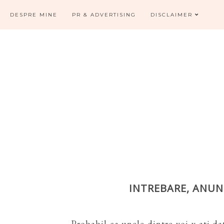
DESPRE MINE
PR & ADVERTISING
DISCLAIMER
INTREBARE, ANUNT
Probabil ca unele dintre voi v-ati da