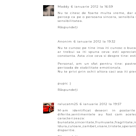
Maddy
6 ianuarie 2012 la 16:59
Nu te citesc de foarte multa vreme, dar 
percep ca pe o persoana sincera, sensibila s
sensibilitatea.
Răspundeți
Anonim
6 ianuarie 2012 la 19:32
Nu te cunosc pe tine insa iti cunosc o buca
ar trebui sa iti spuna ceva: esti aprecia
constanta. Asta zice ceva si despre tine: est
Personal, am un sfat pentru tine: pastr
perioada de stabilitate emotionala.
Nu te privi prin ochii altora caci asa iti pi
pupic :)
Răspundeți
ralucatm25
6 ianuarie 2012 la 19:57
M-am identificat deseori in postaril
diferite,sentimentele au fost cam acel
caracterizeaza:
bunatate,sinceritate,frumusete,fragilitate,
ldura,culoare,zambet,visare,tristete,sp
disparitie.