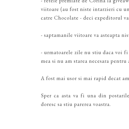
- fetele premiate de Corina la givea
viitoare (au fost niste intarzieri cu u
catre Chocolate - deci expeditorul v
- saptamanile viitoare va asteapta ni
- urmatoarele zile nu stiu daca voi fi
mea si nu am starea necesara pentru a
A fost mai usor si mai rapid decat am
Sper ca asta va fi una din postari
doresc sa stiu parerea voastra.