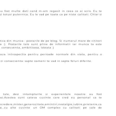
au fost multe dati cand m-am regasit in ceea ce ai scris. Eu te
i totusi puternica. Eu le vad pe toate ca pe niste calitati. Chiar si
tica din munca : postarile de pe blog. Si numarul mare de cititori
ta :). Postarile tale sunt pline de informatii iar munca ta este
i consecventa, ambitioasa, isteata :)
eaza introspectia pentru perioade normale din viata, pentru o
erzi consecventa: sapte oameni te vad in sapte feluri diferite.
e tale, desi intamplarile si experientele noastre au fost
easi.Acestea sunt cateva cuvinte care cred eu personal ca te
incredere,mister,generozitate,amintiri,nostalgie,iubire,prietenie,ca
eranta...cu alte cuvinte un OM complex cu calitati pe cale de