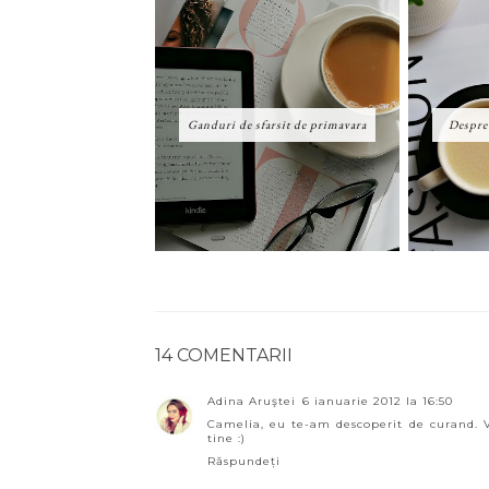
Ganduri de sfarsit de primavara
Despre 
14 COMENTARII
Adina Aruştei
6 ianuarie 2012 la 16:50
Camelia, eu te-am descoperit de curand. V
tine :)
Răspundeți