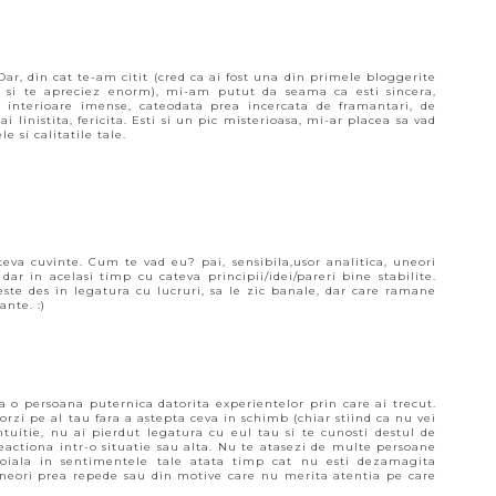
 Dar, din cat te-am citit (cred ca ai fost una din primele bloggerite
t si te apreciez enorm), mi-am putut da seama ca esti sincera,
e interioare imense, cateodata prea incercata de framantari, de
ai linistita, fericita. Esti si un pic misterioasa, mi-ar placea sa vad
 si calitatile tale.
eva cuvinte. Cum te vad eu? pai, sensibila,usor analitica, uneori
 dar in acelasi timp cu cateva principii/idei/pareri bine stabilite.
ste des in legatura cu lucruri, sa le zic banale, dar care ramane
nte. :)
ca o persoana puternica datorita experientelor prin care ai trecut.
acorzi pe al tau fara a astepta ceva in schimb (chiar stiind ca nu vei
tuitie, nu ai pierdut legatura cu eul tau si te cunosti destul de
reactiona intr-o situatie sau alta. Nu te atasezi de multe persoane
i loiala in sentimentele tale atata timp cat nu esti dezamagita
 uneori prea repede sau din motive care nu merita atentia pe care