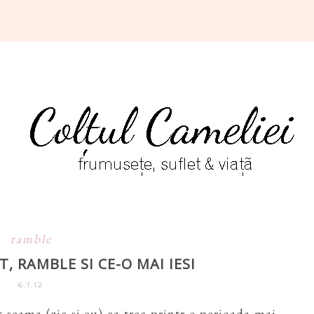
ramble
, RAMBLE SI CE-O MAI IESI
6.1.12
t seama (zic si eu) ca trec printr-o perioada mai