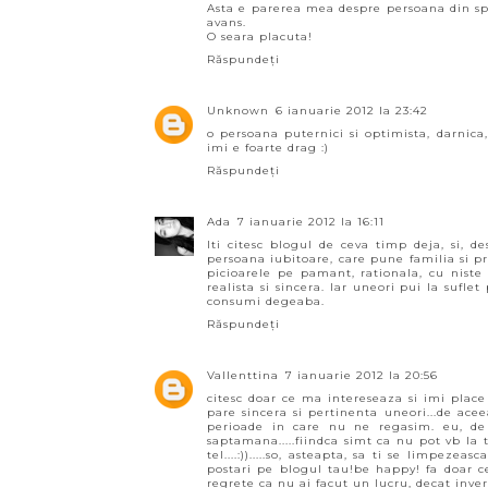
Asta e parerea mea despre persoana din spa
avans.
O seara placuta!
Răspundeți
Unknown
6 ianuarie 2012 la 23:42
o persoana puternici si optimista, darnica,
imi e foarte drag :)
Răspundeți
Ada
7 ianuarie 2012 la 16:11
Iti citesc blogul de ceva timp deja, si, 
persoana iubitoare, care pune familia si pr
picioarele pe pamant, rationala, cu niste p
realista si sincera. Iar uneori pui la sufle
consumi degeaba.
Răspundeți
Vallenttina
7 ianuarie 2012 la 20:56
citesc doar ce ma intereseaza si imi plac
pare sincera si pertinenta uneori...de ace
perioade in care nu ne regasim. eu, d
saptamana.....fiindca simt ca nu pot vb l
tel....:)).....so, asteapta, sa ti se limpeze
postari pe blogul tau!be happy! fa doar ce
regrete ca nu ai facut un lucru, decat invers