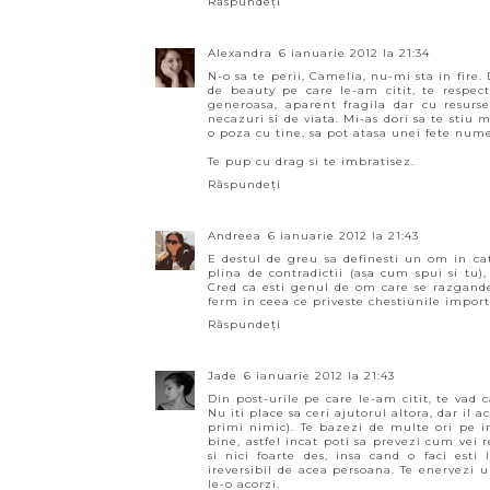
Răspundeți
Alexandra
6 ianuarie 2012 la 21:34
N-o sa te perii, Camelia, nu-mi sta in fire.
de beauty pe care le-am citit, te respec
generoasa, aparent fragila dar cu resurs
necazuri si de viata. Mi-as dori sa te stiu m
o poza cu tine, sa pot atasa unei fete numele
Te pup cu drag si te imbratisez.
Răspundeți
Andreea
6 ianuarie 2012 la 21:43
E destul de greu sa definesti un om in cat
plina de contradictii (asa cum spui si tu),
Cred ca esti genul de om care se razgande
ferm in ceea ce priveste chestiunile importa
Răspundeți
Jade
6 ianuarie 2012 la 21:43
Din post-urile pe care le-am citit, te vad 
Nu iti place sa ceri ajutorul altora, dar il 
primi nimic). Te bazezi de multe ori pe in
bine, astfel incat poti sa prevezi cum vei 
si nici foarte des, insa cand o faci est
ireversibil de acea persoana. Te enervezi
le-o acorzi.