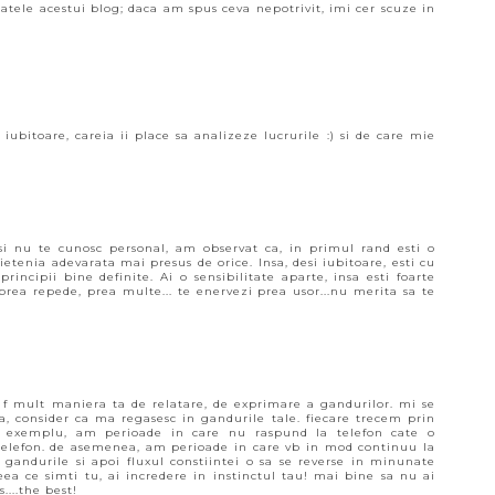
tele acestui blog; daca am spus ceva nepotrivit, imi cer scuze in
 iubitoare, careia ii place sa analizeze lucrurile :) si de care mie
desi nu te cunosc personal, am observat ca, in primul rand esti o
ietenia adevarata mai presus de orice. Insa, desi iubitoare, esti cu
rincipii bine definite. Ai o sensibilitate aparte, insa esti foarte
t prea repede, prea multe... te enervezi prea usor...nu merita sa te
e f mult maniera ta de relatare, de exprimare a gandurilor. mi se
ea, consider ca ma regasesc in gandurile tale. fiecare trecem prin
e exemplu, am perioade in care nu raspund la telefon cate o
a telefon. de asemenea, am perioade in care vb in mod continuu la
asca gandurile si apoi fluxul constiintei o sa se reverse in minunate
ea ce simti tu, ai incredere in instinctul tau! mai bine sa nu ai
....the best!