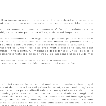
O sa incerc sa rezum la cateva dintre caracteristicile pe care le
t cat am putut sa o cunosc prin intermediul acestui blog. Iertare
ine in ea anumite momente dureroase. O faci din dorinta de a nu
ti, dar si poate pentru ca stii ca, si daca vei impartasi, tot tu cu
se, mai coerente si mai organizate persoane pe care le-am citit
ica intr-unul dintre cele mai sincere moduri cu putinta: esti tu,
nd cu drag pentru o comunitate care te respecta si te sustine.
mai cred ca, unoeri, faci asta prea mult si uiti sa te lasi, fie doar
unte, in voia sortii. Ai imaginatie debordanta si un stil de a scrie
si imprieteneste si cred ca ar trebui sa lasi condeiul sa zburde mai
 vedere, complexitatea ta e si ea una complexa.
ameni care sa te merite. Mult succes in tot ceea ce faci!
ata in tot ceea ce faci si cel mai mult m-a impresionat de-alungul
noscut de multe ori ca esti prinsa in trecut; ca oamenii dragi care
renta asupra personalitatii tale si a perceptiei asupra vietii. .. de
inteleg prin ceea ce treci, dar ca totusi trebuie sa mergi mai
sa-ti zic ce sa faci, in plus, ma temeam ca vei intelege gresit.
ma gandesc ca toate atentiile pe care le oferi cititorilor tai sunt
ce iti va aduce si tie o alinare sufleteasca pe undeva. .. iar cel
ci ma identific cu tine. .. hugs :)