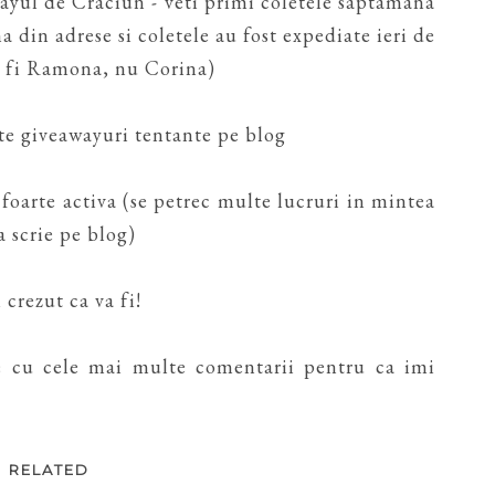
wayul de Craciun - veti primi coletele saptamana
na din adrese si coletele au fost expediate ieri de
a fi Ramona, nu Corina)
ste giveawayuri tentante pe blog
 foarte activa (se petrec multe lucruri in mintea
 scrie pe blog)
 crezut ca va fi!
le cu cele mai multe comentarii pentru ca imi
RELATED