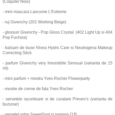
(Coquile/ Noix)
- mini mascara Lancome L'Extreme
- ruj Givenchy (201 Working Beige)
- glossuri Givenchy - Pop Gloss Crystal (402 Light Up si 404
Pop Fuchsia)
- balsam de buse Nivea Hydro Care si Neutrogena Makeup
Correcting Stick
- parfum Givenchy very Irresistible Sensual (varianta de 15
ml)
- mini parfum + mostra Yves Rocher Flowerparty
- mostre de creme de fata Yves Rocher
- servetele racoritoare si de curatare Preven's (varianta de
buzunar)
- servetel intim SweetSpot si tampon O.B.