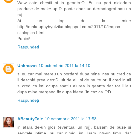
Wow cate chestii ai in geanta:O. Eu nu port niciodata
produse de make-up:D..poate doar un dermatograf sau un
ruj.
Ai un tag de la mine
http://makeupbybyutzika.blogspot.com/2011/10/leapsa-
sitologica.html .
Pupici!
Răspundeți
Unknown
10 octombrie 2011 la 14:10
si eu car mai mereu un portfard dupa mine insa nu cred ca
il deschid prea des:D..uit de el...si de multe ori il cred inutil
si cred ca imi ocupa spatiu aiurea in geanta dar tot il iau
dupa mine mergand fix dupa ideea "in caz ca..":D
Răspundeți
ABeautyTale
10 octombrie 2011 la 17:58
in afara de-un glos (eventual un ruj), balsam de buze si
servtele intime, nu car nimic. imi luam intr-un timp, dar