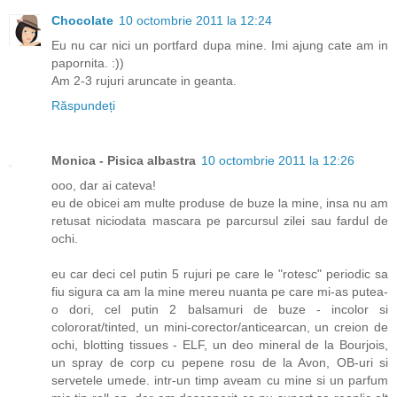
Chocolate
10 octombrie 2011 la 12:24
Eu nu car nici un portfard dupa mine. Imi ajung cate am in
papornita. :))
Am 2-3 rujuri aruncate in geanta.
Răspundeți
Monica - Pisica albastra
10 octombrie 2011 la 12:26
ooo, dar ai cateva!
eu de obicei am multe produse de buze la mine, insa nu am
retusat niciodata mascara pe parcursul zilei sau fardul de
ochi.
eu car deci cel putin 5 rujuri pe care le "rotesc" periodic sa
fiu sigura ca am la mine mereu nuanta pe care mi-as putea-
o dori, cel putin 2 balsamuri de buze - incolor si
colororat/tinted, un mini-corector/anticearcan, un creion de
ochi, blotting tissues - ELF, un deo mineral de la Bourjois,
un spray de corp cu pepene rosu de la Avon, OB-uri si
servetele umede. intr-un timp aveam cu mine si un parfum