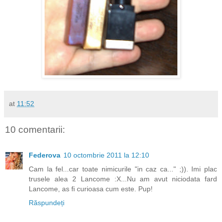
at
11:52
10 comentarii:
Federova
10 octombrie 2011 la 12:10
Cam la fel...car toate nimicurile "in caz ca..." ;)). Imi plac
trusele alea 2 Lancome :X...Nu am avut niciodata fard
Lancome, as fi curioasa cum este. Pup!
Răspundeți