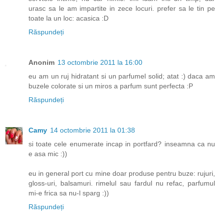
urasc sa le am impartite in zece locuri. prefer sa le tin pe
toate la un loc: acasica :D
Răspundeți
Anonim
13 octombrie 2011 la 16:00
eu am un ruj hidratant si un parfumel solid; atat :) daca am
buzele colorate si un miros a parfum sunt perfecta :P
Răspundeți
Camy
14 octombrie 2011 la 01:38
si toate cele enumerate incap in portfard? inseamna ca nu
e asa mic :))
eu in general port cu mine doar produse pentru buze: rujuri,
gloss-uri, balsamuri. rimelul sau fardul nu refac, parfumul
mi-e frica sa nu-l sparg :))
Răspundeți