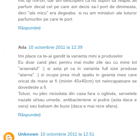
mic tip roll-on, dar am descoperit ca nu suport sa reaplic alt
parfum decat cel pe care am decis sa-l port de dimineata,
deci "ala micu" era degeaba. si nu am miniaturi ale tuturor
parfumurilor pe care le port.
Răspundeți
Ada
10 octombrie 2011 la 12:39
Imi place ca te-ai gandit la varianta mini a produselor.
Eu doar cand plec pentru mai multe zile iau cu mine tot
"arsenalul" :) si asta pt ca in varianta full size produse
"atarna" :) si ocupa prea mult spatiu in geanta mea care
oricat de mare ar fi (minim 45x40cm) tot neincapatoare se
dovedeste a fi.
Totusi, nu plec niciodata din casa fara o oglinda, servetele
nazale si/sau umede, antibacteriene si pudra (asta daca e
vara) sau balsam de buze (daca e mai rece afara).
Răspundeți
Unknown
10 octombrie 2011 la 12:51