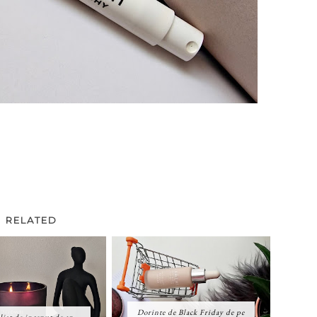
RELATED
Dorinte de Black Friday de pe
ist de inceput de an