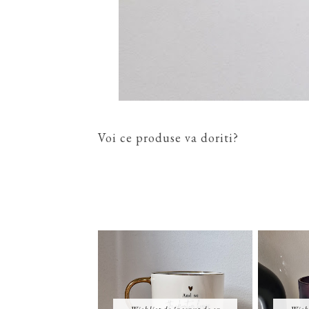
Voi ce produse va doriti?
Wishlist de început de an
Wishl