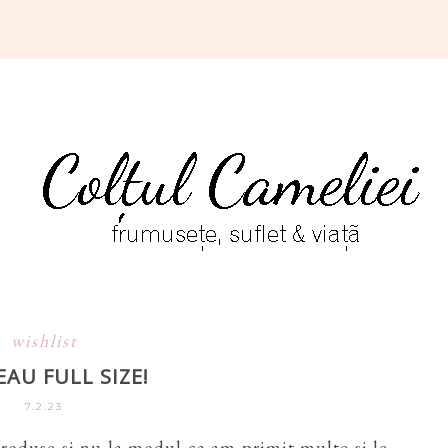
wishlist
EAU FULL SIZE!
7.2.23
roduse si nu la modul ca am primit multe si le-