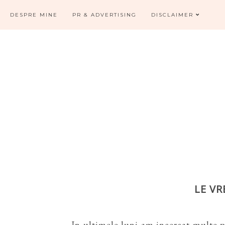
DESPRE MINE
PR & ADVERTISING
DISCLAIMER
LE VR
In ultimele luni am incercat multe p