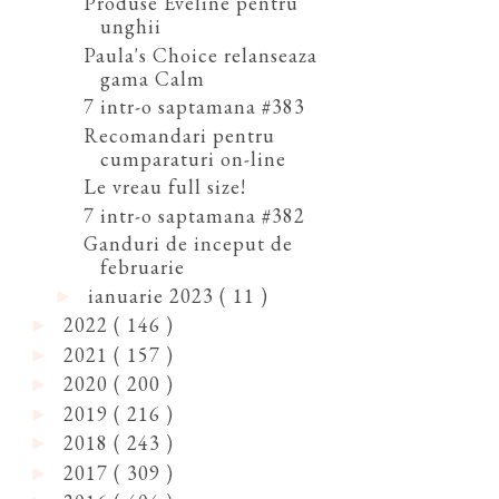
Produse Eveline pentru
unghii
Paula's Choice relanseaza
gama Calm
7 intr-o saptamana #383
Recomandari pentru
cumparaturi on-line
Le vreau full size!
7 intr-o saptamana #382
Ganduri de inceput de
februarie
ianuarie 2023
( 11 )
►
2022
( 146 )
►
2021
( 157 )
►
2020
( 200 )
►
2019
( 216 )
►
2018
( 243 )
►
2017
( 309 )
►