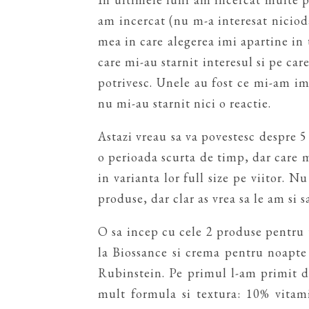
am incercat (nu m-a interesat nicioda
mea in care alegerea imi apartine in 
care mi-au starnit interesul si pe car
potrivesc. Unele au fost ce mi-am ima
nu mi-au starnit nici o reactie.
Astazi vreau sa va povestesc despre 5
o perioada scurta de timp, dar care m
in varianta lor full size pe viitor. N
produse, dar clar as vrea sa le am si 
O sa incep cu cele 2 produse pentr
la Biossance si crema pentru noapt
Rubinstein. Pe primul l-am primit de
mult formula si textura: 10% vitami