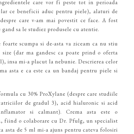
ngredientele care vor fi peste tot in perioada
lar ce beneficii aduc pentru piele), alaturi de
despre care v-am mai povestit ce face. A fost
 gand sa le studiez produsele cu atentie.
 foarte scumpa si de-asta va ziceam ca nu stiu
ll size (dar ma gandesc ca poate prind o oferta
l), insa mi-a placut la nebunie. Descrierea celor
ma asta e ca este ca un bandaj pentru piele si
o formula cu 30% ProXylane (despre care studiile
atriciilor de gradul 3), acid hialuronic si acid
i-inflamator si calmant). Crema asta este o
, fiind o colaborare cu Dr. Pfulg, un specialist
ta asta de 5 ml mi-a ajuns pentru cateva folosiri