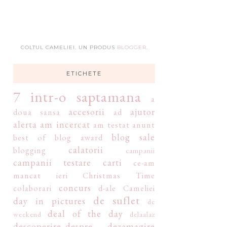
COLTUL CAMELIEI. UN PRODUS
BLOGGER
.
ETICHETE
7 intr-o saptamana
a
accesorii
ajutor
doua sansa
ad
alerta
am incercat
am testat
anunt
blog sale
best of
blog award
calatorii
blogging
campanii
campanii testare
carti
ce-am
mancat ieri
Christmas Time
concurs
colaborari
d-ale Cameliei
de suflet
day in pictures
de
deal of the day
weekend
delaalaz
descoperire
despre ...
dezamagire