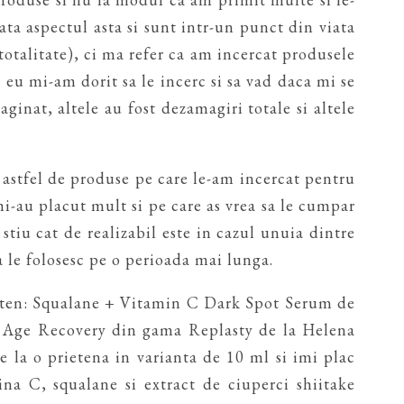
ta aspectul asta si sunt intr-un punct din viata
totalitate), ci ma refer ca am incercat produsele
e eu mi-am dorit sa le incerc si sa vad daca mi se
ginat, altele au fost dezamagiri totale si altele
 astfel de produse pe care le-am incercat pentru
i-au placut mult si pe care as vrea sa le cumpar
u stiu cat de realizabil este in cazul unuia dintre
sa le folosesc pe o perioada mai lunga.
u ten: Squalane + Vitamin C Dark Spot Serum de
e Age Recovery din gama Replasty de la Helena
 la o prietena in varianta de 10 ml si imi plac
na C, squalane si extract de ciuperci shiitake