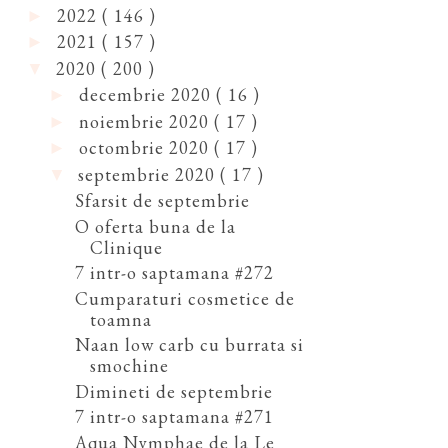
2022
( 146 )
►
2021
( 157 )
►
2020
( 200 )
▼
decembrie 2020
( 16 )
►
noiembrie 2020
( 17 )
►
octombrie 2020
( 17 )
►
septembrie 2020
( 17 )
▼
Sfarsit de septembrie
O oferta buna de la
Clinique
7 intr-o saptamana #272
Cumparaturi cosmetice de
toamna
Naan low carb cu burrata si
smochine
Dimineti de septembrie
7 intr-o saptamana #271
Aqua Nymphae de la Le