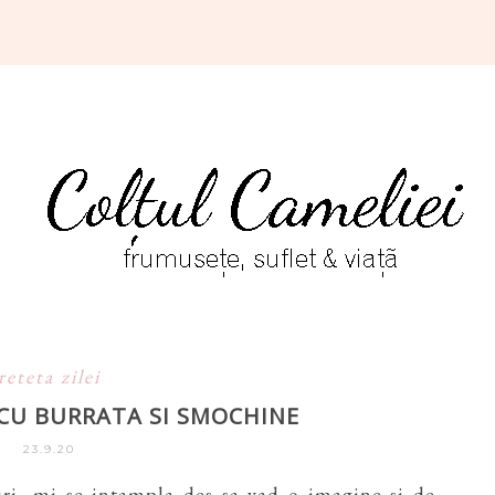
reteta zilei
CU BURRATA SI SMOCHINE
23.9.20
uri, mi se intampla des sa vad o imagine si de