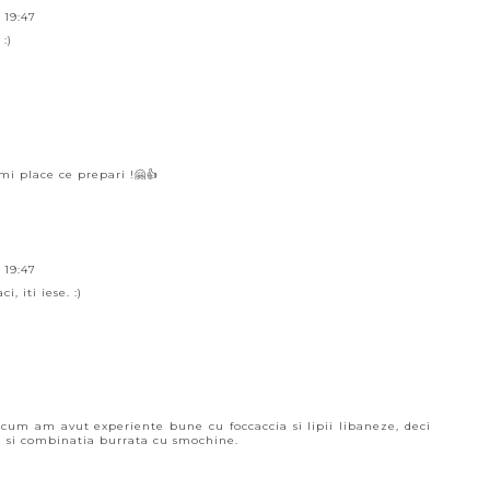
 19:47
:)
imi place ce prepari !🤗👍
 19:47
, iti iese. :)
acum am avut experiente bune cu foccaccia si lipii libaneze, deci
ol si combinatia burrata cu smochine.