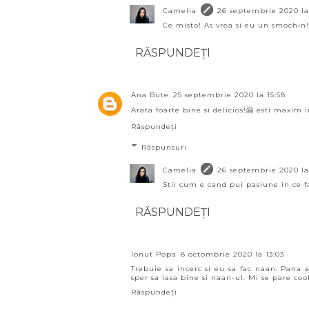
Camelia
26 septembrie 2020 la
Ce misto! As vrea si eu un smochin! 
RĂSPUNDEȚI
Ana Bute
25 septembrie 2020 la 15:58
Arata foarte bine si delicios!🤗 esti maxim 
Răspundeți
Răspunsuri
Camelia
26 septembrie 2020 la
Stii cum e cand pui pasiune in ce faci
RĂSPUNDEȚI
Ionut Popa
8 octombrie 2020 la 13:03
Trebuie sa incerc si eu sa fac naan. Pana 
sper sa iasa bine si naan-ul. Mi se pare co
Răspundeți