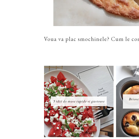
Voua va plac smochinele? Cum le co
Briose
3 idei de mese rapide si gustoase