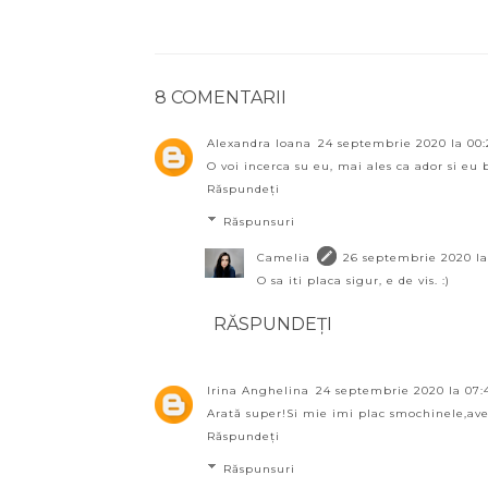
8 COMENTARII
Alexandra Ioana
24 septembrie 2020 la 00:
O voi incerca su eu, mai ales ca ador si e
Răspundeți
Răspunsuri
Camelia
26 septembrie 2020 la
O sa iti placa sigur, e de vis. :)
RĂSPUNDEȚI
Irina Anghelina
24 septembrie 2020 la 07:
Arată super!Si mie imi plac smochinele,ave
Răspundeți
Răspunsuri