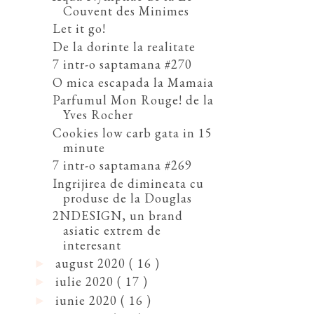
Couvent des Minimes
Let it go!
De la dorinte la realitate
7 intr-o saptamana #270
O mica escapada la Mamaia
Parfumul Mon Rouge! de la
Yves Rocher
Cookies low carb gata in 15
minute
7 intr-o saptamana #269
Ingrijirea de dimineata cu
produse de la Douglas
2NDESIGN, un brand
asiatic extrem de
interesant
august 2020
( 16 )
►
iulie 2020
( 17 )
►
iunie 2020
( 16 )
►