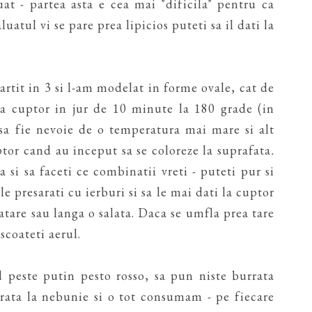
t - partea asta e cea mai "dificila" pentru ca
luatul vi se pare prea lipicios puteti sa il dati la
tit in 3 si l-am modelat in forme ovale, cat de
 la cuptor in jur de 10 minute la 180 grade (in
 sa fie nevoie de o temperatura mai mare si alt
tor cand au inceput sa se coloreze la suprafata
.
a si sa faceti ce combinatii vreti - puteti pur si
le presarati cu ierburi si sa le mai dati la cuptor
tare sau langa o salata. Daca se umfla prea tare
 scoateti aerul.
 peste putin pesto rosso, sa pun niste burrata
rrata la nebunie si o tot consumam - pe fiecare