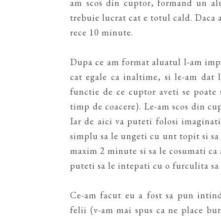
am scos din cuptor, formand un alua
trebuie lucrat cat e totul cald. Daca a
rece 10 minute.
Dupa ce am format aluatul l-am impar
cat egale ca inaltime, si le-am dat
functie de ce cuptor aveti se poate
timp de coacere). Le-am scos din cup
Iar de aici va puteti folosi imaginati
simplu sa le ungeti cu unt topit si sa 
maxim 2 minute si sa le cosumati ca a
puteti sa le intepati cu o furculita sa
Ce-am facut eu a fost sa pun intind
felii (v-am mai spus ca ne place bu