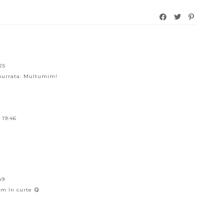
25
u burrata. Multumim!
 19:46
49
m în curte 😋