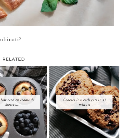
mbinati?
RELATED
 low carb cu aroma de
Cookies low carb gata in 15
cheesec...
minute