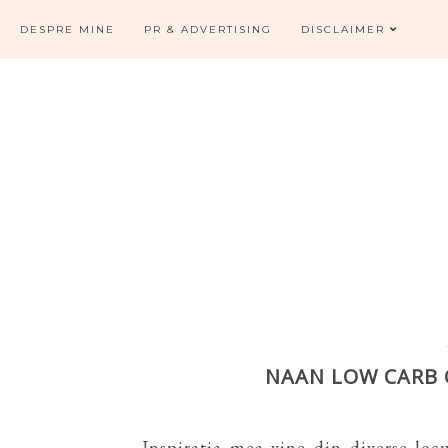
DESPRE MINE
PR & ADVERTISING
DISCLAIMER
NAAN LOW CARB 
Inspiratia mea vine din diverse loc