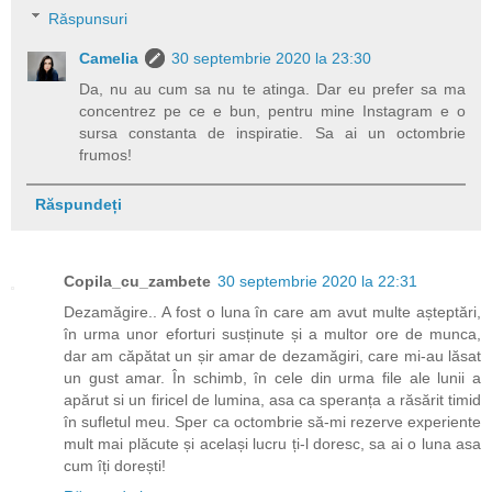
Răspunsuri
Camelia
30 septembrie 2020 la 23:30
Da, nu au cum sa nu te atinga. Dar eu prefer sa ma
concentrez pe ce e bun, pentru mine Instagram e o
sursa constanta de inspiratie. Sa ai un octombrie
frumos!
Răspundeți
Copila_cu_zambete
30 septembrie 2020 la 22:31
Dezamăgire.. A fost o luna în care am avut multe așteptări,
în urma unor eforturi susținute și a multor ore de munca,
dar am căpătat un șir amar de dezamăgiri, care mi-au lăsat
un gust amar. În schimb, în cele din urma file ale lunii a
apărut si un firicel de lumina, asa ca speranța a răsărit timid
în sufletul meu. Sper ca octombrie să-mi rezerve experiente
mult mai plăcute și același lucru ți-l doresc, sa ai o luna asa
cum îți dorești!