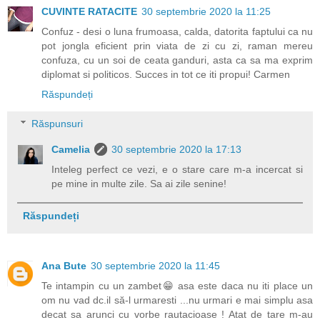
CUVINTE RATACITE
30 septembrie 2020 la 11:25
Confuz - desi o luna frumoasa, calda, datorita faptului ca nu
pot jongla eficient prin viata de zi cu zi, raman mereu
confuza, cu un soi de ceata ganduri, asta ca sa ma exprim
diplomat si politicos. Succes in tot ce iti propui! Carmen
Răspundeți
Răspunsuri
Camelia
30 septembrie 2020 la 17:13
Inteleg perfect ce vezi, e o stare care m-a incercat si
pe mine in multe zile. Sa ai zile senine!
Răspundeți
Ana Bute
30 septembrie 2020 la 11:45
Te intampin cu un zambet😁 asa este daca nu iti place un
om nu vad dc.il să-l urmaresti ...nu urmari e mai simplu asa
decat sa arunci cu vorbe rautacioase ! Atat de tare m-au