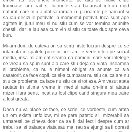
frumoase am trait si lucrurile s-au balansat intr-un mod
natural, care m-a ajutat sa raman cu picioarele pe pamant si
sa iau deciziile potrivite la momentul potrivit. Inca sunt ape
agitate in jurul meu si nu stiu cum se vor termina anumite
chestii, dar le iau asa cum vin si stiu ca toate duc spre ceva
bun.
Mi-am dorit de cateva ori sa scriu niste lucruri despre ce se
intampla in spatele pozelor pe care le vedem toti pe social
media, insa mi-am dat seama ca oamenii care vor intelege
ce vreau sa spun sunt aia care stiu deja ca viata inseamna
si probleme, ca nu e nimeni obligat sa anunte ca s-a
casatorit, ca face copii, ca si-a cumparat nu stiu ce, ca are nu
stiu ce problema, ca face nu stiu ce si tot asa. Am vazut atata
rautate in ultima vreme in mediul asta on-line si atatea
mizerii fara sens, incat au fost clipe cand singura mea traire
a fost greata.
Daca nu va place ce face, ce scrie, ce vorbeste, cum arata
un om exista unfollow, mi se pare patetic si mizerabil sa
urmaresti pe cineva doar ca sa ii dai lectii despre cum ar
trebui sa isi traiasca viata sau mai rau sa ajungi sa ii doresti