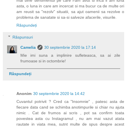
mai bine sentimentul pe care l-am avut si inca il am luna
asta, o luna in care am incercat si ma bucur ca de multe ori
am reusit sa "rezolv" situatii, sa ajut oamenii sa rezolve o
problema de sanatate si sa-si salveze afacerile, visurile.
Răspundeți
Răspunsuri
Camelia
30 septembrie 2020 la 17:14
Mie imi suna a implinire sufleteasca, sa ai zile
frumoase si in octombrie!
Răspundeți
Anonim
30 septembrie 2020 la 14:42
Cuvantul potrivit ? Cred ca "Insomnie" , patesc asta de
fiecare data cand se schimba anotimpurile si chiar nu ajuta
nimic . Cat de frumos ai scris , pot sa confirm toata
povestea asta cu Instagramul , nu am mai vazut atata
rautate in viata mea, sutnt multe de spus despre acest