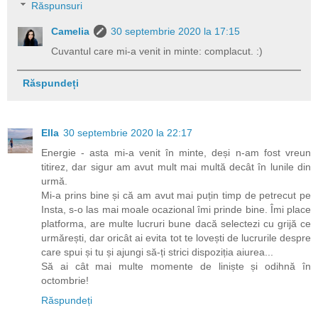
Răspunsuri
Camelia
30 septembrie 2020 la 17:15
Cuvantul care mi-a venit in minte: complacut. :)
Răspundeți
Ella
30 septembrie 2020 la 22:17
Energie - asta mi-a venit în minte, deși n-am fost vreun
titirez, dar sigur am avut mult mai multă decât în lunile din
urmă.
Mi-a prins bine și că am avut mai puțin timp de petrecut pe
Insta, s-o las mai moale ocazional îmi prinde bine. Îmi place
platforma, are multe lucruri bune dacă selectezi cu grijă ce
urmărești, dar oricât ai evita tot te lovești de lucrurile despre
care spui și tu și ajungi să-ți strici dispoziția aiurea...
Să ai cât mai multe momente de liniște și odihnă în
octombrie!
Răspundeți