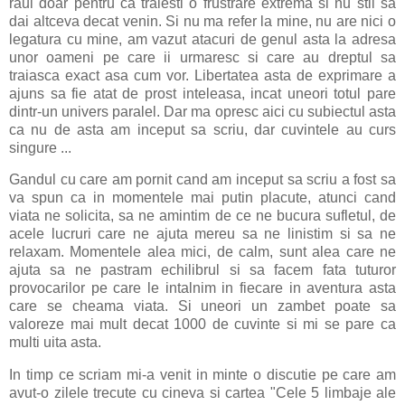
raul doar pentru ca traiesti o frustrare extrema si nu stii sa
dai altceva decat venin. Si nu ma refer la mine, nu are nici o
legatura cu mine, am vazut atacuri de genul asta la adresa
unor oameni pe care ii urmaresc si care au dreptul sa
traiasca exact asa cum vor. Libertatea asta de exprimare a
ajuns sa fie atat de prost inteleasa, incat uneori totul pare
dintr-un univers paralel. Dar ma opresc aici cu subiectul asta
ca nu de asta am inceput sa scriu, dar cuvintele au curs
singure ...
Gandul cu care am pornit cand am inceput sa scriu a fost sa
va spun ca in momentele mai putin placute, atunci cand
viata ne solicita, sa ne amintim de ce ne bucura sufletul, de
acele lucruri care ne ajuta mereu sa ne linistim si sa ne
relaxam. Momentele alea mici, de calm, sunt alea care ne
ajuta sa ne pastram echilibrul si sa facem fata tuturor
provocarilor pe care le intalnim in fiecare in aventura asta
care se cheama viata. Si uneori un zambet poate sa
valoreze mai mult decat 1000 de cuvinte si mi se pare ca
multi uita asta.
In timp ce scriam mi-a venit in minte o discutie pe care am
avut-o zilele trecute cu cineva si cartea "Cele 5 limbaje ale