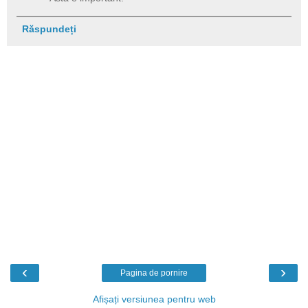
Răspundeți
‹
›
Pagina de pornire
Afișați versiunea pentru web