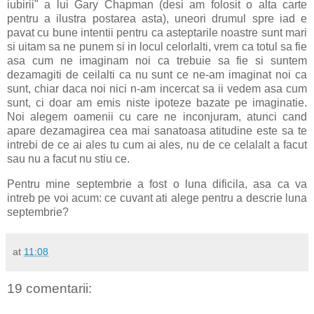
iubirii" a lui Gary Chapman (desi am folosit o alta carte
pentru a ilustra postarea asta), uneori drumul spre iad e
pavat cu bune intentii pentru ca asteptarile noastre sunt mari
si uitam sa ne punem si in locul celorlalti, vrem ca totul sa fie
asa cum ne imaginam noi ca trebuie sa fie si suntem
dezamagiti de ceilalti ca nu sunt ce ne-am imaginat noi ca
sunt, chiar daca noi nici n-am incercat sa ii vedem asa cum
sunt, ci doar am emis niste ipoteze bazate pe imaginatie.
Noi alegem oamenii cu care ne inconjuram, atunci cand
apare dezamagirea cea mai sanatoasa atitudine este sa te
intrebi de ce ai ales tu cum ai ales, nu de ce celalalt a facut
sau nu a facut nu stiu ce.
Pentru mine septembrie a fost o luna dificila, asa ca va
intreb pe voi acum: ce cuvant ati alege pentru a descrie luna
septembrie?
at
11:08
19 comentarii: