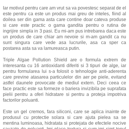
Iar motivul pentru care am vrut sa va povestesc separat de el
este pentru ca este un produs mai greu de inteles, fiind al
doilea ser din gama asta care contine doar cateva produse
si care este practic o gama gandita pentru o rutina de
ingrijire simpla in 3 pasi. Eu mi-am pus intrebarea daca este
un produs de care chiar am nevoie si m-am gandit ca nu
sunt singura care vede asa lucrurile, asa ca sper ca
postarea asta sa va lamureasca putin.
Triple Algae Pollution Shield are o formula extrem de
interesanta cu 16 antioxidanti diferiti si 3 tipuri de alge, iar
pentru formularea lui s-a folosit o tehnologie anti-aderenta
care previne atasarea particulelor din aer pe piele, evitand
astfel daunele provocate de mediul extern. Deci ceea ce
face practic este sa formeze o bariera invizibila pe suprafata
pielii pentru a oferi hidratare si pentru a proteja impotriva
factorilor poluanti.
Este un gel cremos, fara siliconi, care se aplica inainte de
produsul cu protectie solara si care ajuta pielea sa se
mentina luminoasa, hidratata si protejata de efectele nocive
cauzate de poluanti. Imi place textura si cum imi simt tenul