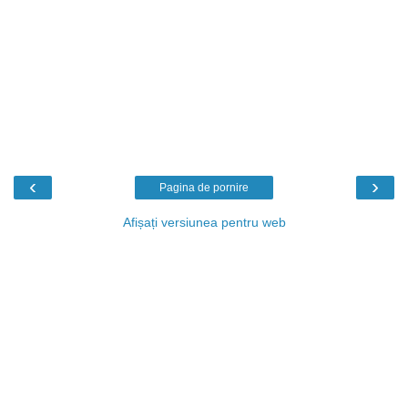
‹
›
Pagina de pornire
Afișați versiunea pentru web