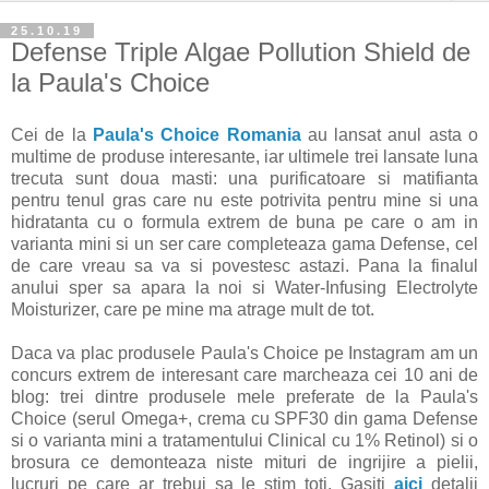
25.10.19
Defense Triple Algae Pollution Shield de
la Paula's Choice
Cei de la
Paula's Choice Romania
au lansat anul asta o
multime de produse interesante, iar ultimele trei lansate luna
trecuta sunt doua masti: una purificatoare si matifianta
pentru tenul gras care nu este potrivita pentru mine si una
hidratanta cu o formula extrem de buna pe care o am in
varianta mini si un ser care completeaza gama Defense, cel
de care vreau sa va si povestesc astazi. Pana la finalul
anului sper sa apara la noi si Water-Infusing Electrolyte
Moisturizer, care pe mine ma atrage mult de tot.
Daca va plac produsele Paula's Choice pe Instagram am un
concurs extrem de interesant care marcheaza cei 10 ani de
blog: trei dintre produsele mele preferate de la Paula's
Choice (serul Omega+, crema cu SPF30 din gama Defense
si o varianta mini a tratamentului Clinical cu 1% Retinol) si o
brosura ce demonteaza niste mituri de ingrijire a pielii,
lucruri pe care ar trebui sa le stim toti. Gasiti
aici
detalii