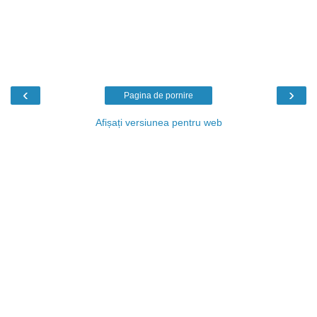
‹
›
Pagina de pornire
Afișați versiunea pentru web