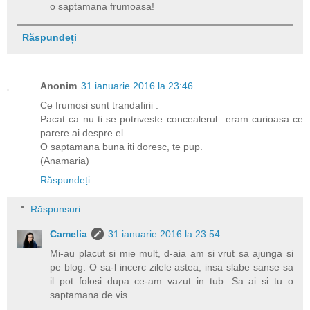
o saptamana frumoasa!
Răspundeți
Anonim
31 ianuarie 2016 la 23:46
Ce frumosi sunt trandafirii .
Pacat ca nu ti se potriveste concealerul...eram curioasa ce
parere ai despre el .
O saptamana buna iti doresc, te pup.
(Anamaria)
Răspundeți
Răspunsuri
Camelia
31 ianuarie 2016 la 23:54
Mi-au placut si mie mult, d-aia am si vrut sa ajunga si
pe blog. O sa-l incerc zilele astea, insa slabe sanse sa
il pot folosi dupa ce-am vazut in tub. Sa ai si tu o
saptamana de vis.