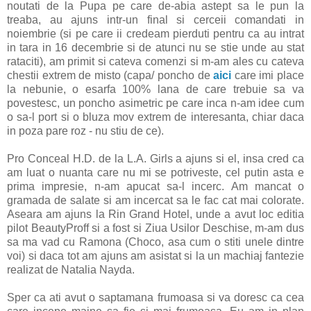
noutati de la Pupa pe care de-abia astept sa le pun la
treaba, au ajuns intr-un final si cerceii comandati in
noiembrie (si pe care ii credeam pierduti pentru ca au intrat
in tara in 16 decembrie si de atunci nu se stie unde au stat
rataciti), am primit si cateva comenzi si m-am ales cu cateva
chestii extrem de misto (capa/ poncho de
aici
care imi place
la nebunie, o esarfa 100% lana de care trebuie sa va
povestesc, un poncho asimetric pe care inca n-am idee cum
o sa-l port si o bluza mov extrem de interesanta, chiar daca
in poza pare roz - nu stiu de ce).
Pro Conceal H.D. de la L.A. Girls a ajuns si el, insa cred ca
am luat o nuanta care nu mi se potriveste, cel putin asta e
prima impresie, n-am apucat sa-l incerc. Am mancat o
gramada de salate si am incercat sa le fac cat mai colorate.
Aseara am ajuns la Rin Grand Hotel, unde a avut loc editia
pilot BeautyProff si a fost si Ziua Usilor Deschise, m-am dus
sa ma vad cu Ramona (Choco, asa cum o stiti unele dintre
voi) si daca tot am ajuns am asistat si la un machiaj fantezie
realizat de Natalia Nayda.
Sper ca ati avut o saptamana frumoasa si va doresc ca cea