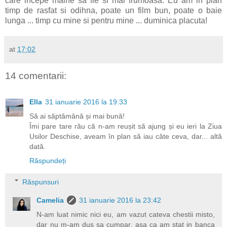
care incepe maine sa fie si mai frumoasa. Eu am in plan
timp de rasfat si odihna, poate un film bun, poate o baie
lunga ... timp cu mine si pentru mine ... duminica placuta!
at
17:02
14 comentarii:
Ella
31 ianuarie 2016 la 19:33
Să ai săptămână și mai bună!
Îmi pare tare rău că n-am reușit să ajung și eu ieri la Ziua
Usilor Deschise, aveam în plan să iau câte ceva, dar... altă
dată.
Răspundeți
Răspunsuri
Camelia
31 ianuarie 2016 la 23:42
N-am luat nimic nici eu, am vazut cateva chestii misto,
dar nu m-am dus sa cumpar, asa ca am stat in banca