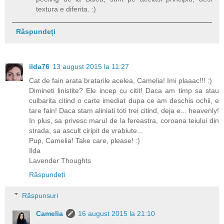
textura e diferita. :)
Răspundeți
ilda76
13 august 2015 la 11:27
Cat de fain arata bratarile acelea, Camelia! Imi plaaac!!! :)
Dimineti linistite? Ele incep cu citit! Daca am timp sa stau
cuibarita citind o carte imediat dupa ce am deschis ochii, e
tare fain! Daca stam aliniati toti trei citind, deja e... heavenly!
In plus, sa privesc marul de la fereastra, coroana teiului din
strada, sa ascult ciripit de vrabiute...
Pup, Camelia! Take care, please! :)
Ilda
Lavender Thoughts
Răspundeți
Răspunsuri
Camelia
16 august 2015 la 21:10