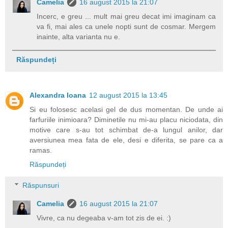
Camelia
16 august 2015 la 21:07
Incerc, e greu ... mult mai greu decat imi imaginam ca
va fi, mai ales ca unele nopti sunt de cosmar. Mergem
inainte, alta varianta nu e.
Răspundeți
Alexandra Ioana
12 august 2015 la 13:45
Si eu folosesc acelasi gel de dus momentan. De unde ai
farfuriile inimioara? Diminetile nu mi-au placu niciodata, din
motive care s-au tot schimbat de-a lungul anilor, dar
aversiunea mea fata de ele, desi e diferita, se pare ca a
ramas.
Răspundeți
Răspunsuri
Camelia
16 august 2015 la 21:07
Vivre, ca nu degeaba v-am tot zis de ei. :)