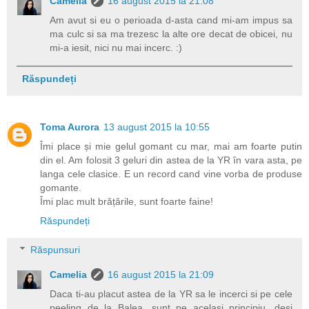
Camelia
16 august 2015 la 21:08
Am avut si eu o perioada d-asta cand mi-am impus sa
ma culc si sa ma trezesc la alte ore decat de obicei, nu
mi-a iesit, nici nu mai incerc. :)
Răspundeți
Toma Aurora
13 august 2015 la 10:55
Îmi place și mie gelul gomant cu mar, mai am foarte putin
din el. Am folosit 3 geluri din astea de la YR în vara asta, pe
langa cele clasice. E un record cand vine vorba de produse
gomante.
Îmi plac mult brățările, sunt foarte faine!
Răspundeți
Răspunsuri
Camelia
16 august 2015 la 21:09
Daca ti-au placut astea de la YR sa le incerci si pe cele
peeling de la Balea, sunt pe acelasi principiu, desi