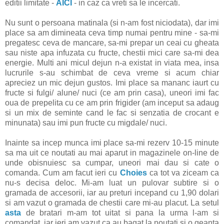
editii limitate -
AICI
- in caz ca vreti sa le incercati.
Nu sunt o persoana matinala (si n-am fost niciodata), dar imi
place sa am dimineata ceva timp numai pentru mine - sa-mi
pregatesc ceva de mancare, sa-mi prepar un ceai cu gheata
sau niste apa infuzata cu fructe, chestii mici care sa-mi dea
energie. Multi ani micul dejun n-a existat in viata mea, insa
lucrurile s-au schimbat de ceva vreme si acum chiar
apreciez un mic dejun gustos. Imi place sa mananc iaurt cu
fructe si fulgi/ alune/ nuci (ce am prin casa), uneori imi fac
oua de prepelita cu ce am prin frigider (am inceput sa adaug
si un mix de seminte cand le fac si senzatia de crocant e
minunata) sau imi pun fructe cu migdale/ nuci.
Inainte sa incep munca imi place sa-mi rezerv 10-15 minute
sa ma uit ce noutati au mai aparut in magazinele on-line de
unde obisnuiesc sa cumpar, uneori mai dau si cate o
comanda. Cum am facut ieri cu
Choies
ca tot va ziceam ca
nu-s decisa deloc. Mi-am luat un pulovar subtire si o
gramada de accesorii, iar au preturi incepand cu 1,90 dolari
si am vazut o gramada de chestii care mi-au placut. La setul
asta
de bratari m-am tot uitat si pana la urma l-am si
comandat, iar ieri am vazut ca au bagat la noutati si o geanta