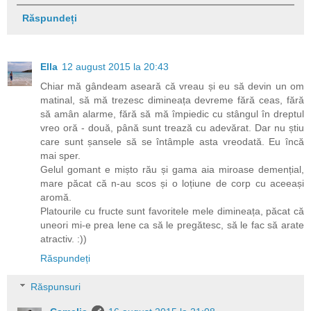
Răspundeți
Ella
12 august 2015 la 20:43
Chiar mă gândeam aseară că vreau și eu să devin un om
matinal, să mă trezesc dimineața devreme fără ceas, fără
să amân alarme, fără să mă împiedic cu stângul în dreptul
vreo oră - două, până sunt trează cu adevărat. Dar nu știu
care sunt șansele să se întâmple asta vreodată. Eu încă
mai sper.
Gelul gomant e mișto rău și gama aia miroase demențial,
mare păcat că n-au scos și o loțiune de corp cu aceeași
aromă.
Platourile cu fructe sunt favoritele mele dimineața, păcat că
uneori mi-e prea lene ca să le pregătesc, să le fac să arate
atractiv. :))
Răspundeți
Răspunsuri