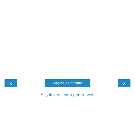
‹
›
Pagina de pornire
Afișați versiunea pentru web