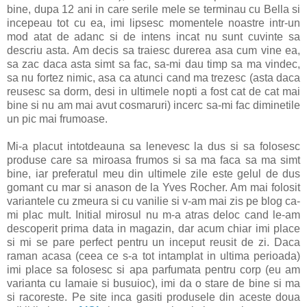
bine, dupa 12 ani in care serile mele se terminau cu Bella si
incepeau tot cu ea, imi lipsesc momentele noastre intr-un
mod atat de adanc si de intens incat nu sunt cuvinte sa
descriu asta. Am decis sa traiesc durerea asa cum vine ea,
sa zac daca asta simt sa fac, sa-mi dau timp sa ma vindec,
sa nu fortez nimic, asa ca atunci cand ma trezesc (asta daca
reusesc sa dorm, desi in ultimele nopti a fost cat de cat mai
bine si nu am mai avut cosmaruri) incerc sa-mi fac diminetile
un pic mai frumoase.
Mi-a placut intotdeauna sa lenevesc la dus si sa folosesc
produse care sa miroasa frumos si sa ma faca sa ma simt
bine, iar preferatul meu din ultimele zile este gelul de dus
gomant cu mar si anason de la Yves Rocher. Am mai folosit
variantele cu zmeura si cu vanilie si v-am mai zis pe blog ca-
mi plac mult. Initial mirosul nu m-a atras deloc cand le-am
descoperit prima data in magazin, dar acum chiar imi place
si mi se pare perfect pentru un inceput reusit de zi. Daca
raman acasa (ceea ce s-a tot intamplat in ultima perioada)
imi place sa folosesc si apa parfumata pentru corp (eu am
varianta cu lamaie si busuioc), imi da o stare de bine si ma
si racoreste. Pe site inca gasiti produsele din aceste doua