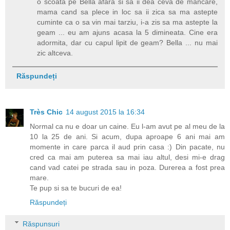
o scoata pe Bella afara si sa ii dea ceva de mancare,
mama cand sa plece in loc sa ii zica sa ma astepte
cuminte ca o sa vin mai tarziu, i-a zis sa ma astepte la
geam ... eu am ajuns acasa la 5 dimineata. Cine era
adormita, dar cu capul lipit de geam? Bella ... nu mai
zic altceva.
Răspundeți
Très Chic
14 august 2015 la 16:34
Normal ca nu e doar un caine. Eu l-am avut pe al meu de la
10 la 25 de ani. Si acum, dupa aproape 6 ani mai am
momente in care parca il aud prin casa :) Din pacate, nu
cred ca mai am puterea sa mai iau altul, desi mi-e drag
cand vad catei pe strada sau in poza. Durerea a fost prea
mare.
Te pup si sa te bucuri de ea!
Răspundeți
Răspunsuri