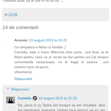
Trebuie doar sa te uiti in ochii lor ....
at
13:56
24 de comentarii:
Anonim
13 august 2015 la 15:22
Ce simpatica e Alma cu fundita :)
Camelia, este o mare diferenta intre poze....pot doar sa te
felicit pentru ceea ce ai reusit sa faci pentru ea.Cat despre
comentariile rautacioase, nu le baga in seama ...unii
oameni sunt rai punct.
(Anamaria)
Răspundeți
Răspunsuri
Camelia
16 august 2015 la 21:20
Da, pana si cu Tasha am inceput sa am rezultate, desi
imi pierdusem speranta. Iubirea face minuni, iar eu am