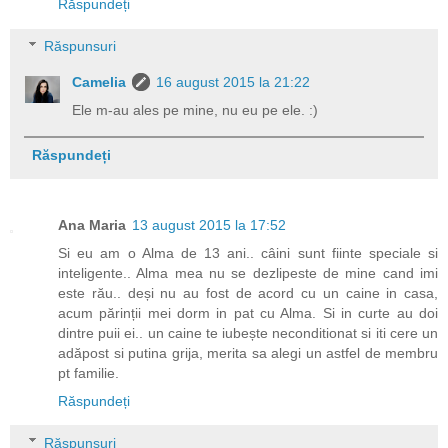
Răspundeți
Răspunsuri
Camelia
16 august 2015 la 21:22
Ele m-au ales pe mine, nu eu pe ele. :)
Răspundeți
Ana Maria
13 august 2015 la 17:52
Si eu am o Alma de 13 ani.. câini sunt fiinte speciale si
inteligente.. Alma mea nu se dezlipeste de mine cand imi
este rău.. deși nu au fost de acord cu un caine in casa,
acum părinții mei dorm in pat cu Alma. Si in curte au doi
dintre puii ei.. un caine te iubește neconditionat si iti cere un
adăpost si putina grija, merita sa alegi un astfel de membru
pt familie.
Răspundeți
Răspunsuri