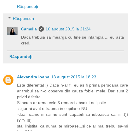
Răspundeți
Răspunsuri
Camelia
16 august 2015 la 21:24
Daca trebuia sa mearga cu tine se intampla ... eu asta
cred.
Răspundeți
Alexandra Ioana
13 august 2015 la 18:23
Este diferenta! :) Daca n-ar fi, eu as fi prima persoana care
ar trebui sa n-o observe din cauza fobiei mele. Dar sunt 2
priviri diferite...
Si acum ar urma cele 3 remarci absolut nelipsite:
-sigur ai avut o trauma in copilarie-NU
-doar oamenii rai nu sunt capabili sa iubeasca cainii :)))
(???!!!!)
stai linistita, ca numai te miroase...si ce ar mai trebui sa-mi