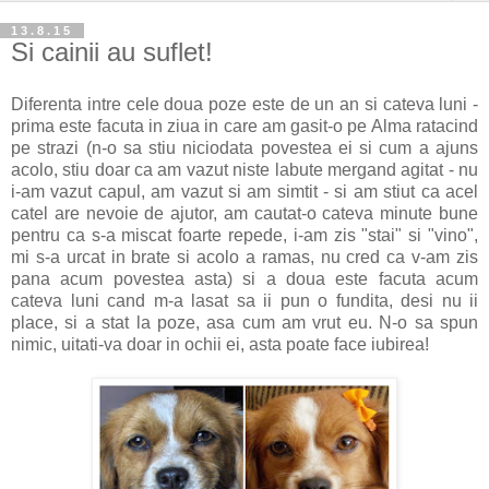
13.8.15
Si cainii au suflet!
Diferenta intre cele doua poze este de un an si cateva luni -
prima este facuta in ziua in care am gasit-o pe Alma ratacind
pe strazi (n-o sa stiu niciodata povestea ei si cum a ajuns
acolo, stiu doar ca am vazut niste labute mergand agitat - nu
i-am vazut capul, am vazut si am simtit - si am stiut ca acel
catel are nevoie de ajutor, am cautat-o cateva minute bune
pentru ca s-a miscat foarte repede, i-am zis "stai" si "vino",
mi s-a urcat in brate si acolo a ramas, nu cred ca v-am zis
pana acum povestea asta) si a doua este facuta acum
cateva luni cand m-a lasat sa ii pun o fundita, desi nu ii
place, si a stat la poze, asa cum am vrut eu. N-o sa spun
nimic, uitati-va doar in ochii ei, asta poate face iubirea!