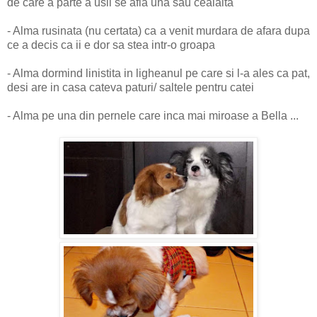
de care a parte a usii se afla una sau cealalta
- Alma rusinata (nu certata) ca a venit murdara de afara dupa
ce a decis ca ii e dor sa stea intr-o groapa
- Alma dormind linistita in ligheanul pe care si l-a ales ca pat,
desi are in casa cateva paturi/ saltele pentru catei
- Alma pe una din pernele care inca mai miroase a Bella ...