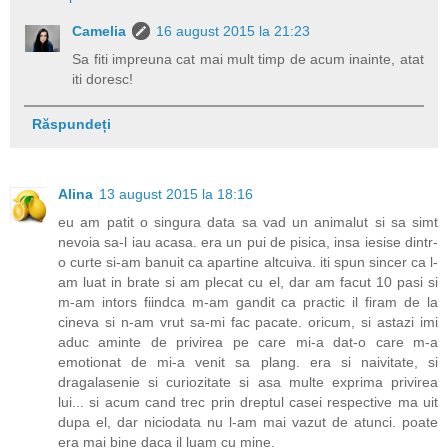
Camelia
16 august 2015 la 21:23
Sa fiti impreuna cat mai mult timp de acum inainte, atat
iti doresc!
Răspundeți
Alina
13 august 2015 la 18:16
eu am patit o singura data sa vad un animalut si sa simt
nevoia sa-l iau acasa. era un pui de pisica, insa iesise dintr-
o curte si-am banuit ca apartine altcuiva. iti spun sincer ca l-
am luat in brate si am plecat cu el, dar am facut 10 pasi si
m-am intors fiindca m-am gandit ca practic il firam de la
cineva si n-am vrut sa-mi fac pacate. oricum, si astazi imi
aduc aminte de privirea pe care mi-a dat-o care m-a
emotionat de mi-a venit sa plang. era si naivitate, si
dragalasenie si curiozitate si asa multe exprima privirea
lui... si acum cand trec prin dreptul casei respective ma uit
dupa el, dar niciodata nu l-am mai vazut de atunci. poate
era mai bine daca il luam cu mine.