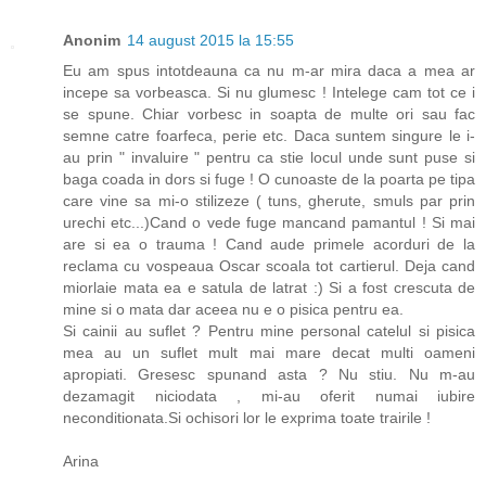
Anonim
14 august 2015 la 15:55
Eu am spus intotdeauna ca nu m-ar mira daca a mea ar
incepe sa vorbeasca. Si nu glumesc ! Intelege cam tot ce i
se spune. Chiar vorbesc in soapta de multe ori sau fac
semne catre foarfeca, perie etc. Daca suntem singure le i-
au prin " invaluire " pentru ca stie locul unde sunt puse si
baga coada in dors si fuge ! O cunoaste de la poarta pe tipa
care vine sa mi-o stilizeze ( tuns, gherute, smuls par prin
urechi etc...)Cand o vede fuge mancand pamantul ! Si mai
are si ea o trauma ! Cand aude primele acorduri de la
reclama cu vospeaua Oscar scoala tot cartierul. Deja cand
miorlaie mata ea e satula de latrat :) Si a fost crescuta de
mine si o mata dar aceea nu e o pisica pentru ea.
Si cainii au suflet ? Pentru mine personal catelul si pisica
mea au un suflet mult mai mare decat multi oameni
apropiati. Gresesc spunand asta ? Nu stiu. Nu m-au
dezamagit niciodata , mi-au oferit numai iubire
neconditionata.Si ochisori lor le exprima toate trairile !
Arina