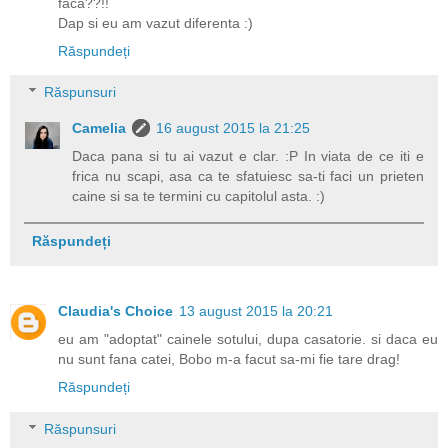
faca??!!
Dap si eu am vazut diferenta :)
Răspundeți
Răspunsuri
Camelia
16 august 2015 la 21:25
Daca pana si tu ai vazut e clar. :P In viata de ce iti e
frica nu scapi, asa ca te sfatuiesc sa-ti faci un prieten
caine si sa te termini cu capitolul asta. :)
Răspundeți
Claudia's Choice
13 august 2015 la 20:21
eu am "adoptat" cainele sotului, dupa casatorie. si daca eu
nu sunt fana catei, Bobo m-a facut sa-mi fie tare drag!
Răspundeți
Răspunsuri