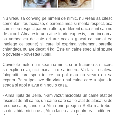
Nu vreau sa conving pe nimeni de nimic, nu vreau sa citesc
comentarii rautacioase, e parerea mea si merita respect, asa
cum si eu respect parerea altora, indiferent daca sunt sau nu
de acord. Alma este un caine foarte expresiv, care incearca
sa vorbeasca de cate ori are ocazia (pacat ca numai ea
intelege ce spune) si care isi exprima vehement parerile
chiar daca nu are decat 4 kg. Este un caine special si spune
o poveste - povestea iubirii.
Cuvintele mele nu inseamna nimic si ar fi aiurea sa incerc
sa explic ceva, nici macar n-o sa incerc. Va las cu cateva
fotografii care spun tot ce nu pot (sau nu vreau) eu sa
exprim. Patru ipostaze din viata unui caine care a ajuns in
strada si apoi a avut din nou o casa.
- Alma lipita de Bella, n-am vazut niciodata un caine atat de
fascinat de alt caine, un caine care sa fie atat de atasat si de
recunoscator, cand era Alma prin preajma Bella n-a trebuit
sa deschida nici o usa, Alma facea asta pentru ea, indiferent