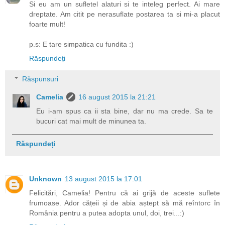
Si eu am un sufletel alaturi si te inteleg perfect. Ai mare
dreptate. Am citit pe nerasuflate postarea ta si mi-a placut
foarte mult!
p.s: E tare simpatica cu fundita :)
Răspundeți
Răspunsuri
Camelia
16 august 2015 la 21:21
Eu i-am spus ca ii sta bine, dar nu ma crede. Sa te
bucuri cat mai mult de minunea ta.
Răspundeți
Unknown
13 august 2015 la 17:01
Felicitări, Camelia! Pentru că ai grijă de aceste suflete
frumoase. Ador cățeii și de abia aștept să mă reîntorc în
România pentru a putea adopta unul, doi, trei...:)