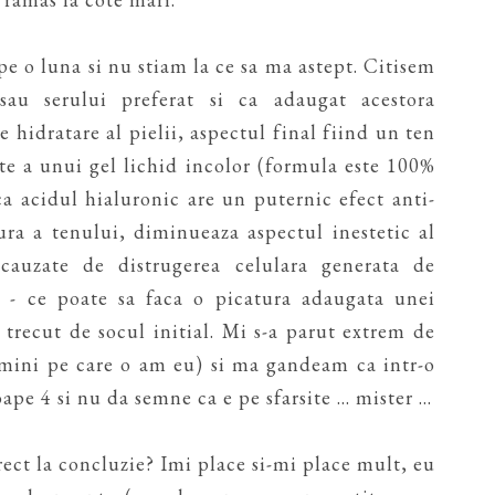
e o luna si nu stiam la ce sa ma astept. Citisem
sau serului preferat si ca adaugat acestora
 hidratare al pielii, aspectul final fiind un ten
te a unui gel lichid incolor (formula este 100%
ca acidul hialuronic are un puternic efect anti-
ra a tenului, diminueaza aspectul inestetic al
 cauzate de distrugerea celulara generata de
ii - ce poate sa faca o picatura adaugata unei
trecut de socul initial. Mi s-a parut extrem de
 mini pe care o am eu) si ma gandeam ca intr-o
e 4 si nu da semne ca e pe sfarsite ... mister ...
irect la concluzie? Imi place si-mi place mult, eu