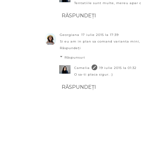
Tentatiile sunt multe, mereu apar che
RĂSPUNDEȚI
Georgiana
17 iulie 2015 la 17:39
Si eu am in plan sa comand varianta mini, 
Răspundeți
Răspunsuri
Camelia
19 iulie 2015 la 01:32
O sa-ti placa sigur. :)
RĂSPUNDEȚI