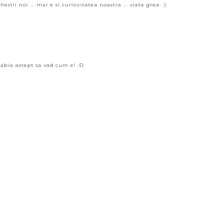
stii noi ... mai e si curiozitatea noastra ... viata grea. :)
abia astept sa vad cum e! :D