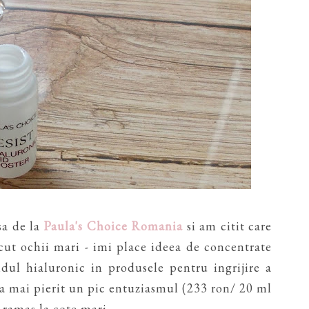
sa de la
Paula's Choice Romania
si am citit care
cut ochii mari - imi place ideea de concentrate
idul hialuronic in produsele pentru ingrijire a
a mai pierit un pic entuziasmul (233 ron/ 20 ml
a ramas la cote mari.