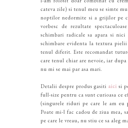
l-am folosit doar combinat cu cre
cateva zile) si tenul meu se simte m
noptilor nedormite si a grijilor pe 
vorbesc de rezultate spectaculoa
schimbari radicale sa apara si nic
schimbare evidenta la textura pielii
tenul diferit. Este recomandat tutur
care tenul chiar are nevoie, iar dupa 
nu mi se mai par asa mari.
Detalii despre produs gasiti
aici
si p
full-size pentru ca sunt curioasa ce e
(singurele riduri pe care le am eu
Poate mi-l fac cadou de ziua mea, sa
pe care le vreau, nu stiu ce sa aleg ma