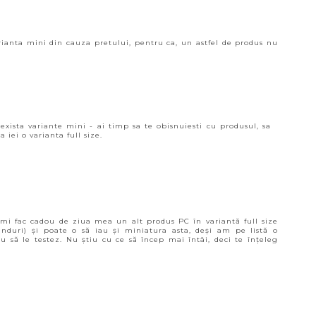
arianta mini din cauza pretului, pentru ca, un astfel de produs nu
exista variante mini - ai timp sa te obisnuiesti cu produsul, sa
a iei o varianta full size.
-mi fac cadou de ziua mea un alt produs PC în variantă full size
anduri) și poate o să iau și miniatura asta, deși am pe listă o
 să le testez. Nu știu cu ce să încep mai întâi, deci te înțeleg