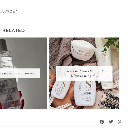
nteaza?
RELATED
Semi di Lino Diamond
 care nu m-au convins
Illuminating d...