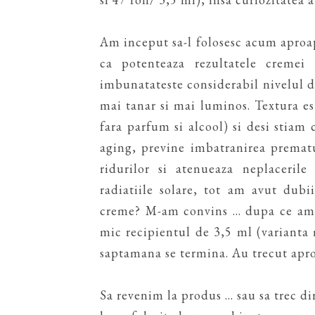
Am inceput sa-l folosesc acum aproap
ca potenteaza rezultatele cremei 
imbunatateste considerabil nivelul de
mai tanar si mai luminos. Textura es
fara parfum si alcool) si desi stiam 
aging, previne imbatranirea prematu
ridurilor si atenueaza neplacerile
radiatiile solare, tot am avut dub
creme? M-am convins ... dupa ce am 
mic recipientul de 3,5 ml (varianta
saptamana se termina. Au trecut aproap
Sa revenim la produs ... sau sa trec d