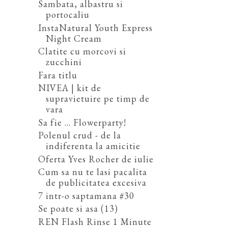
Sambata, albastru si
portocaliu
InstaNatural Youth Express
Night Cream
Clatite cu morcovi si
zucchini
Fara titlu
NIVEA | kit de
supravietuire pe timp de
vara
Sa fie ... Flowerparty!
Polenul crud - de la
indiferenta la amicitie
Oferta Yves Rocher de iulie
Cum sa nu te lasi pacalita
de publicitatea excesiva
7 intr-o saptamana #30
Se poate si asa (13)
REN Flash Rinse 1 Minute