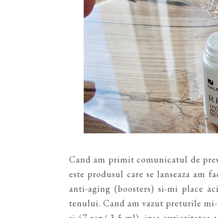
Cand am primit comunicatul de pre
este produsul care se lanseaza am fa
anti-aging (boosters) si-mi place ac
tenului. Cand am vazut preturile mi-
si 47 ron/ 3,5 ml), insa curiozitatea 