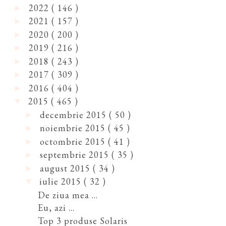
2022
( 146 )
►
2021
( 157 )
►
2020
( 200 )
►
2019
( 216 )
►
2018
( 243 )
►
2017
( 309 )
►
2016
( 404 )
►
2015
( 465 )
▼
decembrie 2015
( 50 )
►
noiembrie 2015
( 45 )
►
octombrie 2015
( 41 )
►
septembrie 2015
( 35 )
►
august 2015
( 34 )
►
iulie 2015
( 32 )
▼
De ziua mea ...
Eu, azi ...
Top 3 produse Solaris