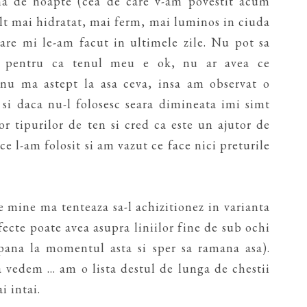
ma de noapte (cea de care v-am povestit acum
ult mai hidratat, mai ferm, mai luminos in ciuda
care mi le-am facut in ultimele zile. Nu pot sa
se pentru ca tenul meu e ok, nu ar avea ce
i nu ma astept la asa ceva, insa am observat o
 si daca nu-l folosesc seara dimineata imi simt
or tipurilor de ten si cred ca este un ajutor de
ce l-am folosit si am vazut ce face nici preturile
e mine ma tenteaza sa-l achizitionez in varianta
fecte poate avea asupra liniilor fine de sub ochi
 pana la momentul asta si sper sa ramana asa).
 vedem ... am o lista destul de lunga de chestii
i intai.