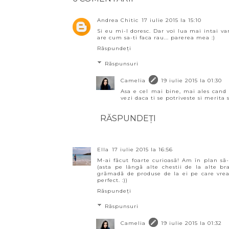
Andrea Chitic
17 iulie 2015 la 15:10
Si eu mi-l doresc. Dar voi lua mai intai v
are cum sa-ti faca rau... parerea mea :)
Răspundeți
Răspunsuri
Camelia
19 iulie 2015 la 01:30
Asa e cel mai bine, mai ales cand 
vezi daca ti se potriveste si merita s
RĂSPUNDEȚI
Ella
17 iulie 2015 la 16:56
M-ai făcut foarte curioasă! Am în plan să
(asta pe lângă alte chestii de la alte br
grămadă de produse de la ei pe care vreau
perfect. :))
Răspundeți
Răspunsuri
Camelia
19 iulie 2015 la 01:32