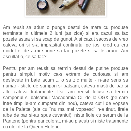
Am reusit sa adun o punga destul de mare cu produse
terminate in ultimele 2 luni (as zice) si era cazul sa fac
pozele astea si sa scap de gunoi. A si cazut sacosa de vreo
cateva ori si s-a imprastiat continutul pe jos, cred ca era
modul ei de a-mi spune sa fac pozele si sa le arunc. Am
ascultat-o, ce sa fac?
Pentru par am reusit sa termin destul de putine produse
pentru simplul motiv ca-s extrem de curioasa si am
desfacute in baie acum ... o sa zic multe - n-are sens sa
numar - sticle de sampon si balsam, cateva masti de par si
alte cateva tratamente. Dar am reusit totusi sa termin
samponul si balsamul Macadamia Oil de la OGX (pe care
intre timp le-am cumparat din nou), cateva cutii de vopsea
de la Palette (aia cu "nu ma mai vopsesc" n-a tinut, firele
albe de par si-au spus cuvantul), niste fiole cu serum de la
Pantene (pentru par colorat, mi-au placut) si niste tratamente
cu ulei de la Queen Helene.