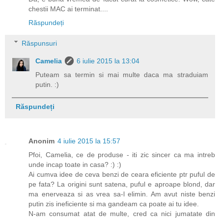
chestii MAC ai terminat....
Răspundeți
Răspunsuri
Camelia
6 iulie 2015 la 13:04
Puteam sa termin si mai multe daca ma straduiam
putin. :)
Răspundeți
Anonim
4 iulie 2015 la 15:57
Pfoi, Camelia, ce de produse - iti zic sincer ca ma intreb
unde incap toate in casa? :) :)
Ai cumva idee de ceva benzi de ceara eficiente ptr puful de
pe fata? La origini sunt satena, puful e aproape blond, dar
ma enerveaza si as vrea sa-l elimin. Am avut niste benzi
putin zis ineficiente si ma gandeam ca poate ai tu idee.
N-am consumat atat de multe, cred ca nici jumatate din