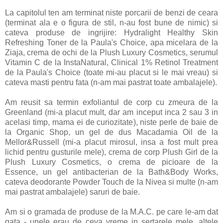
La capitolul ten am terminat niste porcarii de benzi de ceara
(terminat ala e o figura de stil, n-au fost bune de nimic) si
cateva produse de ingrijire: Hydralight Healthy Skin
Refreshing Toner de la Paula's Choice, apa micelara de la
Ziaja, crema de ochi de la Plush Luxury Cosmetics, serumul
Vitamin C de la InstaNatural, Clinical 1% Retinol Treatment
de la Paula's Choice (toate mi-au placut si le mai vreau) si
cateva masti pentru fata (n-am mai pastrat toate ambalajele).
Am reusit sa termin exfoliantul de corp cu zmeura de la
Greenland (mi-a placut mult, dar am inceput inca 2 sau 3 in
acelasi timp, mama ei de curiozitate), niste perle de baie de
la Organic Shop, un gel de dus Macadamia Oil de la
Mellor&Russell (mi-a placut mirosul, insa a fost mult prea
lichid pentru gusturile mele), crema de corp Plush Girl de la
Plush Luxury Cosmetics, o crema de picioare de la
Essence, un gel antibacterian de la Bath&Body Works,
cateva deodorante Powder Touch de la Nivea si multe (n-am
mai pastrat ambalajele) saruri de baie.
Am si o gramada de produse de la M.A.C. pe care le-am dat
gata - unele erau de ceva vreme in sertarele mele, altele