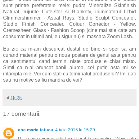
sunt printre preferatele mele: pudra Mineralize Skinfinish
Natural, rujurile Cute-ster si Blankety, iluminatorul lichid
Glimmershimmer - Astral Rays, Studio Sculpt Concealer,
Studio Finish Concealer, Colour Corrector - Yellow,
Cremesheen Glass - Fashion Scoop (cine mai stie cate am
consumat in ultimii ani, eu sigur nu) si mascara Zoom Lash.
Eu zic ca m-am descurcat destul de bine si sper sa am
curand material pentru o noua postare de genul asta pentru
ca sentimentul cand termini niste produse e chiar misto.
Simti ca n-ai aruncat banii aiurea, cel putin asta mi se
intampla mie. Voi cum stati cu terminatul produselor? Imi dati
sau nu motive sa fiu mandra de voi?
at
15:25
17 comentarii:
ana maria tatucu
4 iulie 2015 la 15:29
Da, e buna vremea de facut curat la cosmetice. Wow, cate