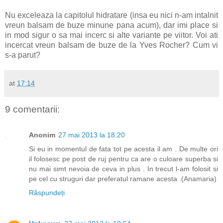
Nu exceleaza la capitolul hidratare (insa eu nici n-am intalnit
vreun balsam de buze minune pana acum), dar imi place si
in mod sigur o sa mai incerc si alte variante pe viitor. Voi ati
incercat vreun balsam de buze de la Yves Rocher? Cum vi
s-a parut?
at
17:14
9 comentarii:
Anonim
27 mai 2013 la 18:20
Si eu in momentul de fata tot pe acesta il am . De multe ori
il folosesc pe post de ruj pentru ca are o culoare superba si
nu mai simt nevoia de ceva in plus . In trecut l-am folosit si
pe cel cu struguri dar preferatul ramane acesta .(Anamaria)
Răspundeți