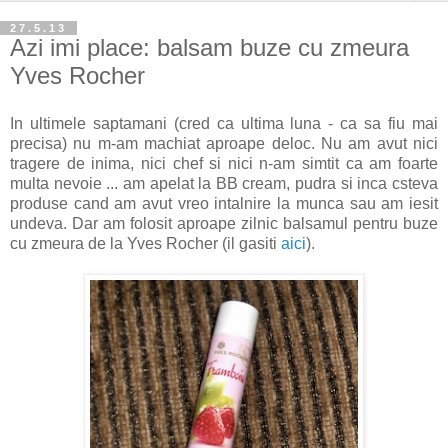
27.5.13
Azi imi place: balsam buze cu zmeura
Yves Rocher
In ultimele saptamani (cred ca ultima luna - ca sa fiu mai
precisa) nu m-am machiat aproape deloc. Nu am avut nici
tragere de inima, nici chef si nici n-am simtit ca am foarte
multa nevoie ... am apelat la BB cream, pudra si inca csteva
produse cand am avut vreo intalnire la munca sau am iesit
undeva. Dar am folosit aproape zilnic balsamul pentru buze
cu zmeura de la Yves Rocher (il gasiti
aici
).