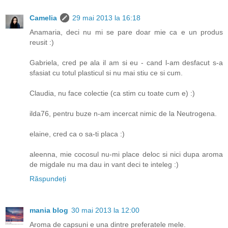
Camelia
29 mai 2013 la 16:18
Anamaria, deci nu mi se pare doar mie ca e un produs
reusit :)
Gabriela, cred pe ala il am si eu - cand l-am desfacut s-a
sfasiat cu totul plasticul si nu mai stiu ce si cum.
Claudia, nu face colectie (ca stim cu toate cum e) :)
ilda76, pentru buze n-am incercat nimic de la Neutrogena.
elaine, cred ca o sa-ti placa :)
aleenna, mie cocosul nu-mi place deloc si nici dupa aroma
de migdale nu ma dau in vant deci te inteleg :)
Răspundeți
mania blog
30 mai 2013 la 12:00
Aroma de capsuni e una dintre preferatele mele.