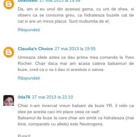
Unknown
27 mai 2013 la 19:54
Da, am si eu unul din aceeasi gama, cu unt de shea. si
observ ca se consuma greu, ca hidrateaza buzele cat de
cat si are un miros placut. Sunt multumita de el.
Răspundeți
Claudia's Choice
27 mai 2013 la 19:55
Urmeaza zilele astea sa dau prima mea comanda la Yves
Rocher. Chair daca mai am acasa cateva balsamuri de
buze, cred ca o sa ii dau si acestuia o sansa.
Răspundeți
ilda76
27 mai 2013 la 22:10
Chiar n-am incercat vreun balsam de buze YR, il retin ca
idee pe acesta caci imi place ceea ce vad!
Balsamul de buze la care chiar am simtit ca hidrateaza (mai
bine, comparativ cu altele) este Neutrogena.
Pupici!