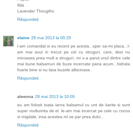
Ilda
Lavender Thougths
Răspundeți
elaine
28 mai 2013 la 00:29
l-am comandat si eu recent pe acesta...sper sa-mi placa...l-
am mai avut in trecut pe cel cu struguri, care, desi nu
miroasea prea mult a struguri, mi s-a parut unul dintre cele
mai bune balsamuri de buze incercate pana acum...hidrata
foarte bine si nu lasa buzele albicioase..
Răspundeți
aleenna
28 mai 2013 la 10:05
eu am folosit toata iarna balsamul cu unt de karite si sunt
super multumita de el. le-am mai incercat pe cele cu cocos
si migdale, insa acestea mi se par prea dulci...
Răspundeți