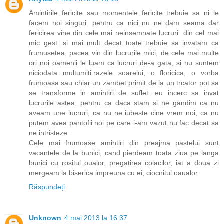
Amintirile fericite sau momentele fericite trebuie sa ni le
facem noi singuri. pentru ca nici nu ne dam seama dar
fericirea vine din cele mai neinsemnate lucruri. din cel mai
mic gest. si mai mult decat toate trebuie sa invatam ca
frumusetea, pacea vin din lucrurile mici, de cele mai multe
ori noi oamenii le luam ca lucruri de-a gata, si nu suntem
niciodata multumiti.razele soarelui, o floricica, o vorba
frumoasa sau chiar un zambet primit de la un trcator pot sa
se transforme in amintiri de suflet. eu incerc sa invat
lucrurile astea, pentru ca daca stam si ne gandim ca nu
aveam une lucruri, ca nu ne iubeste cine vrem noi, ca nu
putem avea pantofii noi pe care i-am vazut nu fac decat sa
ne intristeze.
Cele mai frumoase amintiri din preajma pastelui sunt
vacantele de la bunici, cand pierdeam toata ziua pe langa
bunici cu rositul oualor, pregatirea colacilor, iat a doua zi
mergeam la biserica impreuna cu ei, ciocnitul oaualor.
Răspundeți
Unknown
4 mai 2013 la 16:37