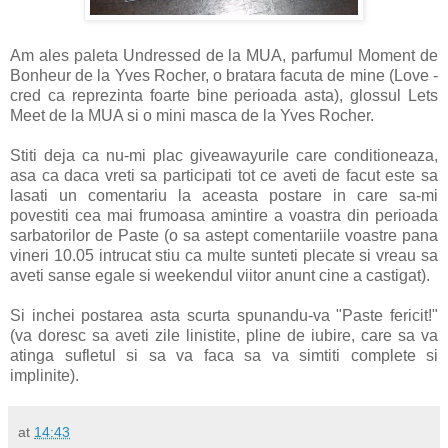
Am ales paleta Undressed de la MUA, parfumul Moment de
Bonheur de la Yves Rocher, o bratara facuta de mine (Love -
cred ca reprezinta foarte bine perioada asta), glossul Lets
Meet de la MUA si o mini masca de la Yves Rocher.
Stiti deja ca nu-mi plac giveawayurile care conditioneaza,
asa ca daca vreti sa participati tot ce aveti de facut este sa
lasati un comentariu la aceasta postare in care sa-mi
povestiti cea mai frumoasa amintire a voastra din perioada
sarbatorilor de Paste (o sa astept comentariile voastre pana
vineri 10.05 intrucat stiu ca multe sunteti plecate si vreau sa
aveti sanse egale si weekendul viitor anunt cine a castigat).
Si inchei postarea asta scurta spunandu-va "Paste fericit!"
(va doresc sa aveti zile linistite, pline de iubire, care sa va
atinga sufletul si sa va faca sa va simtiti complete si
implinite).
at
14:43