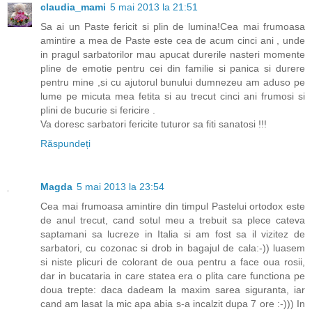
claudia_mami
5 mai 2013 la 21:51
Sa ai un Paste fericit si plin de lumina!Cea mai frumoasa
amintire a mea de Paste este cea de acum cinci ani , unde
in pragul sarbatorilor mau apucat durerile nasteri momente
pline de emotie pentru cei din familie si panica si durere
pentru mine ,si cu ajutorul bunului dumnezeu am aduso pe
lume pe micuta mea fetita si au trecut cinci ani frumosi si
plini de bucurie si fericire .
Va doresc sarbatori fericite tuturor sa fiti sanatosi !!!
Răspundeți
Magda
5 mai 2013 la 23:54
Cea mai frumoasa amintire din timpul Pastelui ortodox este
de anul trecut, cand sotul meu a trebuit sa plece cateva
saptamani sa lucreze in Italia si am fost sa il vizitez de
sarbatori, cu cozonac si drob in bagajul de cala:-)) luasem
si niste plicuri de colorant de oua pentru a face oua rosii,
dar in bucataria in care statea era o plita care functiona pe
doua trepte: daca dadeam la maxim sarea siguranta, iar
cand am lasat la mic apa abia s-a incalzit dupa 7 ore :-))) In