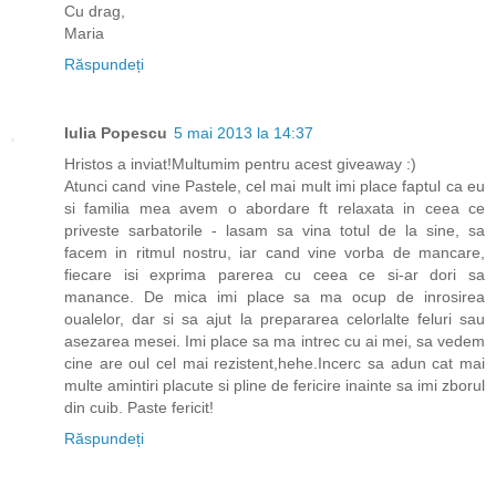
Cu drag,
Maria
Răspundeți
Iulia Popescu
5 mai 2013 la 14:37
Hristos a inviat!Multumim pentru acest giveaway :)
Atunci cand vine Pastele, cel mai mult imi place faptul ca eu
si familia mea avem o abordare ft relaxata in ceea ce
priveste sarbatorile - lasam sa vina totul de la sine, sa
facem in ritmul nostru, iar cand vine vorba de mancare,
fiecare isi exprima parerea cu ceea ce si-ar dori sa
manance. De mica imi place sa ma ocup de inrosirea
oualelor, dar si sa ajut la prepararea celorlalte feluri sau
asezarea mesei. Imi place sa ma intrec cu ai mei, sa vedem
cine are oul cel mai rezistent,hehe.Incerc sa adun cat mai
multe amintiri placute si pline de fericire inainte sa imi zborul
din cuib. Paste fericit!
Răspundeți