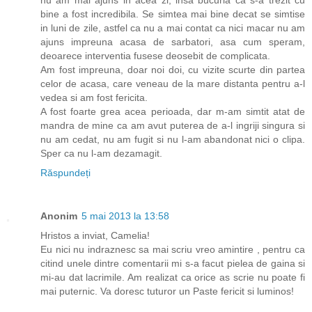
bine a fost incredibila. Se simtea mai bine decat se simtise
in luni de zile, astfel ca nu a mai contat ca nici macar nu am
ajuns impreuna acasa de sarbatori, asa cum speram,
deoarece interventia fusese deosebit de complicata.
Am fost impreuna, doar noi doi, cu vizite scurte din partea
celor de acasa, care veneau de la mare distanta pentru a-l
vedea si am fost fericita.
A fost foarte grea acea perioada, dar m-am simtit atat de
mandra de mine ca am avut puterea de a-l ingriji singura si
nu am cedat, nu am fugit si nu l-am abandonat nici o clipa.
Sper ca nu l-am dezamagit.
Răspundeți
Anonim
5 mai 2013 la 13:58
Hristos a inviat, Camelia!
Eu nici nu indraznesc sa mai scriu vreo amintire , pentru ca
citind unele dintre comentarii mi s-a facut pielea de gaina si
mi-au dat lacrimile. Am realizat ca orice as scrie nu poate fi
mai puternic. Va doresc tuturor un Paste fericit si luminos!