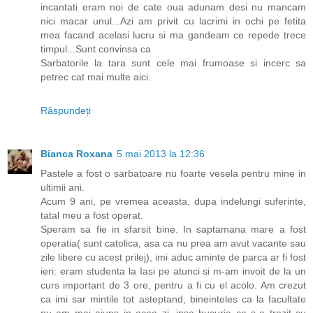
incantati eram noi de cate oua adunam desi nu mancam
nici macar unul...Azi am privit cu lacrimi in ochi pe fetita
mea facand acelasi lucru si ma gandeam ce repede trece
timpul...Sunt convinsa ca
Sarbatorile la tara sunt cele mai frumoase si incerc sa
petrec cat mai multe aici.
Răspundeți
Bianca Roxana
5 mai 2013 la 12:36
Pastele a fost o sarbatoare nu foarte vesela pentru mine in
ultimii ani.
Acum 9 ani, pe vremea aceasta, dupa indelungi suferinte,
tatal meu a fost operat.
Speram sa fie in sfarsit bine. In saptamana mare a fost
operatia( sunt catolica, asa ca nu prea am avut vacante sau
zile libere cu acest prilej), imi aduc aminte de parca ar fi fost
ieri: eram studenta la Iasi pe atunci si m-am invoit de la un
curs important de 3 ore, pentru a fi cu el acolo. Am crezut
ca imi sar mintile tot asteptand, bineinteles ca la facultate
nu am mai ajuns in acea zi, insa bucuria ca s-a trezit cu