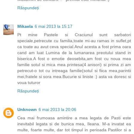
Răspundeți
Mikaela
6 mai 2013 la 15:17
Pt mine Pastele si Craciunul sunt sarbatori
speciale,petrecute cu familia,toate mi-au ramas in suflet,pt
ca toate au avut ceva special.Anul acesta a fost prima oara
cand am luat Lumina de la lumanarea preotului stand in
biserica.A fost o emotie deosebita,am fost cu noua mea
familie sotul si mica mea printesa(4 anisori) si prima zi am
petrecut-o tot cu intreaga familie(sotul si fiica mea,parintii
mei,fratele si sora mea.Bucurie si liniste :) asta va doresc si
voua tuturor
Răspundeți
Unknown
6 mai 2013 la 20:06
Cea mai frumoasa amintire a mea legata de Pasti este
inevitabil legata si de bunica mea, Ileana. M-a invatat ea
multe, foarte multe, dar tot timpul in perioada Pastilor si a