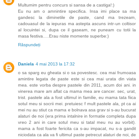
Multumim pentru concurs si sansa de a castiga!:)
Eu nu am o amnintire specifica. Insa imi place sa ma
gandesc la diminetile de paste, cand ma trezeam,
cadouasul de la iepuras ma astepta ascuns intr-un coltisor
al locuintei si, dupa ce il gaseam, ne puneam cu totii la
masa festiva.....Erau niste momente superbe:)
Răspundeți
Daniela
4 mai 2013 la 17:32
o sa sparg eu gheata si o sa povestesc. cea mai frumoasa
amintire legata de paste este si cea mai urata din viata
mea. este vorba despre pastele din 2011, acum doi ani. in
vinerea mare am aflat ca mama mea are cancer. sec, urat,
trist. pastele ala a fost ultimul in familie, eu mama tata fiica
sotul meu si socrii mei. pretuiesc f mult pastele ala, pt ca ai
mei nu au stiut ca mama e bolnava asa grav si s-au bucurat
alaturi de noi (era prima intalnire in formatie completa dupa
vreo 2 ani in care sotul meu si tatal meu nu au vorbit).
mama a fost foarte fericita ca s-au impacat, nu s-a gandit
niciodata ca ala va fi ultimul paste petrecut alaturi de noi, de