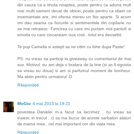
din cauza ca e tinuta noaptea, poate pentru ca aduna mult
mai multi oameni decat de obicei, poate pentru ca stiam ce
insemantate are, imi oferea mereu un fior aparte. Si acum
imi dau seama ca fiorurile si sentimentele din copilarie nu
se mai retraiesc. Fericirea cu care imi purtam noii pantofi si
emotia cu care ciocaneam oua rosii...totul era deosebit.
Te pup Camelia si astept sa ne citim cu bine dupa Paste!
PS: nu vreau sa particip la giveaway cu comentariul de mai
sus. Motivul: eu am deja o bratara de la tine (si as fi egoista
sa vreau eu doua) si am si parfumul moment de bonheur.
Ma abtin pentru urmatorul :D
Răspundeți
MoGio
4 mai 2013 la 19:21
povestea Danielei m-a facut sa lacrimez . nu vreau sa
traiesc in trecut , ci sa ma bucur de aceste sarbatori alaturi
de mama mea , cel mai important om din viata mea
Răspundeți