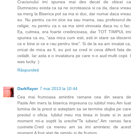
Craciunului imi spunea mai des decat de obicei ca
Dumnezeu exista ca sa ne ocroteasca si ca da, daca vreau
sa merg la Biserica pot sa ma si duc, dar numai daca vreau
eu. Nu pentru ca-mi zice ea sau mama, sau profesorul de
religie, nu pentru ca o sa ma simt vinovata daca nu o fac.
Ea, culmea, era foarte credincioasa, dar TOT TIMPUL imi
spunea ca eu, "asa mica cum esti, esti in stare sa discerni
ce e bine si ce e rau pentru tine". Si de la ea am invatat ca,
oricat de mica as fi, eu pot sa cred in ceva diferit fata de
ceilalti. Iar asta e o invatatura pe care n-o aud multi copii. I
was lucky :)
Răspundeți
Darkflayer
7 mai 2013 la 10:44
Cea mai frumoasa amintire ramane cea din seara de
Paste.Am mers la biserica impreuna cu iubitul meu.Am luat
lumina de la preot si asteptam sa se termine slujba pe care
preotul o oficia. Iubitul meu ma tinea in brate si in acel
moment mi-a soptit la ureche"Te iubesc".Am ramas fara
cuvinete.Cred ca mereu am sa imi amintesc de acest
moment.A fost atat de simplu si de frumos.