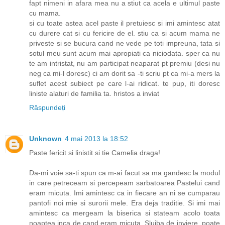
fapt nimeni in afara mea nu a stiut ca acela e ultimul paste
cu mama.
si cu toate astea acel paste il pretuiesc si imi amintesc atat
cu durere cat si cu fericire de el. stiu ca si acum mama ne
priveste si se bucura cand ne vede pe toti impreuna, tata si
sotul meu sunt acum mai apropiati ca niciodata. sper ca nu
te am intristat, nu am participat neaparat pt premiu (desi nu
neg ca mi-l doresc) ci am dorit sa -ti scriu pt ca mi-a mers la
suflet acest subiect pe care l-ai ridicat. te pup, iti doresc
liniste alaturi de familia ta. hristos a inviat
Răspundeți
Unknown
4 mai 2013 la 18:52
Paste fericit si linistit si tie Camelia draga!
Da-mi voie sa-ti spun ca m-ai facut sa ma gandesc la modul
in care petreceam si percepeam sarbatoarea Pastelui cand
eram micuta. Imi amintesc ca in fiecare an ni se cumparau
pantofi noi mie si surorii mele. Era deja traditie. Si imi mai
amintesc ca mergeam la biserica si stateam acolo toata
noaptea inca de cand eram micuta. Slujba de inviere, poate