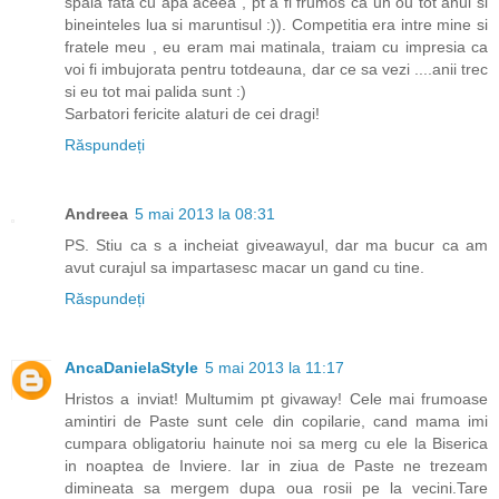
spala fata cu apa aceea , pt a fi frumos ca un ou tot anul si
bineinteles lua si maruntisul :)). Competitia era intre mine si
fratele meu , eu eram mai matinala, traiam cu impresia ca
voi fi imbujorata pentru totdeauna, dar ce sa vezi ....anii trec
si eu tot mai palida sunt :)
Sarbatori fericite alaturi de cei dragi!
Răspundeți
Andreea
5 mai 2013 la 08:31
PS. Stiu ca s a incheiat giveawayul, dar ma bucur ca am
avut curajul sa impartasesc macar un gand cu tine.
Răspundeți
AncaDanielaStyle
5 mai 2013 la 11:17
Hristos a inviat! Multumim pt givaway! Cele mai frumoase
amintiri de Paste sunt cele din copilarie, cand mama imi
cumpara obligatoriu hainute noi sa merg cu ele la Biserica
in noaptea de Inviere. Iar in ziua de Paste ne trezeam
dimineata sa mergem dupa oua rosii pe la vecini.Tare