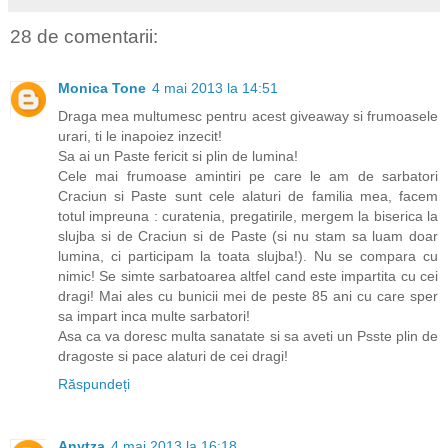
28 de comentarii:
Monica Tone
4 mai 2013 la 14:51
Draga mea multumesc pentru acest giveaway si frumoasele
urari, ti le inapoiez inzecit!
Sa ai un Paste fericit si plin de lumina!
Cele mai frumoase amintiri pe care le am de sarbatori
Craciun si Paste sunt cele alaturi de familia mea, facem
totul impreuna : curatenia, pregatirile, mergem la biserica la
slujba si de Craciun si de Paste (si nu stam sa luam doar
lumina, ci participam la toata slujba!). Nu se compara cu
nimic! Se simte sarbatoarea altfel cand este impartita cu cei
dragi! Mai ales cu bunicii mei de peste 85 ani cu care sper
sa impart inca multe sarbatori!
Asa ca va doresc multa sanatate si sa aveti un Psste plin de
dragoste si pace alaturi de cei dragi!
Răspundeți
Anytza
4 mai 2013 la 16:18