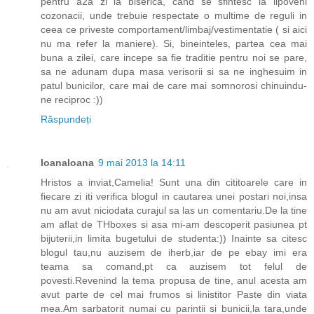
pentru a2a zi la biserica, cand se sfintesc la lipoveni
cozonacii, unde trebuie respectate o multime de reguli in
ceea ce priveste comportament/limbaj/vestimentatie ( si aici
nu ma refer la maniere). Si, bineinteles, partea cea mai
buna a zilei, care incepe sa fie traditie pentru noi se pare,
sa ne adunam dupa masa verisorii si sa ne inghesuim in
patul bunicilor, care mai de care mai somnorosi chinuindu-
ne reciproc :))
Răspundeți
IoanaIoana
9 mai 2013 la 14:11
Hristos a inviat,Camelia! Sunt una din cititoarele care in
fiecare zi iti verifica blogul in cautarea unei postari noi,insa
nu am avut niciodata curajul sa las un comentariu.De la tine
am aflat de THboxes si asa mi-am descoperit pasiunea pt
bijuterii,in limita bugetului de studenta:)) Inainte sa citesc
blogul tau,nu auzisem de iherb,iar de pe ebay imi era
teama sa comand,pt ca auzisem tot felul de
povesti.Revenind la tema propusa de tine, anul acesta am
avut parte de cel mai frumos si linistitor Paste din viata
mea.Am sarbatorit numai cu parintii si bunicii,la tara,unde