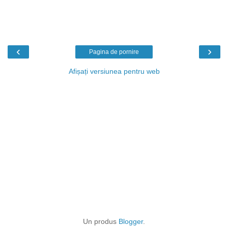
‹
›
Pagina de pornire
Afișați versiunea pentru web
Un produs
Blogger
.