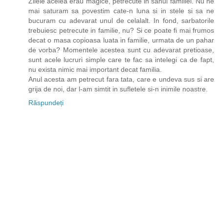
Zilele acelea erau magice, petrecute in sanul familiei. Nu ne
mai saturam sa povestim cate-n luna si in stele si sa ne
bucuram cu adevarat unul de celalalt. In fond, sarbatorile
trebuiesc petrecute in familie, nu? Si ce poate fi mai frumos
decat o masa copioasa luata in familie, urmata de un pahar
de vorba? Momentele acestea sunt cu adevarat pretioase,
sunt acele lucruri simple care te fac sa intelegi ca de fapt,
nu exista nimic mai important decat familia.
Anul acesta am petrecut fara tata, care e undeva sus si are
grija de noi, dar l-am simtit in sufletele si-n inimile noastre.
Răspundeți