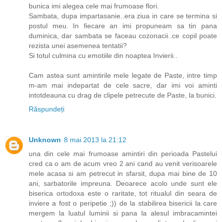
bunica imi alegea cele mai frumoase flori.
Sambata, dupa impartasanie..era ziua in care se termina si
postul meu. In fiecare an imi propuneam sa tin pana
duminica, dar sambata se faceau cozonacii..ce copil poate
rezista unei asemenea tentatii?
Si totul culmina cu emotiile din noaptea Invierii..
Cam astea sunt amintirile mele legate de Paste, intre timp
m-am mai indepartat de cele sacre, dar imi voi aminti
intotdeauna cu drag de clipele petrecute de Paste, la bunici.
Răspundeți
Unknown
8 mai 2013 la 21:12
una din cele mai frumoase amintiri din perioada Pastelui
cred ca o am de acum vreo 2 ani cand au venit verisoarele
mele acasa si am petrecut in sfarsit, dupa mai bine de 10
ani, sarbatorile impreuna. Deoarece acolo unde sunt ele
biserica ortodoxa este o raritate, tot ritualul din seara de
inviere a fost o peripetie ;)) de la stabilirea bisericii la care
mergem la luatul luminii si pana la alesul imbracamintei