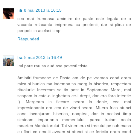
lili
8 mai 2013 la 16:15
cea mai frumoasa amintire de paste este legata de o
vacanta relaxanta imipreuna cu prietenii, dar si plina de
peripetii in acelasi timp!
Răspundeți
Ira
8 mai 2013 la 16:49
Imi pare rau sa aud asa povesti triste..
Amintiri frumoase de Paste am de pe vremea cand eram
mica si bunica ma indemna sa merg la biserica, respectam
ritualurile..Incercam sa tin post in Saptamana Mare, mai
scapam in cate-o inghetata ce-i drept, dar era fara intentie
:). Mergeam in fiecare seara la denie, cea mai
impresionanta era cea de vineri seara. Mi-era frica atunci
cand inconjuram biserica, noaptea, dar in acelasi timp
simteam importanta momentului, parca traiam acolo
moartea Mantuitorului..Tot vineri era si trecutul pe sub masa
cu flori..ce emotii aveam si atunci si ce fericita eram cand