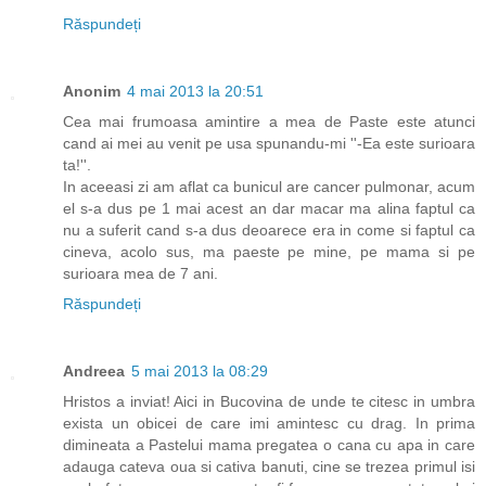
Răspundeți
Anonim
4 mai 2013 la 20:51
Cea mai frumoasa amintire a mea de Paste este atunci
cand ai mei au venit pe usa spunandu-mi ''-Ea este surioara
ta!''.
In aceeasi zi am aflat ca bunicul are cancer pulmonar, acum
el s-a dus pe 1 mai acest an dar macar ma alina faptul ca
nu a suferit cand s-a dus deoarece era in come si faptul ca
cineva, acolo sus, ma paeste pe mine, pe mama si pe
surioara mea de 7 ani.
Răspundeți
Andreea
5 mai 2013 la 08:29
Hristos a inviat! Aici in Bucovina de unde te citesc in umbra
exista un obicei de care imi amintesc cu drag. In prima
dimineata a Pastelui mama pregatea o cana cu apa in care
adauga cateva oua si cativa banuti, cine se trezea primul isi