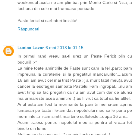
weekendul acela ne am plimbat prin Monte Carlo si Nisa, a
fost una din cele mai frumoase perioade.
Paste fericit si sarbatori linistite!
Răspundeți
Lucica Lazar
6 mai 2013 la 01:15
In primul rand vreau sa-ti urez un Paste Fericit plin cu
bucurii! :-*
La mine toate amintirile de Paste sunt cam la fel ,participam
impreuna la curatenie si la pregatitul mancarurilor....acum
16 ani am avut cel mai trist Paste :( a murit tatal meu(a avut
cancer la esofag)in sambata Pastelui l-am ingropat....nu am
avut timp sa fac pregatiri ca nu am avut cum dar de atunci
ma urmareste acea amintire :( as fi vrut ca totul sa fie altfel.
Anul asta am fost la mormante la parintii mei si-am aprins
lumanari pe toate i le-am dat nepotelului meu sa le puna pe
morminte...m-am simtit mai bine sufleteste...dupa 16 ani...
Acum traiesc pentru nepotelul meu si pentru el vreau tot
binele din lume.
Multumim de concurs! :-* premiul este minunat :)