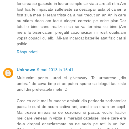
fericirea se gaseste in lucruri simple,iar viata are alt ritm.Am
fost foarte impacata sufleteste sa descopar asta,pt ca ieri a
fost ziua mea si eram trista ca a mai trecut un an.An in care
nu stiam daca am facut alegeri corecte pe orice plan.Dar
totul e bine cand realizezi ca se va termina cu bine:)Am
mers la biserica,am pregatit cozonacii,am inrosit ouale,am
vopsit copacii cu alb...Mi-am incarcat bateriile atat fizic,cat si
psihic.
Răspundeți
Unknown
9 mai 2013 la 15:41
Multumim pentru urari si giveaway. Te urmaresc „din
umbra” de ceva timp si as putea spune ca blogul tau este
unul din preferatele mele :D.
Cred ca cele mai frumoase amintiri din perioada sarbatorilor
pascale sunt de acum cativa ani, cand inca eram un copil.
Ma trezea mireasma de cozonaci si pasca, vocile fratilor
mei care veneau in vizita si maraitul catelusei mele care era
de-a dreptul entuziasmata sa ne vada pe toti la un loc.