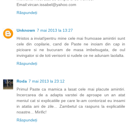
Email:vircan.issabel@yahoo.com
Răspundeți
Unknown
7 mai 2013 la 13:27
Hristos a inviat!pentru mine cele mai frumoase amintiri sunt
cele din copilarie, cand de Paste ne inoiam din cap in
picioare si ne bucuram de masa imbelsugata, de oul
invingator si de toti verisorii si rudele ce ne adunam laolalta.
Răspundeți
Roda
7 mai 2013 la 23:12
Primul Paste ca mamica a lasat cele mai placute amintiri.
Incercarea de a adapta varstei de aproape un an atat
meniul cat si explicatiile pe care le-am contorizat eu insami
in atatia ani de zile... Zambetul ca raspuns la explicatiile
noastre... Mirific!
Răspundeți