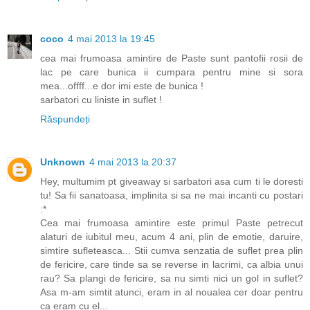
coco
4 mai 2013 la 19:45
cea mai frumoasa amintire de Paste sunt pantofii rosii de
lac pe care bunica ii cumpara pentru mine si sora
mea...offff...e dor imi este de bunica !
sarbatori cu liniste in suflet !
Răspundeți
Unknown
4 mai 2013 la 20:37
Hey, multumim pt giveaway si sarbatori asa cum ti le doresti
tu! Sa fii sanatoasa, implinita si sa ne mai incanti cu postari
:*
Cea mai frumoasa amintire este primul Paste petrecut
alaturi de iubitul meu, acum 4 ani, plin de emotie, daruire,
simtire sufleteasca... Stii cumva senzatia de suflet prea plin
de fericire, care tinde sa se reverse in lacrimi, ca albia unui
rau? Sa plangi de fericire, sa nu simti nici un gol in suflet?
Asa m-am simtit atunci, eram in al noualea cer doar pentru
ca eram cu el...