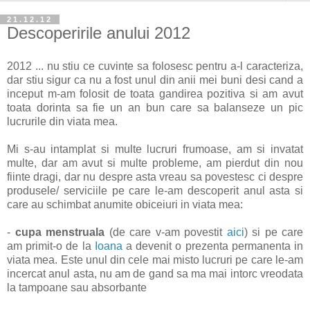
21.12.12
Descoperirile anului 2012
2012 ... nu stiu ce cuvinte sa folosesc pentru a-l caracteriza,
dar stiu sigur ca nu a fost unul din anii mei buni desi cand a
inceput m-am folosit de toata gandirea pozitiva si am avut
toata dorinta sa fie un an bun care sa balanseze un pic
lucrurile din viata mea.
Mi s-au intamplat si multe lucruri frumoase, am si invatat
multe, dar am avut si multe probleme, am pierdut din nou
fiinte dragi, dar nu despre asta vreau sa povestesc ci despre
produsele/ serviciile pe care le-am descoperit anul asta si
care au schimbat anumite obiceiuri in viata mea:
-
cupa menstruala
(de care v-am povestit
aici
) si pe care
am primit-o de la
Ioana
a devenit o prezenta permanenta in
viata mea. Este unul din cele mai misto lucruri pe care le-am
incercat anul asta, nu am de gand sa ma mai intorc vreodata
la tampoane sau absorbante