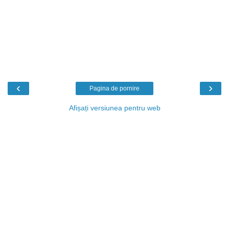
‹
›
Pagina de pornire
Afișați versiunea pentru web