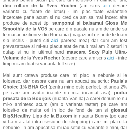
deo roll-on de la Yves Rocher
(am scris
aici
despre
varianta cu floare de lotus) - imi plac toate variantele
incercate pana acum si nu cred ca am sa mai incerc alte
produse de acest tip,
samponul si balsamul Gloss Me
Smoothly de la VO5
pe care din pacate nu am de unde sa
le mai achizitionez din Romania (magazinul de unde le luam
s-a inchis - puteti citi
aici
parerea mea) dar cum am fost
prevazatoare si mi-au placut atat de mult mai am 2 seturi in
dulap si nu in ultimul rand
mascara Sexy Pulp Ultra-
Volume de la Yves Rocher
(despre care am scris
aici
- intre
timp mi-am luat si varianta full size).
Mai sunt cateva produse care imi plac la nebunie si le
folosesc, dar despre care nu am apucat sa scriu:
Paula's
Choice 1% BHA Gel
(pentru mine este perfect, lotiunea 2%
pe care am avut-o inainte nu m-a incantat asa),
pudra
presata de la Bourjois
(nuanta Vanilla) a carei denumire nu
mi-o amintesc acum (am o varianta tester) pe care am
folosit-o de multe ori in loc de fond de ten si
glossul
Big&Healthy Lips de la Buxom
in nuanta Bunny (pe care
vi l-am aratat intr-o sesiune de shopping) care imi place la
nebunie - n-am apucat sa-mi iau setul cu variantele mini, dar