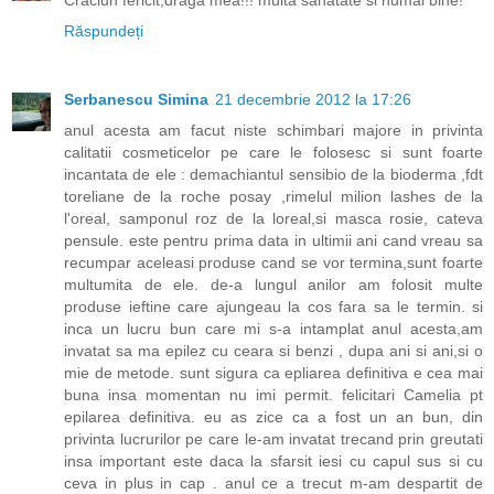
Craciun fericit,draga mea!!! multa sanatate si numai bine!
Răspundeți
Serbanescu Simina
21 decembrie 2012 la 17:26
anul acesta am facut niste schimbari majore in privinta
calitatii cosmeticelor pe care le folosesc si sunt foarte
incantata de ele : demachiantul sensibio de la bioderma ,fdt
toreliane de la roche posay ,rimelul milion lashes de la
l'oreal, samponul roz de la loreal,si masca rosie, cateva
pensule. este pentru prima data in ultimii ani cand vreau sa
recumpar aceleasi produse cand se vor termina,sunt foarte
multumita de ele. de-a lungul anilor am folosit multe
produse ieftine care ajungeau la cos fara sa le termin. si
inca un lucru bun care mi s-a intamplat anul acesta,am
invatat sa ma epilez cu ceara si benzi , dupa ani si ani,si o
mie de metode. sunt sigura ca epliarea definitiva e cea mai
buna insa momentan nu imi permit. felicitari Camelia pt
epilarea definitiva. eu as zice ca a fost un an bun, din
privinta lucrurilor pe care le-am invatat trecand prin greutati
insa important este daca la sfarsit iesi cu capul sus si cu
ceva in plus in cap . anul ce a trecut m-am despartit de