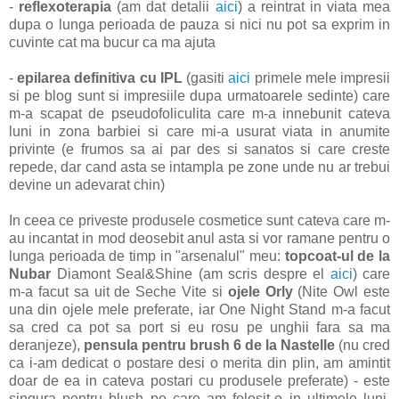
-
reflexoterapia
(am dat detalii
aici
) a reintrat in viata mea
dupa o lunga perioada de pauza si nici nu pot sa exprim in
cuvinte cat ma bucur ca ma ajuta
-
epilarea definitiva cu IPL
(gasiti
aici
primele mele impresii
si pe blog sunt si impresiile dupa urmatoarele sedinte) care
m-a scapat de pseudofoliculita care m-a innebunit cateva
luni in zona barbiei si care mi-a usurat viata in anumite
privinte (e frumos sa ai par des si sanatos si care creste
repede, dar cand asta se intampla pe zone unde nu ar trebui
devine un adevarat chin)
In ceea ce priveste produsele cosmetice sunt cateva care m-
au incantat in mod deosebit anul asta si vor ramane pentru o
lunga perioada de timp in "arsenalul" meu:
topcoat-ul de la
Nubar
Diamont Seal&Shine (am scris despre el
aici
) care
m-a facut sa uit de Seche Vite si
ojele Orly
(Nite Owl este
una din ojele mele preferate, iar One Night Stand m-a facut
sa cred ca pot sa port si eu rosu pe unghii fara sa ma
deranjeze),
pensula pentru brush 6 de la Nastelle
(nu cred
ca i-am dedicat o postare desi o merita din plin, am amintit
doar de ea in cateva postari cu produsele preferate) - este
singura pentru blush pe care am folosit-o in ultimele luni,