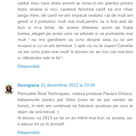
iubitul meu care tinea enorm la mine,m-am pierdut printre
fetze straine si reci, cautand fericirea cand ea era chiar
langa mine. de cand ne-am impacat realizez cat de mult am
gresit si il pretuiesc mult mai mult,pentru ca a fost atat de
bun si m-a iertat. de aceea sfatuiesc acum pe toata
lumea,,alegeti pe acela care va iubeste si va pretuieste mai
mult ! nu ma gandisem sa scriu despre asta,,cu ce am
inceput si cu ce am terminat :) sper ca nu te superi Camelia
ca am scris putin mai mult! iti doresc un an nou cat mai bun
si cititoarelor tale la fel !
Răspundeți
Georgiana
21 decembrie 2012 la 23:04
Pensulele Real Techniques, cateva produse Paula's Choice,
balsamurile pentru par Gliss (care mi se par uimitor de
bune), in rest am continuat sa folosesc produse pe care le
stiam de anii trecuti :)
Iti doresc ca 2013 sa fie un an infinit mai bun ca acesta, sa-
ti aduca tot ce iti doresti!
Răspundeți