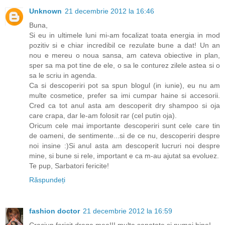
Unknown
21 decembrie 2012 la 16:46
Buna,
Si eu in ultimele luni mi-am focalizat toata energia in mod
pozitiv si e chiar incredibil ce rezulate bune a dat! Un an
nou e mereu o noua sansa, am cateva obiective in plan,
sper sa ma pot tine de ele, o sa le conturez zilele astea si o
sa le scriu in agenda.
Ca si descoperiri pot sa spun blogul (in iunie), eu nu am
multe cosmetice, prefer sa imi cumpar haine si accesorii.
Cred ca tot anul asta am descoperit dry shampoo si oja
care crapa, dar le-am folosit rar (cel putin oja).
Oricum cele mai importante descoperiri sunt cele care tin
de oameni, de sentimente...si de ce nu, descoperiri despre
noi insine :)Si anul asta am descoperit lucruri noi despre
mine, si bune si rele, important e ca m-au ajutat sa evoluez.
Te pup, Sarbatori fericite!
Răspundeți
fashion doctor
21 decembrie 2012 la 16:59