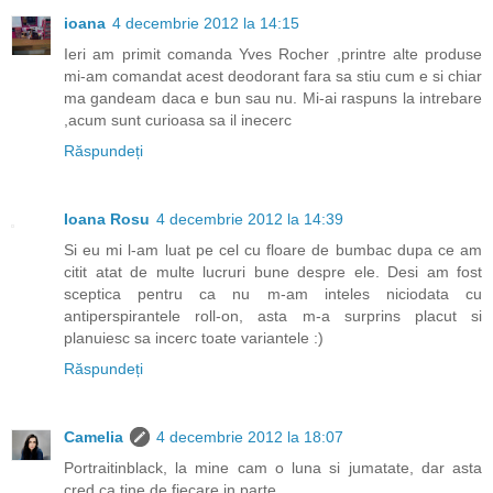
ioana
4 decembrie 2012 la 14:15
Ieri am primit comanda Yves Rocher ,printre alte produse
mi-am comandat acest deodorant fara sa stiu cum e si chiar
ma gandeam daca e bun sau nu. Mi-ai raspuns la intrebare
,acum sunt curioasa sa il inecerc
Răspundeți
Ioana Rosu
4 decembrie 2012 la 14:39
Si eu mi l-am luat pe cel cu floare de bumbac dupa ce am
citit atat de multe lucruri bune despre ele. Desi am fost
sceptica pentru ca nu m-am inteles niciodata cu
antiperspirantele roll-on, asta m-a surprins placut si
planuiesc sa incerc toate variantele :)
Răspundeți
Camelia
4 decembrie 2012 la 18:07
Portraitinblack, la mine cam o luna si jumatate, dar asta
cred ca tine de fiecare in parte.