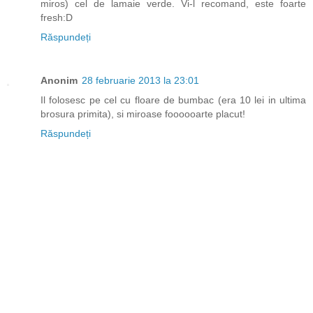
miros) cel de lamaie verde. Vi-l recomand, este foarte
fresh:D
Răspundeți
Anonim
28 februarie 2013 la 23:01
Il folosesc pe cel cu floare de bumbac (era 10 lei in ultima
brosura primita), si miroase foooooarte placut!
Răspundeți