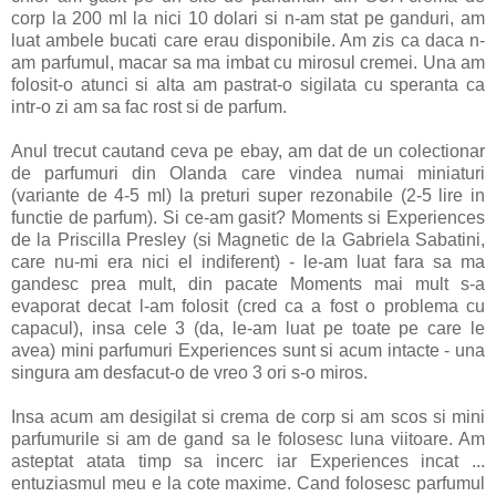
corp la 200 ml la nici 10 dolari si n-am stat pe ganduri, am
luat ambele bucati care erau disponibile. Am zis ca daca n-
am parfumul, macar sa ma imbat cu mirosul cremei. Una am
folosit-o atunci si alta am pastrat-o sigilata cu speranta ca
intr-o zi am sa fac rost si de parfum.
Anul trecut cautand ceva pe ebay, am dat de un colectionar
de parfumuri din Olanda care vindea numai miniaturi
(variante de 4-5 ml) la preturi super rezonabile (2-5 lire in
functie de parfum). Si ce-am gasit? Moments si Experiences
de la Priscilla Presley (si Magnetic de la Gabriela Sabatini,
care nu-mi era nici el indiferent) - le-am luat fara sa ma
gandesc prea mult, din pacate Moments mai mult s-a
evaporat decat l-am folosit (cred ca a fost o problema cu
capacul), insa cele 3 (da, le-am luat pe toate pe care le
avea) mini parfumuri Experiences sunt si acum intacte - una
singura am desfacut-o de vreo 3 ori s-o miros.
Insa acum am desigilat si crema de corp si am scos si mini
parfumurile si am de gand sa le folosesc luna viitoare. Am
asteptat atata timp sa incerc iar Experiences incat ...
entuziasmul meu e la cote maxime. Cand folosesc parfumul