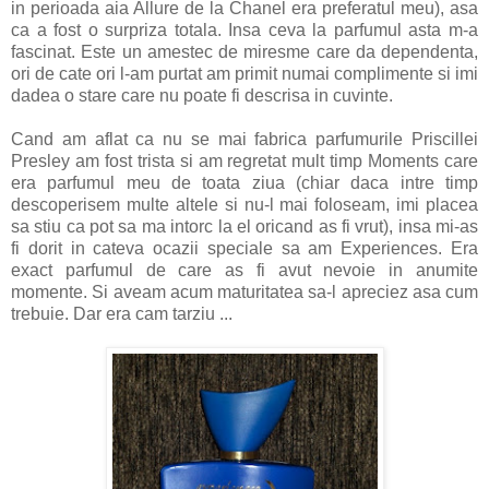
in perioada aia Allure de la Chanel era preferatul meu), asa
ca a fost o surpriza totala. Insa ceva la parfumul asta m-a
fascinat. Este un amestec de miresme care da dependenta,
ori de cate ori l-am purtat am primit numai complimente si imi
dadea o stare care nu poate fi descrisa in cuvinte.
Cand am aflat ca nu se mai fabrica parfumurile Priscillei
Presley am fost trista si am regretat mult timp Moments care
era parfumul meu de toata ziua (chiar daca intre timp
descoperisem multe altele si nu-l mai foloseam, imi placea
sa stiu ca pot sa ma intorc la el oricand as fi vrut), insa mi-as
fi dorit in cateva ocazii speciale sa am Experiences. Era
exact parfumul de care as fi avut nevoie in anumite
momente. Si aveam acum maturitatea sa-l apreciez asa cum
trebuie. Dar era cam tarziu ...