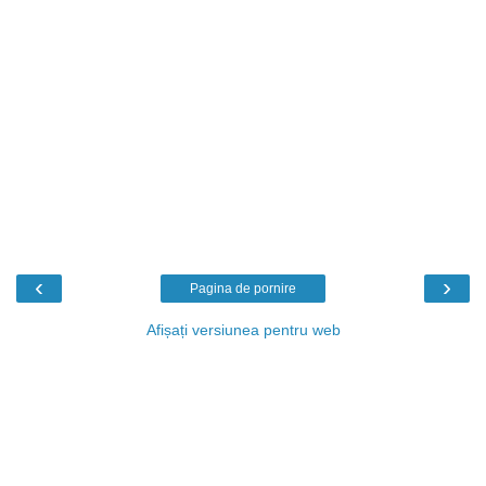
‹
›
Pagina de pornire
Afișați versiunea pentru web