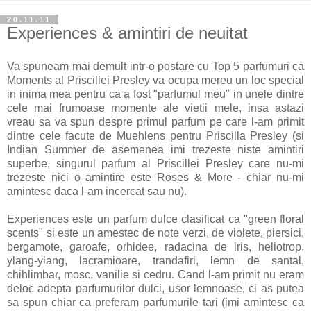
20.11.11
Experiences & amintiri de neuitat
Va spuneam mai demult intr-o postare cu Top 5 parfumuri ca
Moments al Priscillei Presley va ocupa mereu un loc special
in inima mea pentru ca a fost "parfumul meu" in unele dintre
cele mai frumoase momente ale vietii mele, insa astazi
vreau sa va spun despre primul parfum pe care l-am primit
dintre cele facute de Muehlens pentru Priscilla Presley (si
Indian Summer de asemenea imi trezeste niste amintiri
superbe, singurul parfum al Priscillei Presley care nu-mi
trezeste nici o amintire este Roses & More - chiar nu-mi
amintesc daca l-am incercat sau nu).
Experiences este un parfum dulce clasificat ca "green floral
scents" si este un amestec de note verzi, de violete, piersici,
bergamote, garoafe, orhidee, radacina de iris, heliotrop,
ylang-ylang, lacramioare, trandafiri, lemn de santal,
chihlimbar, mosc, vanilie si cedru. Cand l-am primit nu eram
deloc adepta parfumurilor dulci, usor lemnoase, ci as putea
sa spun chiar ca preferam parfumurile tari (imi amintesc ca