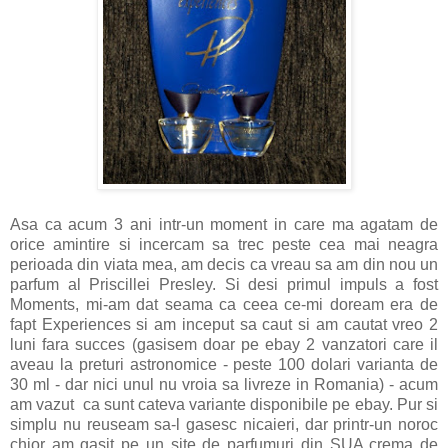
Asa ca acum 3 ani intr-un moment in care ma agatam de
orice amintire si incercam sa trec peste cea mai neagra
perioada din viata mea, am decis ca vreau sa am din nou un
parfum al Priscillei Presley. Si desi primul impuls a fost
Moments, mi-am dat seama ca ceea ce-mi doream era de
fapt Experiences si am inceput sa caut si am cautat vreo 2
luni fara succes (gasisem doar pe ebay 2 vanzatori care il
aveau la preturi astronomice - peste 100 dolari varianta de
30 ml - dar nici unul nu vroia sa livreze in Romania) - acum
am vazut ca sunt cateva variante disponibile pe ebay. Pur si
simplu nu reuseam sa-l gasesc nicaieri, dar printr-un noroc
chior am gasit pe un site de parfumuri din SUA crema de