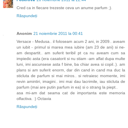
Cred ca in fiecare trezeste ceva un anume parfum ;).
Răspundeți
Anonim
21 noiembrie 2011 la 00:41
Versace - Medusa.. il foloseam acum 2 ani, in 2009.. aveam
un iubit - primul si marea mea iubire (am 23 de ani) si ne-
am despartit.. am suferit teribil pt ca nu aveam cum sa
impiedic asta (era casatorit si nu stiam -am aflat dupa multe
luni, imi ascunsese asta f bine, ba chiar avea si copil..). am
plans si am suferit enorm, dar din cand in cand ma duc la
sticluta de parfum si mai miros.. si retraiesc momente, imi
revin amintiri, imagini.. imi mai dau lacrimile, iau sticluta de
parfum (mai are putin parfum in ea) si o strang la piept..
asa mi-am dat seama cat de importanta este memoria
olfactiva. :) Octavia
Răspundeți