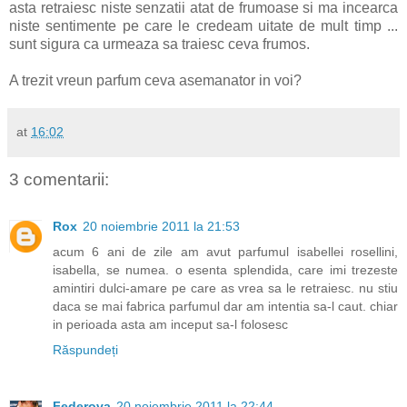
asta retraiesc niste senzatii atat de frumoase si ma incearca
niste sentimente pe care le credeam uitate de mult timp ...
sunt sigura ca urmeaza sa traiesc ceva frumos.
A trezit vreun parfum ceva asemanator in voi?
at
16:02
3 comentarii:
Rox
20 noiembrie 2011 la 21:53
acum 6 ani de zile am avut parfumul isabellei rosellini,
isabella, se numea. o esenta splendida, care imi trezeste
amintiri dulci-amare pe care as vrea sa le retraiesc. nu stiu
daca se mai fabrica parfumul dar am intentia sa-l caut. chiar
in perioada asta am inceput sa-l folosesc
Răspundeți
Federova
20 noiembrie 2011 la 22:44