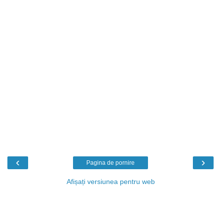
‹
›
Pagina de pornire
Afișați versiunea pentru web