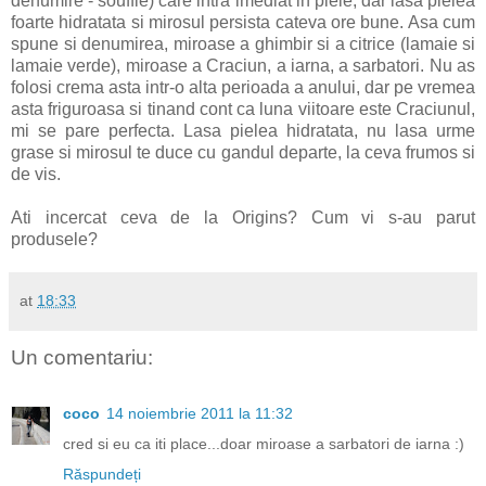
denumire - souffle) care intra imediat in piele, dar lasa pielea
foarte hidratata si mirosul persista cateva ore bune. Asa cum
spune si denumirea, miroase a ghimbir si a citrice (lamaie si
lamaie verde), miroase a Craciun, a iarna, a sarbatori. Nu as
folosi crema asta intr-o alta perioada a anului, dar pe vremea
asta friguroasa si tinand cont ca luna viitoare este Craciunul,
mi se pare perfecta. Lasa pielea hidratata, nu lasa urme
grase si mirosul te duce cu gandul departe, la ceva frumos si
de vis.
Ati incercat ceva de la Origins? Cum vi s-au parut
produsele?
at
18:33
Un comentariu:
coco
14 noiembrie 2011 la 11:32
cred si eu ca iti place...doar miroase a sarbatori de iarna :)
Răspundeți