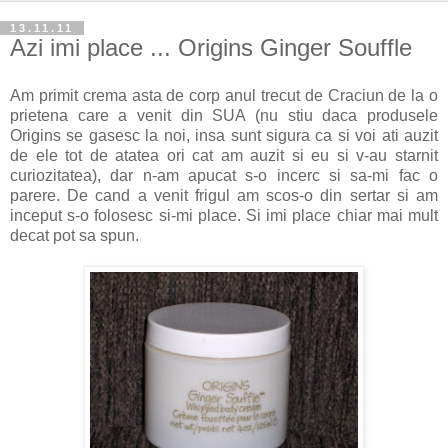
13.11.11
Azi imi place ... Origins Ginger Souffle
Am primit crema asta de corp anul trecut de Craciun de la o
prietena care a venit din SUA (nu stiu daca produsele
Origins se gasesc la noi, insa sunt sigura ca si voi ati auzit
de ele tot de atatea ori cat am auzit si eu si v-au starnit
curiozitatea), dar n-am apucat s-o incerc si sa-mi fac o
parere. De cand a venit frigul am scos-o din sertar si am
inceput s-o folosesc si-mi place. Si imi place chiar mai mult
decat pot sa spun.