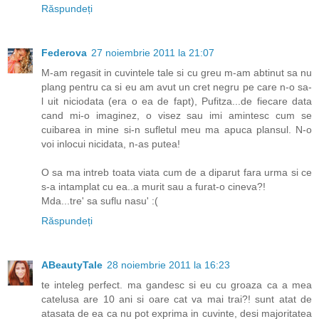
Răspundeți
Federova
27 noiembrie 2011 la 21:07
M-am regasit in cuvintele tale si cu greu m-am abtinut sa nu
plang pentru ca si eu am avut un cret negru pe care n-o sa-
l uit niciodata (era o ea de fapt), Pufitza...de fiecare data
cand mi-o imaginez, o visez sau imi amintesc cum se
cuibarea in mine si-n sufletul meu ma apuca plansul. N-o
voi inlocui nicidata, n-as putea!
O sa ma intreb toata viata cum de a diparut fara urma si ce
s-a intamplat cu ea..a murit sau a furat-o cineva?!
Mda...tre' sa suflu nasu' :(
Răspundeți
ABeautyTale
28 noiembrie 2011 la 16:23
te inteleg perfect. ma gandesc si eu cu groaza ca a mea
catelusa are 10 ani si oare cat va mai trai?! sunt atat de
atasata de ea ca nu pot exprima in cuvinte, desi majoritatea