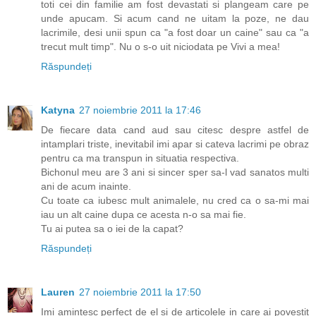
toti cei din familie am fost devastati si plangeam care pe
unde apucam. Si acum cand ne uitam la poze, ne dau
lacrimile, desi unii spun ca "a fost doar un caine" sau ca "a
trecut mult timp". Nu o s-o uit niciodata pe Vivi a mea!
Răspundeți
Katyna
27 noiembrie 2011 la 17:46
De fiecare data cand aud sau citesc despre astfel de
intamplari triste, inevitabil imi apar si cateva lacrimi pe obraz
pentru ca ma transpun in situatia respectiva.
Bichonul meu are 3 ani si sincer sper sa-l vad sanatos multi
ani de acum inainte.
Cu toate ca iubesc mult animalele, nu cred ca o sa-mi mai
iau un alt caine dupa ce acesta n-o sa mai fie.
Tu ai putea sa o iei de la capat?
Răspundeți
Lauren
27 noiembrie 2011 la 17:50
Imi amintesc perfect de el si de articolele in care ai povestit