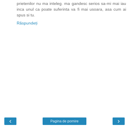
prietenilor nu ma inteleg. ma gandesc serios sa-mi mai iau
inca unul ca poate suferinta va fi mai usoara, asa cum ai
spus si tu.
Răspundeți
‹
›
Pagina de pornire