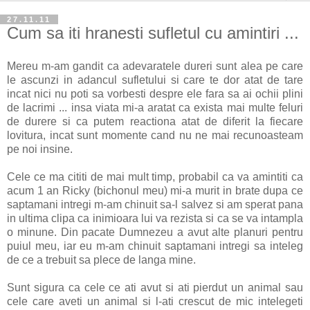
27.11.11
Cum sa iti hranesti sufletul cu amintiri ...
Mereu m-am gandit ca adevaratele dureri sunt alea pe care
le ascunzi in adancul sufletului si care te dor atat de tare
incat nici nu poti sa vorbesti despre ele fara sa ai ochii plini
de lacrimi ... insa viata mi-a aratat ca exista mai multe feluri
de durere si ca putem reactiona atat de diferit la fiecare
lovitura, incat sunt momente cand nu ne mai recunoasteam
pe noi insine.
Cele ce ma cititi de mai mult timp, probabil ca va amintiti ca
acum 1 an Ricky (bichonul meu) mi-a murit in brate dupa ce
saptamani intregi m-am chinuit sa-l salvez si am sperat pana
in ultima clipa ca inimioara lui va rezista si ca se va intampla
o minune. Din pacate Dumnezeu a avut alte planuri pentru
puiul meu, iar eu m-am chinuit saptamani intregi sa inteleg
de ce a trebuit sa plece de langa mine.
Sunt sigura ca cele ce ati avut si ati pierdut un animal sau
cele care aveti un animal si l-ati crescut de mic intelegeti