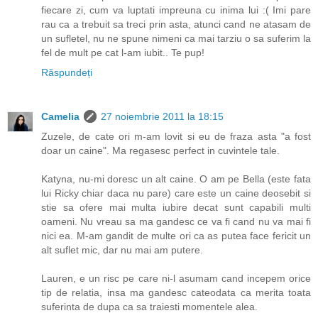
fiecare zi, cum va luptati impreuna cu inima lui :( Imi pare
rau ca a trebuit sa treci prin asta, atunci cand ne atasam de
un sufletel, nu ne spune nimeni ca mai tarziu o sa suferim la
fel de mult pe cat l-am iubit.. Te pup!
Răspundeți
Camelia
27 noiembrie 2011 la 18:15
Zuzele, de cate ori m-am lovit si eu de fraza asta "a fost
doar un caine". Ma regasesc perfect in cuvintele tale.
Katyna, nu-mi doresc un alt caine. O am pe Bella (este fata
lui Ricky chiar daca nu pare) care este un caine deosebit si
stie sa ofere mai multa iubire decat sunt capabili multi
oameni. Nu vreau sa ma gandesc ce va fi cand nu va mai fi
nici ea. M-am gandit de multe ori ca as putea face fericit un
alt suflet mic, dar nu mai am putere.
Lauren, e un risc pe care ni-l asumam cand incepem orice
tip de relatia, insa ma gandesc cateodata ca merita toata
suferinta de dupa ca sa traiesti momentele alea.