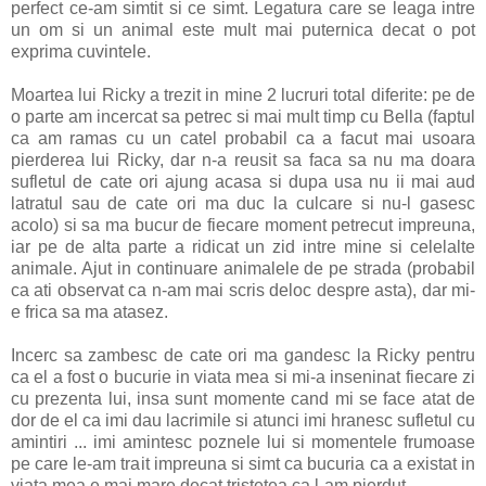
perfect ce-am simtit si ce simt. Legatura care se leaga intre
un om si un animal este mult mai puternica decat o pot
exprima cuvintele.
Moartea lui Ricky a trezit in mine 2 lucruri total diferite: pe de
o parte am incercat sa petrec si mai mult timp cu Bella (faptul
ca am ramas cu un catel probabil ca a facut mai usoara
pierderea lui Ricky, dar n-a reusit sa faca sa nu ma doara
sufletul de cate ori ajung acasa si dupa usa nu ii mai aud
latratul sau de cate ori ma duc la culcare si nu-l gasesc
acolo) si sa ma bucur de fiecare moment petrecut impreuna,
iar pe de alta parte a ridicat un zid intre mine si celelalte
animale. Ajut in continuare animalele de pe strada (probabil
ca ati observat ca n-am mai scris deloc despre asta), dar mi-
e frica sa ma atasez.
Incerc sa zambesc de cate ori ma gandesc la Ricky pentru
ca el a fost o bucurie in viata mea si mi-a inseninat fiecare zi
cu prezenta lui, insa sunt momente cand mi se face atat de
dor de el ca imi dau lacrimile si atunci imi hranesc sufletul cu
amintiri ... imi amintesc poznele lui si momentele frumoase
pe care le-am trait impreuna si simt ca bucuria ca a existat in
viata mea e mai mare decat tristetea ca l-am pierdut.