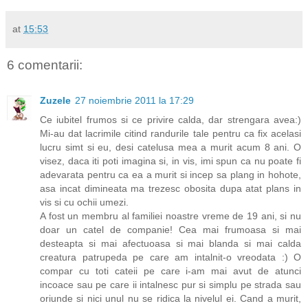
at
15:53
6 comentarii:
Zuzele
27 noiembrie 2011 la 17:29
Ce iubitel frumos si ce privire calda, dar strengara avea:)
Mi-au dat lacrimile citind randurile tale pentru ca fix acelasi
lucru simt si eu, desi catelusa mea a murit acum 8 ani. O
visez, daca iti poti imagina si, in vis, imi spun ca nu poate fi
adevarata pentru ca ea a murit si incep sa plang in hohote,
asa incat dimineata ma trezesc obosita dupa atat plans in
vis si cu ochii umezi.
A fost un membru al familiei noastre vreme de 19 ani, si nu
doar un catel de companie! Cea mai frumoasa si mai
desteapta si mai afectuoasa si mai blanda si mai calda
creatura patrupeda pe care am intalnit-o vreodata :) O
compar cu toti cateii pe care i-am mai avut de atunci
incoace sau pe care ii intalnesc pur si simplu pe strada sau
oriunde si nici unul nu se ridica la nivelul ei. Cand a murit,