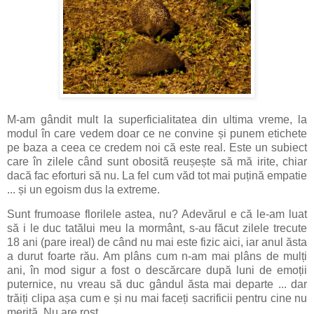
M-am gândit mult la superficialitatea din ultima vreme, la
modul în care vedem doar ce ne convine și punem etichete
pe baza a ceea ce credem noi că este real. Este un subiect
care în zilele când sunt obosită reușește să mă irite, chiar
dacă fac eforturi să nu. La fel cum văd tot mai puțină empatie
... și un egoism dus la extreme.
Sunt frumoase florilele astea, nu? Adevărul e că le-am luat
să i le duc tatălui meu la mormânt, s-au făcut zilele trecute
18 ani (pare ireal) de când nu mai este fizic aici, iar anul ăsta
a durut foarte rău. Am plâns cum n-am mai plâns de mulți
ani, în mod sigur a fost o descărcare după luni de emoții
puternice, nu vreau să duc gândul ăsta mai departe ... dar
trăiți clipa așa cum e și nu mai faceți sacrificii pentru cine nu
merită. Nu are rost.