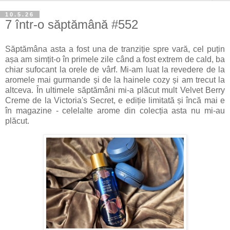
10.5.26
7 într-o săptămână #552
Săptămâna asta a fost una de tranziție spre vară, cel puțin
așa am simțit-o în primele zile când a fost extrem de cald, ba
chiar sufocant la orele de vârf. Mi-am luat la revedere de la
aromele mai gurmande și de la hainele cozy și am trecut la
altceva. În ultimele săptămâni mi-a plăcut mult Velvet Berry
Creme de la Victoria's Secret, e ediție limitată și încă mai e
în magazine - celelalte arome din colecția asta nu mi-au
plăcut.