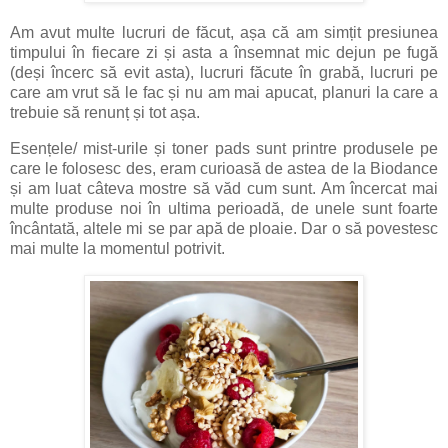
Am avut multe lucruri de făcut, așa că am simțit presiunea
timpului în fiecare zi și asta a însemnat mic dejun pe fugă
(deși încerc să evit asta), lucruri făcute în grabă, lucruri pe
care am vrut să le fac și nu am mai apucat, planuri la care a
trebuie să renunț și tot așa.
Esențele/ mist-urile și toner pads sunt printre produsele pe
care le folosesc des, eram curioasă de astea de la Biodance
și am luat câteva mostre să văd cum sunt. Am încercat mai
multe produse noi în ultima perioadă, de unele sunt foarte
încântată, altele mi se par apă de ploaie. Dar o să povestesc
mai multe la momentul potrivit.