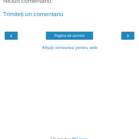
Niciun comentariu:
Trimiteți un comentariu
‹
›
Pagina de pornire
Afișați versiunea pentru web
Un produs
Blogger
.