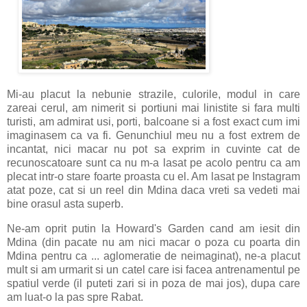
Mi-au placut la nebunie strazile, culorile, modul in care
zareai cerul, am nimerit si portiuni mai linistite si fara multi
turisti, am admirat usi, porti, balcoane si a fost exact cum imi
imaginasem ca va fi. Genunchiul meu nu a fost extrem de
incantat, nici macar nu pot sa exprim in cuvinte cat de
recunoscatoare sunt ca nu m-a lasat pe acolo pentru ca am
plecat intr-o stare foarte proasta cu el. Am lasat pe Instagram
atat poze, cat si un reel din Mdina daca vreti sa vedeti mai
bine orasul asta superb.
Ne-am oprit putin la Howard's Garden cand am iesit din
Mdina (din pacate nu am nici macar o poza cu poarta din
Mdina pentru ca ... aglomeratie de neimaginat), ne-a placut
mult si am urmarit si un catel care isi facea antrenamentul pe
spatiul verde (il puteti zari si in poza de mai jos), dupa care
am luat-o la pas spre Rabat.