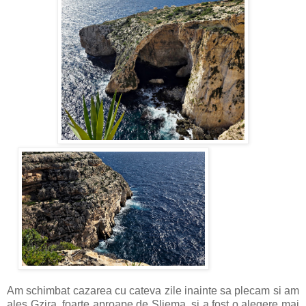
Am schimbat cazarea cu cateva zile inainte sa plecam si am
ales Gzira, foarte aproape de Sliema, si a fost o alegere mai