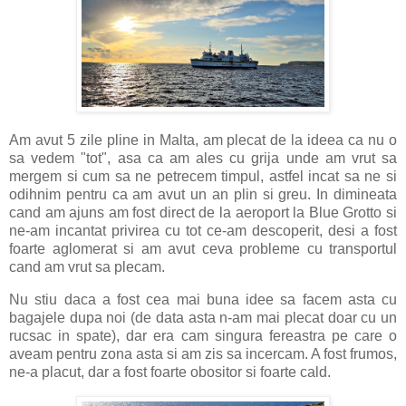
Am avut 5 zile pline in Malta, am plecat de la ideea ca nu o
sa vedem "tot", asa ca am ales cu grija unde am vrut sa
mergem si cum sa ne petrecem timpul, astfel incat sa ne si
odihnim pentru ca am avut un an plin si greu. In dimineata
cand am ajuns am fost direct de la aeroport la Blue Grotto si
ne-am incantat privirea cu tot ce-am descoperit, desi a fost
foarte aglomerat si am avut ceva probleme cu transportul
cand am vrut sa plecam.
Nu stiu daca a fost cea mai buna idee sa facem asta cu
bagajele dupa noi (de data asta n-am mai plecat doar cu un
rucsac in spate), dar era cam singura fereastra pe care o
aveam pentru zona asta si am zis sa incercam. A fost frumos,
ne-a placut, dar a fost foarte obositor si foarte cald.