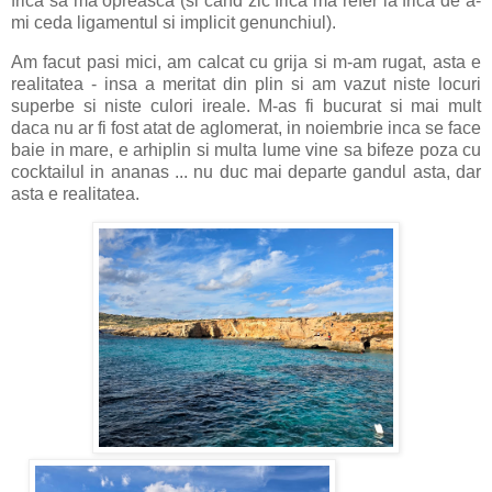
frica sa ma opreasca (si cand zic frica ma refer la frica de a-
mi ceda ligamentul si implicit genunchiul).
Am facut pasi mici, am calcat cu grija si m-am rugat, asta e
realitatea - insa a meritat din plin si am vazut niste locuri
superbe si niste culori ireale. M-as fi bucurat si mai mult
daca nu ar fi fost atat de aglomerat, in noiembrie inca se face
baie in mare, e arhiplin si multa lume vine sa bifeze poza cu
cocktailul in ananas ... nu duc mai departe gandul asta, dar
asta e realitatea.