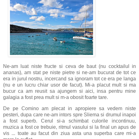
Ne-am luat niste fructe si ceva de baut (nu cocktailul in
ananas), am stat pe niste pietre si ne-am bucurat de tot ce
era in jurul nostru, incercand sa ignoram tot ce era pe langa
(nu e un lucru chiar usor de facut). Mi-a placut mult si ma
bucur ca am reusit sa ajungem si aici, insa pentru mine
galagia a fost prea mult si m-a obosit foarte tare.
De pe Comino am plecat in apropiere sa vedem niste
pesteri, dupa care ne-am intors spre Sliema si drumul inapoi
a fost superb. Cerul si-a schimbat culorile incontinuu,
muzica a fost ce trebuie, ritmul vasului si la final un apus de
vis ... toate au facut din ziua asta una superba care mi-a