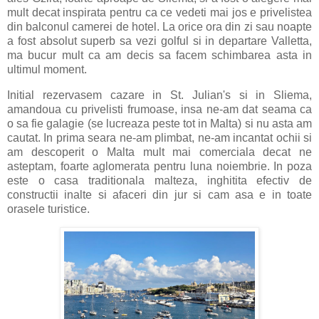
mult decat inspirata pentru ca ce vedeti mai jos e privelistea
din balconul camerei de hotel. La orice ora din zi sau noapte
a fost absolut superb sa vezi golful si in departare Valletta,
ma bucur mult ca am decis sa facem schimbarea asta in
ultimul moment.
Initial rezervasem cazare in St. Julian's si in Sliema,
amandoua cu privelisti frumoase, insa ne-am dat seama ca
o sa fie galagie (se lucreaza peste tot in Malta) si nu asta am
cautat. In prima seara ne-am plimbat, ne-am incantat ochii si
am descoperit o Malta mult mai comerciala decat ne
asteptam, foarte aglomerata pentru luna noiembrie. In poza
este o casa traditionala malteza, inghitita efectiv de
constructii inalte si afaceri din jur si cam asa e in toate
orasele turistice.