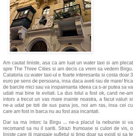
Am cautat liniste, asa ca am luat un water taxi si am plecat
spre The Three Cities si am decis ca vrem sa vedem Birgu.
Calatoria cu water taxi-ul e foarte interesanta si costa doar 3
euro pe sens de persoana, insa daca aveti rau de mare/ frica
de barcile mici sau va inspaimanta ideea ca s-ar putea sa va
udati mai bine le evitati. La dus totul a fost ok, cand ne-am
intors a trecut un vas mare inainte noastra, a facut valuri si
ne-a udat pe toti de sus pana jos, noi am ras, insa cei cu
care am fost in barca nu au fost asa incantati.
Dar sa ma intorc la Birgu ... ne-a placut la nebunie si va
recomand sa nu il sariti. Strazi frumoase si culori de vis, o
liniste care iti mangaie sufletul si timp doar sa existi si sa te