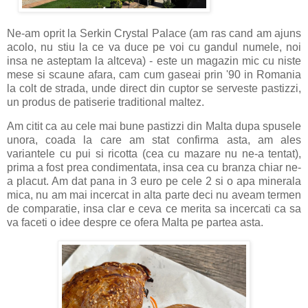
Ne-am oprit la Serkin Crystal Palace (am ras cand am ajuns
acolo, nu stiu la ce va duce pe voi cu gandul numele, noi
insa ne asteptam la altceva) - este un magazin mic cu niste
mese si scaune afara, cam cum gaseai prin '90 in Romania
la colt de strada, unde direct din cuptor se serveste pastizzi,
un produs de patiserie traditional maltez.
Am citit ca au cele mai bune pastizzi din Malta dupa spusele
unora, coada la care am stat confirma asta, am ales
variantele cu pui si ricotta (cea cu mazare nu ne-a tentat),
prima a fost prea condimentata, insa cea cu branza chiar ne-
a placut. Am dat pana in 3 euro pe cele 2 si o apa minerala
mica, nu am mai incercat in alta parte deci nu aveam termen
de comparatie, insa clar e ceva ce merita sa incercati ca sa
va faceti o idee despre ce ofera Malta pe partea asta.