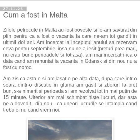
27.11.25
Cum a fost in Malta
Zilele petrecute in Malta au fost poveste si le-am savurat din
plin pentru ca a fost o vacanta la care ne-am tot gandit in
ultimii doi ani. Am incercat la inceputul anului sa rezervam
ceva pentru septembrie, insa nu ne-a iesit (preturi prea mari,
nu erau bune perioadele si tot asa), am mai incercat inca o
data cand am renuntat la vacanta in Gdansk si din nou nu a
fost cu noroc.
Am zis ca asta e si am lasat-o pe alta data, dupa care intr-o
seara dintr-o discutie in gluma am gasit si zboruri la pret
bun, s-a nimerit si perioada si am rezolvat tot in mai putin de
15 minute. Ulterior am mai schimbat niste lucruri, dar asta
ne-a dovedit - din nou - ca uneori lucrurile se intampla cand
trebuie, nu cand vrem noi.