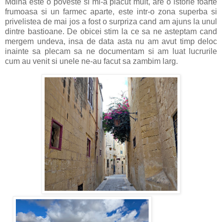
Mdina este o poveste si mi-a placut mult, are o istorie foarte
frumoasa si un farmec aparte, este intr-o zona superba si
privelistea de mai jos a fost o surpriza cand am ajuns la unul
dintre bastioane. De obicei stim la ce sa ne asteptam cand
mergem undeva, insa de data asta nu am avut timp deloc
inainte sa plecam sa ne documentam si am luat lucrurile
cum au venit si unele ne-au facut sa zambim larg.