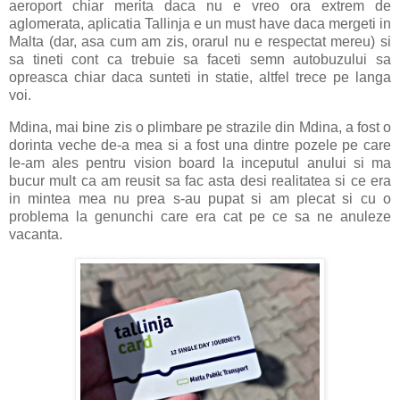
aeroport chiar merita daca nu e vreo ora extrem de
aglomerata, aplicatia Tallinja e un must have daca mergeti in
Malta (dar, asa cum am zis, orarul nu e respectat mereu) si
sa tineti cont ca trebuie sa faceti semn autobuzului sa
opreasca chiar daca sunteti in statie, altfel trece pe langa
voi.
Mdina, mai bine zis o plimbare pe strazile din Mdina, a fost o
dorinta veche de-a mea si a fost una dintre pozele pe care
le-am ales pentru vision board la inceputul anului si ma
bucur mult ca am reusit sa fac asta desi realitatea si ce era
in mintea mea nu prea s-au pupat si am plecat si cu o
problema la genunchi care era cat pe ce sa ne anuleze
vacanta.