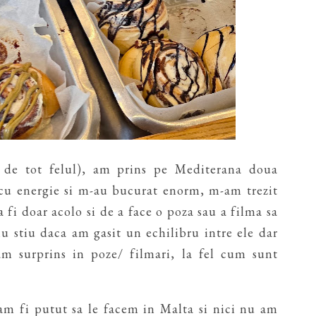
 de tot felul), am prins pe Mediterana doua
 cu energie si m-au bucurat enorm, m-am trezit
 fi doar acolo si de a face o poza sau a filma sa
 nu stiu daca am gasit un echilibru intre ele dar
-am surprins in poze/ filmari, la fel cum sunt
am fi putut sa le facem in Malta si nici nu am