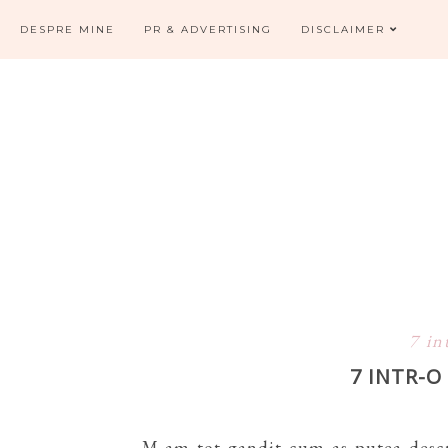
DESPRE MINE
PR & ADVERTISING
DISCLAIMER
7 in
7 INTR-
M-am tot gandit cum as putea descr