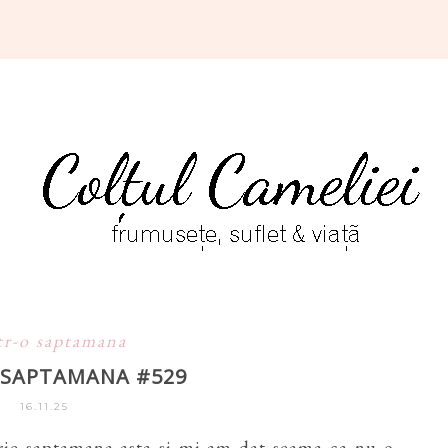
tr-o saptamana
O SAPTAMANA #529
16.11.25
ie saptamana asta si mi-am dat seama ca nu o