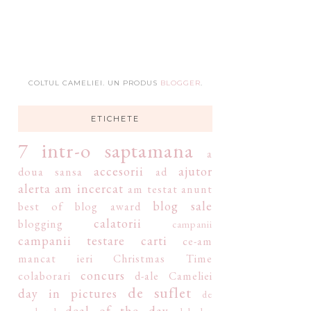
COLTUL CAMELIEI. UN PRODUS
BLOGGER
.
ETICHETE
7 intr-o saptamana
a
accesorii
ajutor
doua sansa
ad
alerta
am incercat
am testat
anunt
blog sale
best of
blog award
calatorii
blogging
campanii
campanii testare
carti
ce-am
mancat ieri
Christmas Time
concurs
colaborari
d-ale Cameliei
de suflet
day in pictures
de
deal of the day