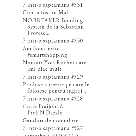
7 intr-o saptamana #531
Cum a fost in Malta
NO.BREAKER Bonding
System de la Sebastian
Professi...
7 intr-o saptamana #530
Am facut niste
#smartshopping
Noutati Yves Rocher care
imi plac mult
7 intr-o saptamana #529
Produse coreene pe care le
folosesc pentru ingriji...
7 intr-o saptamana #528
Cutie Fraijour &
Pick'N'Dazzle
Ganduri de noiembrie
7 intr-o saptamana #527
octombrie 2025
( 11 )
►