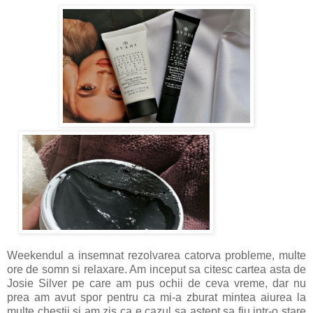
Weekendul a insemnat rezolvarea catorva probleme, multe
ore de somn si relaxare. Am inceput sa citesc cartea asta de
Josie Silver pe care am pus ochii de ceva vreme, dar nu
prea am avut spor pentru ca mi-a zburat mintea aiurea la
multe chestii si am zis ca e cazul sa astept sa fiu intr-o stare