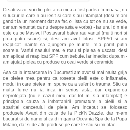
Ce-ati vazut voi din plecarea mea a fost partea frumoasa, nu
si lucrurile care n-au iesit si care s-au intamplat (desi m-am
gandit la un moment dat sa fac o lista cu tot ce nu se vede,
dar am renuntat ca nu despre asta e vorba) - iar unul din ele
este ca pe Masivul Postavarul batea rau vantul (multi nori si
prea putin soare) si, desi am avut folosit SPF50 si am
reaplicat inainte sa ajungem pe munte, m-a parlit putin
soarele. Varful nasului meu e rosu si pielea e uscata, desi
am aplicat si reaplicat SPF cum trebuie, iar imediat dupa mi-
am ajutat pielea cu produse cu ceai verde si ceramide.
Asa ca la intoarcerea in Bucuresti am avut si mai multa grija
de pielea mea pentru ca roseata pielii este o inflamatie,
modul in care pielea imi spune ca a suferit o trauma. Stiu ca
multa lume nu ia inca in serios asta, dar expunerea
neprotejata (nu e cazul meu, dar tot mi s-a intamplat) e
principala cauza a imbatranirii premature a pielii si a
aparitiei cancerului de piele. Am inceput sa folosesc
produsele Avant din cutia de la Pick'N'Dazzle, dar m-am
bucurat si de namolul cald in gama Oceania Spa de la Pupa
Milano, dar si de alte produse pe care le stiu si imi plac.