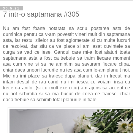
30.5.21
7 intr-o saptamana #305
Nu am fost foarte hotarata sa scriu postarea asta de
duminica pentru ca v-am povestit vineri mult din saptamana
asta, iar restul zilelor au fost aglomerate si cu multe lucruri
de rezolvat, dar stiu ca va place si am lasat cuvintele sa
curga sa vad ce iese. Gandul care mi-a fost alaturi toata
saptamana asta a fost ca trebuie sa traim fiecare moment
asa cum vine si sa ne amintim sa savuram fiecare clipa,
chiar daca uneori lucrurile nu ies asa cum le-am planuit noi.
Mie nu imi place sa traiesc dupa planuri, dar in trecut ma
iritam destul de rau cand nu imi iesea ce voiam, insa cu
trecerea anilor (si cu mult exercitiu) am ajuns sa accept ce
nu pot schimba si sa ma bucur de ceea ce traiesc, chiar
daca trebuie sa schimb total planurile initiale.