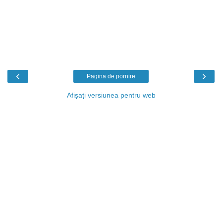
‹
›
Pagina de pornire
Afișați versiunea pentru web