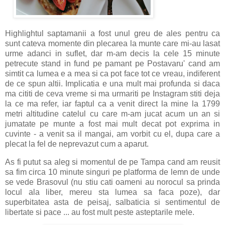
Highlightul saptamanii a fost unul greu de ales pentru ca
sunt cateva momente din plecarea la munte care mi-au lasat
urme adanci in suflet, dar m-am decis la cele 15 minute
petrecute stand in fund pe pamant pe Postavaru' cand am
simtit ca lumea e a mea si ca pot face tot ce vreau, indiferent
de ce spun altii. Implicatia e una mult mai profunda si daca
ma cititi de ceva vreme si ma urmariti pe Instagram stiti deja
la ce ma refer, iar faptul ca a venit direct la mine la 1799
metri altitudine catelul cu care m-am jucat acum un an si
jumatate pe munte a fost mai mult decat pot exprima in
cuvinte - a venit sa il mangai, am vorbit cu el, dupa care a
plecat la fel de neprevazut cum a aparut.
As fi putut sa aleg si momentul de pe Tampa cand am reusit
sa fim circa 10 minute singuri pe platforma de lemn de unde
se vede Brasovul (nu stiu cati oameni au norocul sa prinda
locul ala liber, mereu sta lumea sa faca poze), dar
superbitatea asta de peisaj, salbaticia si sentimentul de
libertate si pace ... au fost mult peste asteptarile mele.