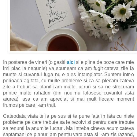
In postarea de vineri (o gasiti
aici
si e plina de poze care mie
imi plac la nebunie) va spuneam ca am fugit cateva zile la
munte si cuvantul fuga nu e ales intamplator. Suntem intr-o
perioada agitata, cu multe probleme si ca sa plecam cateva
zile a trebuit sa planificam multe lucruri si sa ne strecuram
printre multe rahaturi (din nou nu folosesc cuvantul asta
aiurea), asa ca am apreciat si mai mult fiecare moment
frumos pe care l-am trait.
Cateodata viata te ia pe sus si te pune fata in fata cu niste
probleme pe care trebuie sa le rezolvi si pentru care trebuie
sa renunti la anumite lucruri. Ma intreba cineva acum cateva
saptamani ce planuri am pentru vara asta si i-am zis razand,