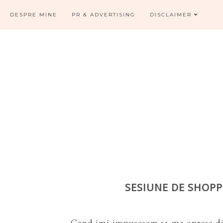
DESPRE MINE
PR & ADVERTISING
DISCLAIMER
SESIUNE DE SHOPP
Cand imi impusesem sa ma opresc di