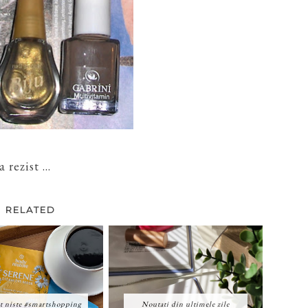
rezist ...
RELATED
t niste #smartshopping
Noutati din ultimele zile