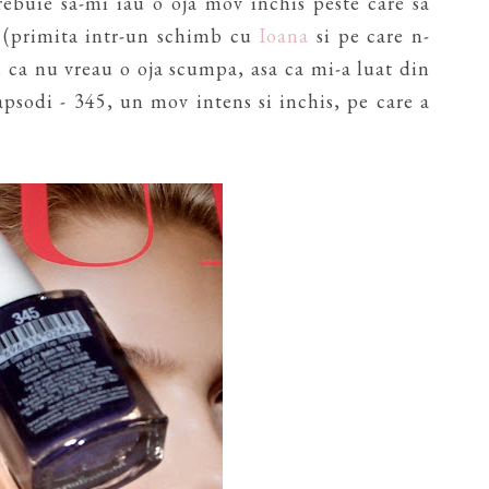
ebuie sa-mi iau o oja mov inchis peste care sa
 (primita intr-un schimb cu
Ioana
si pe care n-
 ca nu vreau o oja scumpa, asa ca mi-a luat din
apsodi - 345, un mov intens si inchis, pe care a