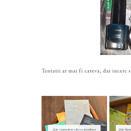
Tentatii ar mai fi cateva, dar incerc sa 
Am cumpărat câteva produse
Am facu