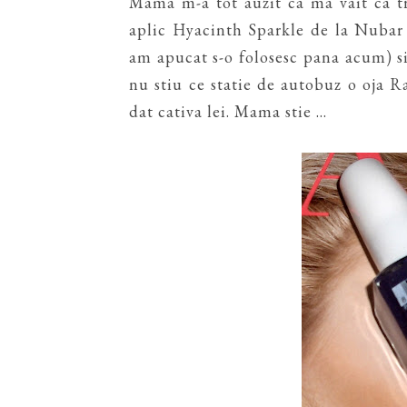
Mama m-a tot auzit ca ma vait ca tr
aplic Hyacinth Sparkle de la Nubar
am apucat s-o folosesc pana acum) si
nu stiu ce statie de autobuz o oja R
dat cativa lei. Mama stie ...