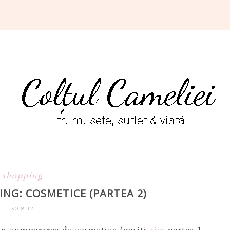
shopping
ING: COSMETICE (PARTEA 2)
30.8.12
n cumpararea de cosmetice (gasiti
aici
partea 1