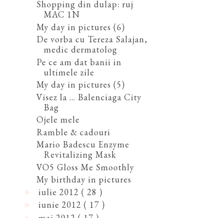
Shopping din dulap: ruj
MAC 1N
My day in pictures (6)
De vorba cu Tereza Salajan,
medic dermatolog
Pe ce am dat banii in
ultimele zile
My day in pictures (5)
Visez la ... Balenciaga City
Bag
Ojele mele
Ramble & cadouri
Mario Badescu Enzyme
Revitalizing Mask
VO5 Gloss Me Smoothly
My birthday in pictures
iulie 2012
( 28 )
►
iunie 2012
( 17 )
►
mai 2012
( 17 )
►