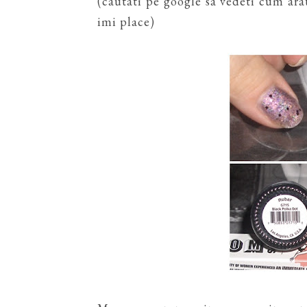
(cautati pe google sa vedeti cum ara
imi place)