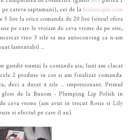
a pe cateva saptamani), cei de la
feelunique.com
5 lire la orice comanda de 20 lire (siteul ofera
duse pe care le vroiam de ceva vreme de pe site,
ncercat vreo 3 zile sa ma autoconving ca n-am
uat lamentabil ...
m gandit numai la comanda aia, luni am clacat
cele 2 produse in cos si am finalizat comanda.
a, deci a durat 4 zile ... impresionant. Primul
n gloss de la Buxom - Plumping Lip Polish in
e ceva vreme (am avut in trecut Rosie si Lily
uze si efectul pe care il au).