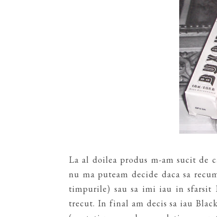
La al doilea produs m-am sucit de ca
nu ma puteam decide daca sa recump
timpurile) sau sa imi iau in sfarsi
trecut. In final am decis sa iau Blac