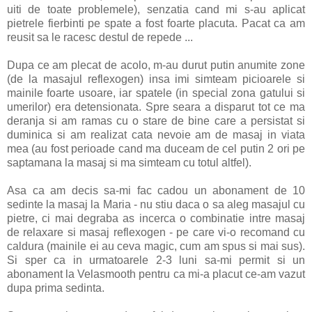
uiti de toate problemele), senzatia cand mi s-au aplicat
pietrele fierbinti pe spate a fost foarte placuta. Pacat ca am
reusit sa le racesc destul de repede ...
Dupa ce am plecat de acolo, m-au durut putin anumite zone
(de la masajul reflexogen) insa imi simteam picioarele si
mainile foarte usoare, iar spatele (in special zona gatului si
umerilor) era detensionata. Spre seara a disparut tot ce ma
deranja si am ramas cu o stare de bine care a persistat si
duminica si am realizat cata nevoie am de masaj in viata
mea (au fost perioade cand ma duceam de cel putin 2 ori pe
saptamana la masaj si ma simteam cu totul altfel).
Asa ca am decis sa-mi fac cadou un abonament de 10
sedinte la masaj la Maria - nu stiu daca o sa aleg masajul cu
pietre, ci mai degraba as incerca o combinatie intre masaj
de relaxare si masaj reflexogen - pe care vi-o recomand cu
caldura (mainile ei au ceva magic, cum am spus si mai sus).
Si sper ca in urmatoarele 2-3 luni sa-mi permit si un
abonament la Velasmooth pentru ca mi-a placut ce-am vazut
dupa prima sedinta.