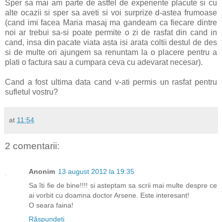
Sper sa mai am parte de astfel de experiente placute si cu
alte ocazii si sper sa aveti si voi surprize d-astea frumoase
(cand imi facea Maria masaj ma gandeam ca fiecare dintre
noi ar trebui sa-si poate permite o zi de rasfat din cand in
cand, insa din pacate viata asta isi arata coltii destul de des
si de multe ori ajungem sa renuntam la o placere pentru a
plati o factura sau a cumpara ceva cu adevarat necesar).
Cand a fost ultima data cand v-ati permis un rasfat pentru
sufletul vostru?
at
11:54
2 comentarii:
Anonim
13 august 2012 la 19:35
Sa îti fie de bine!!!! si asteptam sa scrii mai multe despre ce
ai vorbit cu doamna doctor Arsene. Este interesant!
O seara faina!
Răspundeți