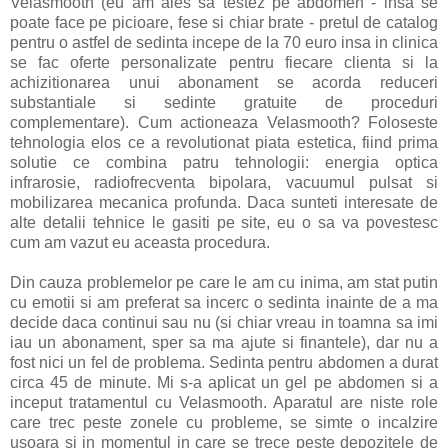
Velasmooth (eu am ales sa testez pe abdomen - insa se
poate face pe picioare, fese si chiar brate - pretul de catalog
pentru o astfel de sedinta incepe de la 70 euro insa in clinica
se fac oferte personalizate pentru fiecare clienta si la
achizitionarea unui abonament se acorda reduceri
substantiale si sedinte gratuite de proceduri
complementare). Cum actioneaza Velasmooth? Foloseste
tehnologia elos ce a revolutionat piata estetica, fiind prima
solutie ce combina patru tehnologii: energia optica
infrarosie, radiofrecventa bipolara, vacuumul pulsat si
mobilizarea mecanica profunda. Daca sunteti interesate de
alte detalii tehnice le gasiti pe site, eu o sa va povestesc
cum am vazut eu aceasta procedura.
Din cauza problemelor pe care le am cu inima, am stat putin
cu emotii si am preferat sa incerc o sedinta inainte de a ma
decide daca continui sau nu (si chiar vreau in toamna sa imi
iau un abonament, sper sa ma ajute si finantele), dar nu a
fost nici un fel de problema. Sedinta pentru abdomen a durat
circa 45 de minute. Mi s-a aplicat un gel pe abdomen si a
inceput tratamentul cu Velasmooth. Aparatul are niste role
care trec peste zonele cu probleme, se simte o incalzire
usoara si in momentul in care se trece peste depozitele de