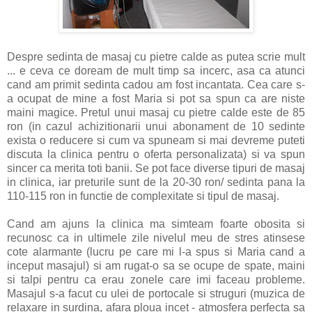
Despre sedinta de masaj cu pietre calde as putea scrie mult
... e ceva ce doream de mult timp sa incerc, asa ca atunci
cand am primit sedinta cadou am fost incantata. Cea care s-
a ocupat de mine a fost Maria si pot sa spun ca are niste
maini magice. Pretul unui masaj cu pietre calde este de 85
ron (in cazul achizitionarii unui abonament de 10 sedinte
exista o reducere si cum va spuneam si mai devreme puteti
discuta la clinica pentru o oferta personalizata) si va spun
sincer ca merita toti banii. Se pot face diverse tipuri de masaj
in clinica, iar preturile sunt de la 20-30 ron/ sedinta pana la
110-115 ron in functie de complexitate si tipul de masaj.
Cand am ajuns la clinica ma simteam foarte obosita si
recunosc ca in ultimele zile nivelul meu de stres atinsese
cote alarmante (lucru pe care mi l-a spus si Maria cand a
inceput masajul) si am rugat-o sa se ocupe de spate, maini
si talpi pentru ca erau zonele care imi faceau probleme.
Masajul s-a facut cu ulei de portocale si struguri (muzica de
relaxare in surdina, afara ploua incet - atmosfera perfecta sa