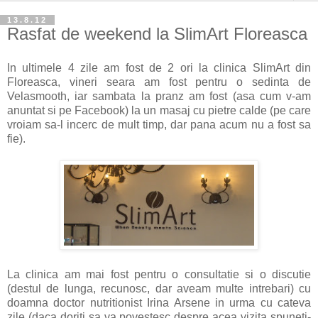
13.8.12
Rasfat de weekend la SlimArt Floreasca
In ultimele 4 zile am fost de 2 ori la clinica SlimArt din
Floreasca, vineri seara am fost pentru o sedinta de
Velasmooth, iar sambata la pranz am fost (asa cum v-am
anuntat si pe Facebook) la un masaj cu pietre calde (pe care
vroiam sa-l incerc de mult timp, dar pana acum nu a fost sa
fie).
La clinica am mai fost pentru o consultatie si o discutie
(destul de lunga, recunosc, dar aveam multe intrebari) cu
doamna doctor nutritionist Irina Arsene in urma cu cateva
zile (daca doriti sa va povestesc despre acea vizita spuneti-