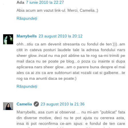
Ada
7 iunie 2010 la 22:27
Abia acum am vazut link-ul. Merci, Camelia.;)
Răspundeți
Marrybells
23 august 2010 la 20:12
ohh...stiu ca am devenit stresanta cu fondul de ten:)))..am
citit in cateva posturi laudele tale la adresa fondului nars
sheer glow..incat nu ma pot abtine sa te rog sa-mi trimiti pe
mail daca nu se poate pe blog...o poza cu inainte si dupa
aplicarea nars sheer glow...am o parere buna despre el mai
ales ca ai zis ca are subtonuri atat rozalii cat si galbene...te
rog sa ma anunti daca se poate:)
Răspundeți
Camelia
23 august 2010 la 21:36
Marrybells, asa cum ai observat ... nu mi-am "publicat" fata
din diverse motive, deci nu te pot ajuta cu cererea asta,
insa iti pot reconfirma ce-am spus: e fondul de ten care