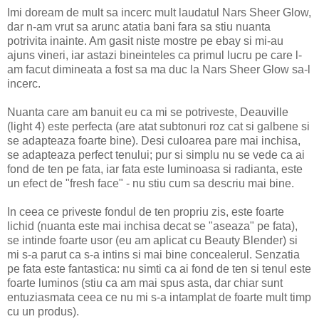
Imi doream de mult sa incerc mult laudatul Nars Sheer Glow,
dar n-am vrut sa arunc atatia bani fara sa stiu nuanta
potrivita inainte. Am gasit niste mostre pe ebay si mi-au
ajuns vineri, iar astazi bineinteles ca primul lucru pe care l-
am facut dimineata a fost sa ma duc la Nars Sheer Glow sa-l
incerc.
Nuanta care am banuit eu ca mi se potriveste, Deauville
(light 4) este perfecta (are atat subtonuri roz cat si galbene si
se adapteaza foarte bine). Desi culoarea pare mai inchisa,
se adapteaza perfect tenului; pur si simplu nu se vede ca ai
fond de ten pe fata, iar fata este luminoasa si radianta, este
un efect de "fresh face" - nu stiu cum sa descriu mai bine.
In ceea ce priveste fondul de ten propriu zis, este foarte
lichid (nuanta este mai inchisa decat se "aseaza" pe fata),
se intinde foarte usor (eu am aplicat cu Beauty Blender) si
mi s-a parut ca s-a intins si mai bine concealerul. Senzatia
pe fata este fantastica: nu simti ca ai fond de ten si tenul este
foarte luminos (stiu ca am mai spus asta, dar chiar sunt
entuziasmata ceea ce nu mi s-a intamplat de foarte mult timp
cu un produs).