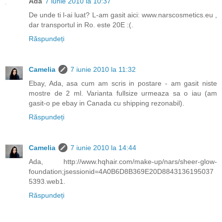
Ada
7 iunie 2010 la 10:37
De unde ti l-ai luat? L-am gasit aici: www.narscosmetics.eu ,
dar transportul in Ro. este 20E :(.
Răspundeți
Camelia
7 iunie 2010 la 11:32
Ebay, Ada, asa cum am scris in postare - am gasit niste
mostre de 2 ml. Varianta fullsize urmeaza sa o iau (am
gasit-o pe ebay in Canada cu shipping rezonabil).
Răspundeți
Camelia
7 iunie 2010 la 14:44
Ada, http://www.hqhair.com/make-up/nars/sheer-glow-
foundation;jsessionid=4A0B6D8B369E20D8843136195037
5393.web1.
Răspundeți