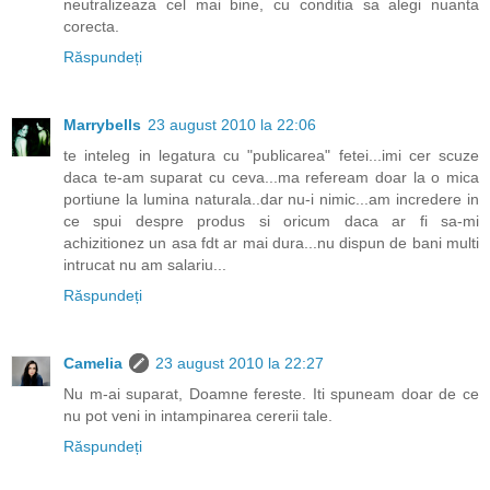
neutralizeaza cel mai bine, cu conditia sa alegi nuanta
corecta.
Răspundeți
Marrybells
23 august 2010 la 22:06
te inteleg in legatura cu "publicarea" fetei...imi cer scuze
daca te-am suparat cu ceva...ma refeream doar la o mica
portiune la lumina naturala..dar nu-i nimic...am incredere in
ce spui despre produs si oricum daca ar fi sa-mi
achizitionez un asa fdt ar mai dura...nu dispun de bani multi
intrucat nu am salariu...
Răspundeți
Camelia
23 august 2010 la 22:27
Nu m-ai suparat, Doamne fereste. Iti spuneam doar de ce
nu pot veni in intampinarea cererii tale.
Răspundeți