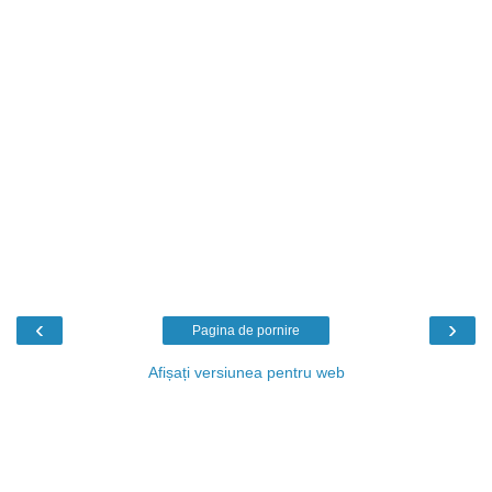
‹
›
Pagina de pornire
Afișați versiunea pentru web