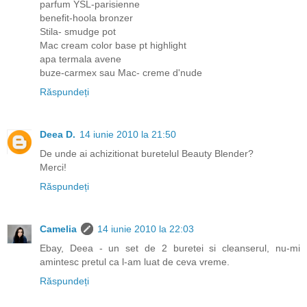
parfum YSL-parisienne
benefit-hoola bronzer
Stila- smudge pot
Mac cream color base pt highlight
apa termala avene
buze-carmex sau Mac- creme d'nude
Răspundeți
Deea D.
14 iunie 2010 la 21:50
De unde ai achizitionat buretelul Beauty Blender?
Merci!
Răspundeți
Camelia
14 iunie 2010 la 22:03
Ebay, Deea - un set de 2 buretei si cleanserul, nu-mi
amintesc pretul ca l-am luat de ceva vreme.
Răspundeți