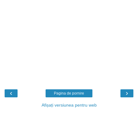
‹
›
Pagina de pornire
Afișați versiunea pentru web