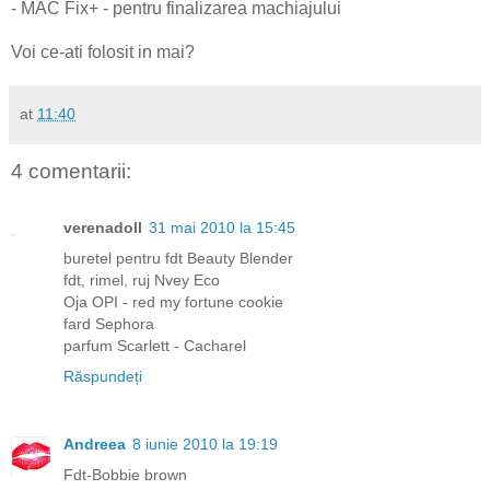
- MAC Fix+ - pentru finalizarea machiajului
Voi ce-ati folosit in mai?
at
11:40
4 comentarii:
verenadoll
31 mai 2010 la 15:45
buretel pentru fdt Beauty Blender
fdt, rimel, ruj Nvey Eco
Oja OPI - red my fortune cookie
fard Sephora
parfum Scarlett - Cacharel
Răspundeți
Andreea
8 iunie 2010 la 19:19
Fdt-Bobbie brown