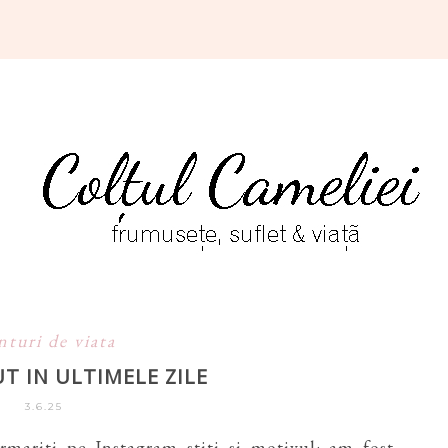
nturi de viata
T IN ULTIMELE ZILE
3.6.25
mariti pe Instagram stiti si motivul: am fost