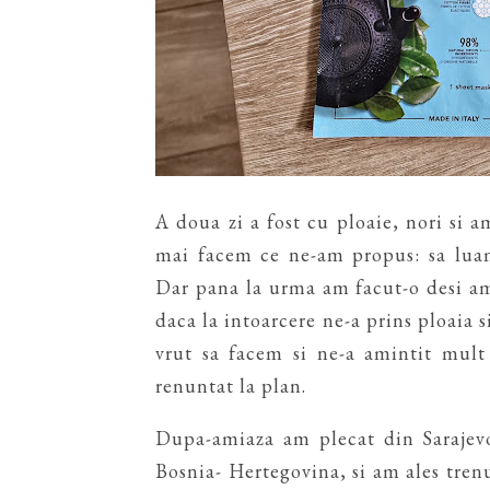
A doua zi a fost cu ploaie, nori si a
mai facem ce ne-am propus: sa luam
Dar pana la urma am facut-o desi am 
daca la intoarcere ne-a prins ploaia s
vrut sa facem si ne-a amintit mul
renuntat la plan.
Dupa-amiaza am plecat din Sarajevo
Bosnia- Hertegovina, si am ales tren