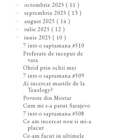
octombrie 2025
( 11 )
►
septembrie 2025
( 13 )
►
august 2025
( 14 )
►
iulie 2025
( 12 )
►
iunie 2025
( 10 )
▼
7 intr-o saptamana #510
Preferate de inceput de
vara
Ohrid prin ochii mei
7 intr-o saptamana #509
Ai incercat mastile de la
Teaology?
Poveste din Mostar
Cum mi s-a parut Sarajevo
7 intr-o saptamana #508
Ce am incercat nou si mi-a
placut
Ce-am facut in ultimele