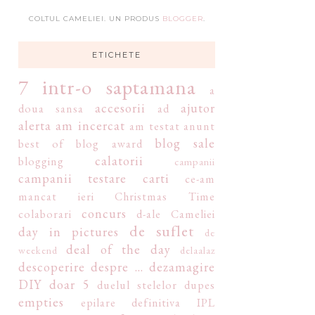
COLTUL CAMELIEI. UN PRODUS
BLOGGER
.
ETICHETE
7 intr-o saptamana
a
accesorii
ajutor
doua sansa
ad
alerta
am incercat
am testat
anunt
blog sale
best of
blog award
calatorii
blogging
campanii
campanii testare
carti
ce-am
mancat ieri
Christmas Time
concurs
colaborari
d-ale Cameliei
de suflet
day in pictures
de
deal of the day
weekend
delaalaz
descoperire
despre ...
dezamagire
DIY
doar 5
duelul stelelor
dupes
empties
epilare definitiva IPL