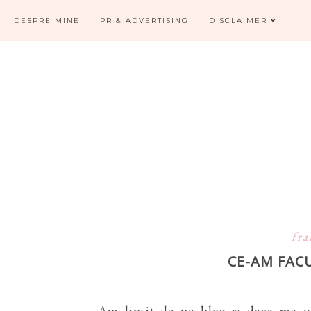
DESPRE MINE
PR & ADVERTISING
DISCLAIMER
fra
CE-AM FACU
Am lipsit de pe blog si daca ma ur