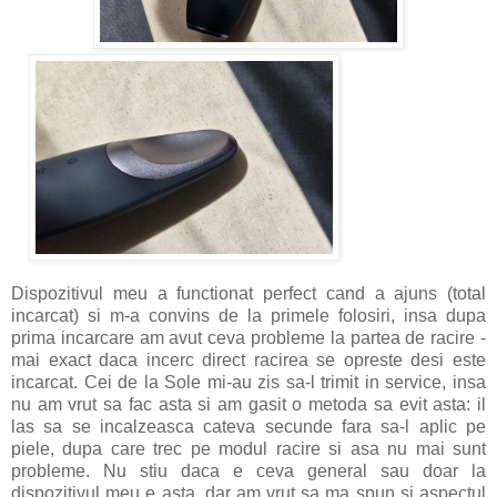
Dispozitivul meu a functionat perfect cand a ajuns (total
incarcat) si m-a convins de la primele folosiri, insa dupa
prima incarcare am avut ceva probleme la partea de racire -
mai exact daca incerc direct racirea se opreste desi este
incarcat. Cei de la Sole mi-au zis sa-l trimit in service, insa
nu am vrut sa fac asta si am gasit o metoda sa evit asta: il
las sa se incalzeasca cateva secunde fara sa-l aplic pe
piele, dupa care trec pe modul racire si asa nu mai sunt
probleme. Nu stiu daca e ceva general sau doar la
dispozitivul meu e asta, dar am vrut sa ma spun si aspectul