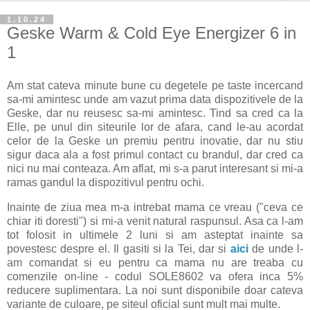
1.10.24
Geske Warm & Cold Eye Energizer 6 in
1
Am stat cateva minute bune cu degetele pe taste incercand
sa-mi amintesc unde am vazut prima data dispozitivele de la
Geske, dar nu reusesc sa-mi amintesc. Tind sa cred ca la
Elle, pe unul din siteurile lor de afara, cand le-au acordat
celor de la Geske un premiu pentru inovatie, dar nu stiu
sigur daca ala a fost primul contact cu brandul, dar cred ca
nici nu mai conteaza. Am aflat, mi s-a parut interesant si mi-a
ramas gandul la dispozitivul pentru ochi.
Inainte de ziua mea m-a intrebat mama ce vreau ("ceva ce
chiar iti doresti") si mi-a venit natural raspunsul. Asa ca l-am
tot folosit in ultimele 2 luni si am asteptat inainte sa
povestesc despre el. Il gasiti si la Tei, dar si
aici
de unde l-
am comandat si eu pentru ca mama nu are treaba cu
comenzile on-line - codul SOLE8602 va ofera inca 5%
reducere suplimentara. La noi sunt disponibile doar cateva
variante de culoare, pe siteul oficial sunt mult mai multe.