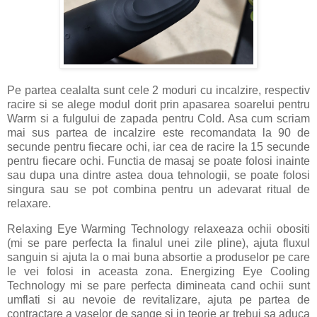
Pe partea cealalta sunt cele 2 moduri cu incalzire, respectiv
racire si se alege modul dorit prin apasarea soarelui pentru
Warm si a fulgului de zapada pentru Cold. Asa cum scriam
mai sus partea de incalzire este recomandata la 90 de
secunde pentru fiecare ochi, iar cea de racire la 15 secunde
pentru fiecare ochi. Functia de masaj se poate folosi inainte
sau dupa una dintre astea doua tehnologii, se poate folosi
singura sau se pot combina pentru un adevarat ritual de
relaxare.
Relaxing Eye Warming Technology relaxeaza ochii obositi
(mi se pare perfecta la finalul unei zile pline), ajuta fluxul
sanguin si ajuta la o mai buna absortie a produselor pe care
le vei folosi in aceasta zona. Energizing Eye Cooling
Technology mi se pare perfecta dimineata cand ochii sunt
umflati si au nevoie de revitalizare, ajuta pe partea de
contractare a vaselor de sange si in teorie ar trebui sa aduca