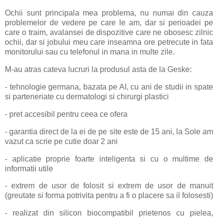
Ochii sunt principala mea problema, nu numai din cauza
problemelor de vedere pe care le am, dar si perioadei pe
care o traim, avalansei de dispozitive care ne obosesc zilnic
ochii, dar si jobului meu care inseamna ore petrecute in fata
monitorului sau cu telefonul in mana in multe zile.
M-au atras cateva lucruri la produsul asta de la Geske:
- tehnologie germana, bazata pe AI, cu ani de studii in spate
si parteneriate cu dermatologi si chirurgi plastici
- pret accesibil pentru ceea ce ofera
- garantia direct de la ei de pe site este de 15 ani, la Sole am
vazut ca scrie pe cutie doar 2 ani
- aplicatie proprie foarte inteligenta si cu o multime de
informatii utile
- extrem de usor de folosit si extrem de usor de manuit
(greutate si forma potrivita pentru a fi o placere sa il folosesti)
- realizat din silicon biocompatibil prietenos cu pielea,