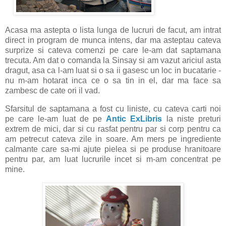
Acasa ma astepta o lista lunga de lucruri de facut, am intrat
direct in program de munca intens, dar ma asteptau cateva
surprize si cateva comenzi pe care le-am dat saptamana
trecuta. Am dat o comanda la Sinsay si am vazut ariciul asta
dragut, asa ca l-am luat si o sa ii gasesc un loc in bucatarie -
nu m-am hotarat inca ce o sa tin in el, dar ma face sa
zambesc de cate ori il vad.
Sfarsitul de saptamana a fost cu liniste, cu cateva carti noi
pe care le-am luat de pe
Antic ExLibris
la niste preturi
extrem de mici, dar si cu rasfat pentru par si corp pentru ca
am petrecut cateva zile in soare. Am mers pe ingrediente
calmante care sa-mi ajute pielea si pe produse hranitoare
pentru par, am luat lucrurile incet si m-am concentrat pe
mine.