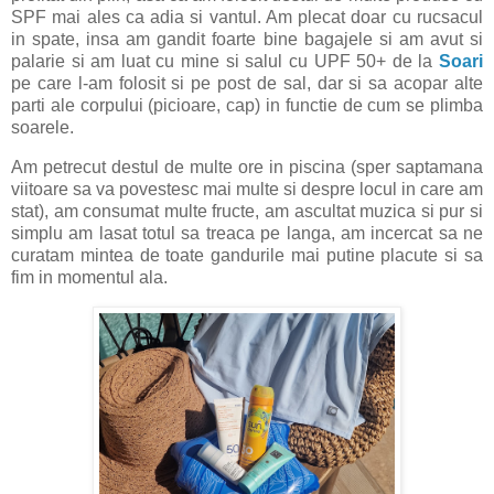
SPF mai ales ca adia si vantul. Am plecat doar cu rucsacul
in spate, insa am gandit foarte bine bagajele si am avut si
palarie si am luat cu mine si salul cu UPF 50+ de la
Soari
pe care l-am folosit si pe post de sal, dar si sa acopar alte
parti ale corpului (picioare, cap) in functie de cum se plimba
soarele.
Am petrecut destul de multe ore in piscina (sper saptamana
viitoare sa va povestesc mai multe si despre locul in care am
stat), am consumat multe fructe, am ascultat muzica si pur si
simplu am lasat totul sa treaca pe langa, am incercat sa ne
curatam mintea de toate gandurile mai putine placute si sa
fim in momentul ala.