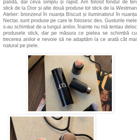
palidă, dar ceva simplu și rapid. Am folosit fondul de ten
stick de la Dior și alte două produse tot stick de la Westman
Atelier: bronzerul în nuanța Biscuit și iluminatorul în nuanța
Nectar, sunt produse pe care le folosesc des. Gusturile mele
s-au schimbat de-a lungul anilor, înainte nu mă tentau deloc
produsele stick, dar pe măsura ce pielea se schimbă cu
trecerea anilor e nevoie să ne adaptăm la ce arată cât mai
natural pe piele.