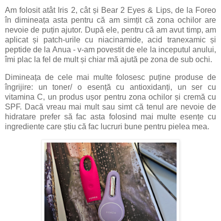
Am folosit atât Iris 2, cât și Bear 2 Eyes & Lips, de la Foreo
în dimineața asta pentru că am simțit că zona ochilor are
nevoie de puțin ajutor. După ele, pentru că am avut timp, am
aplicat și patch-urile cu niacinamide, acid tranexamic și
peptide de la Anua - v-am povestit de ele la inceputul anului,
îmi plac la fel de mult și chiar mă ajută pe zona de sub ochi.
Dimineața de cele mai multe folosesc puține produse de
îngrijire: un toner/ o esență cu antioxidanți, un ser cu
vitamina C, un produs ușor pentru zona ochilor și cremă cu
SPF. Dacă vreau mai mult sau simt că tenul are nevoie de
hidratare prefer să fac asta folosind mai multe esențe cu
ingrediente care știu că fac lucruri bune pentru pielea mea.