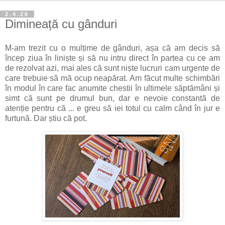
2.4.26
Dimineață cu gânduri
M-am trezit cu o mulțime de gânduri, așa că am decis să
încep ziua în liniște și să nu intru direct în partea cu ce am
de rezolvat azi, mai ales că sunt niște lucruri cam urgente de
care trebuie să mă ocup neapărat. Am făcut multe schimbări
în modul în care fac anumite chestii în ultimele săptămâni și
simt că sunt pe drumul bun, dar e nevoie constantă de
atenție pentru că ... e greu să iei totul cu calm când în jur e
furtună. Dar știu că pot.