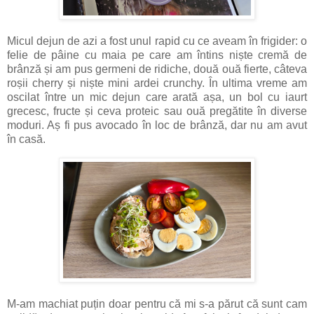
Micul dejun de azi a fost unul rapid cu ce aveam în frigider: o
felie de pâine cu maia pe care am întins niște cremă de
brânză și am pus germeni de ridiche, două ouă fierte, câteva
roșii cherry și niște mini ardei crunchy. În ultima vreme am
oscilat între un mic dejun care arată așa, un bol cu iaurt
grecesc, fructe și ceva proteic sau ouă pregătite în diverse
moduri. Aș fi pus avocado în loc de brânză, dar nu am avut
în casă.
M-am machiat puțin doar pentru că mi s-a părut că sunt cam