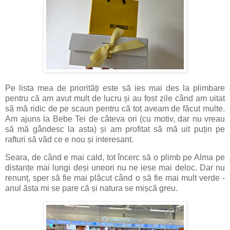
Pe lista mea de priorități este să ies mai des la plimbare
pentru că am avut mult de lucru și au fost zile când am uitat
să mă ridic de pe scaun pentru că tot aveam de făcut multe.
Am ajuns la Bebe Tei de câteva ori (cu motiv, dar nu vreau
să mă gândesc la asta) și am profitat să mă uit puțin pe
rafturi să văd ce e nou și interesant.
Seara, de când e mai cald, tot încerc să o plimb pe Alma pe
distanțe mai lungi deși uneori nu ne iese mai deloc. Dar nu
renunț, sper să fie mai plăcut când o să fie mai mult verde -
anul ăsta mi se pare că și natura se mișcă greu.