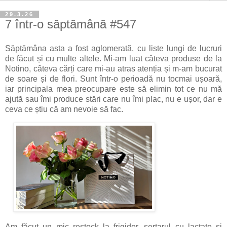
29.3.26
7 într-o săptămână #547
Săptămâna asta a fost aglomerată, cu liste lungi de lucruri
de făcut și cu multe altele. Mi-am luat câteva produse de la
Notino, câteva cărți care mi-au atras atenția și m-am bucurat
de soare și de flori. Sunt într-o perioadă nu tocmai ușoară,
iar principala mea preocupare este să elimin tot ce nu mă
ajută sau îmi produce stări care nu îmi plac, nu e ușor, dar e
ceva ce știu că am nevoie să fac.
Am făcut un mic restock la frigider, sertarul cu lactate și