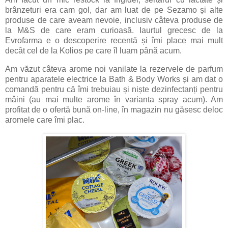
brânzeturi era cam gol, dar am luat de pe Sezamo și alte
produse de care aveam nevoie, inclusiv câteva produse de
la M&S de care eram curioasă. Iaurtul grecesc de la
Evrofarma e o descoperire recentă și îmi place mai mult
decât cel de la Kolios pe care îl luam până acum.
Am văzut câteva arome noi vanilate la rezervele de parfum
pentru aparatele electrice la Bath & Body Works și am dat o
comandă pentru că îmi trebuiau și niște dezinfectanți pentru
mâini (au mai multe arome în varianta spray acum). Am
profitat de o ofertă bună on-line, în magazin nu găsesc deloc
aromele care îmi plac.