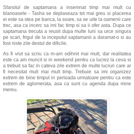
Sfarsitul de saptamana a insemnat timp mai mult cu
blanoasele - Tasha se deplaseaza tot mai greu si placerea
ei este sa stea pe banca, la soare, sa se uite la oamenii care
trec, asa ca incerc sa imi fac timp si sa ii ofer asta. Dupa ce
saptamana trecuta a reusit dupa multe luni sa urce singura
pe scari, frigul de la inceputul saptamanii a daramat-o si au
fost niste zile destul de dificile.
As fi vrut sa scriu ca m-am odihnit mai mult, dar realitatea
este ca am muncit si in weekend pentru ca lucrez la ceva si
a trebuit sa fac in cateva zile extrem de multe lucruri care ar
fi necesitat mult mai mult timp. Trebuie sa imi organizez
extrem de bine timpul in perioada urmatoare pentru ca este
extrem de aglomerata, asa ca sunt cu agenda dupa mine
mereu.