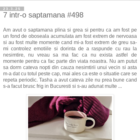
23.3.25
7 intr-o saptamana #498
Am avut o saptamana plina si grea si pentru ca am fost pe
un fond de oboseala acumulata am fost extrem de nervoasa
si au fost multe momente cand mi-a fost extrem de greu sa-
mi controlez emotiile si dorinta de a raspunde cu rau la
nesimtire, nu vreau sa ma fac ca nu exista astfel de
momente pentru ca fac parte din viata noastra. Nu am putut
sa dorm cateva nopti din cauza nesimtirii unui vecin si asta
m-a dat cu totul peste cap, mai ales ca este o situatie care se
repeta periodic. Tasha a avut cateva zile nu prea bune cand
s-a facut brusc frig in Bucuresti si s-au adunat multe ...