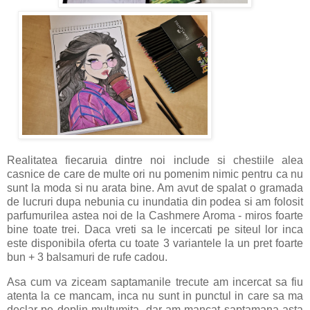
Realitatea fiecaruia dintre noi include si chestiile alea
casnice de care de multe ori nu pomenim nimic pentru ca nu
sunt la moda si nu arata bine. Am avut de spalat o gramada
de lucruri dupa nebunia cu inundatia din podea si am folosit
parfumurilea astea noi de la Cashmere Aroma - miros foarte
bine toate trei. Daca vreti sa le incercati pe siteul lor inca
este disponibila oferta cu toate 3 variantele la un pret foarte
bun + 3 balsamuri de rufe cadou.
Asa cum va ziceam saptamanile trecute am incercat sa fiu
atenta la ce mancam, inca nu sunt in punctul in care sa ma
declar pe deplin multumita, dar am mancat saptamana asta