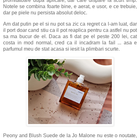
promitatoare dupa aplicare, dar care dispare la scurt timp.
Notele se combina foarte bine, e aerat, e usor, e ce trebuie,
dar pe piele nu persista absolut deloc.
Am dat putin pe el si nu pot sa zic ca regret ca l-am luat, dar
il port doar cand stiu ca il pot reaplica pentru ca astfel nu pot
sa ma bucur de el. Daca as fi dat pe el peste 200 lei, cat
costa in mod normal, cred ca il incadram la fail ... asa e
parfumul meu de stat acasa si iesit la plimbari scurte.
Peony and Blush Suede de la Jo Malone nu este o noutate,