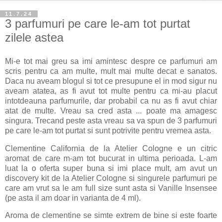
11.7.24
3 parfumuri pe care le-am tot purtat
zilele astea
Mi-e tot mai greu sa imi amintesc despre ce parfumuri am
scris pentru ca am multe, mult mai multe decat e sanatos.
Daca nu aveam blogul si tot ce presupune el in mod sigur nu
aveam atatea, as fi avut tot multe pentru ca mi-au placut
intotdeauna parfumurile, dar probabil ca nu as fi avut chiar
atat de multe. Vreau sa cred asta ... poate ma amagesc
singura. Trecand peste asta vreau sa va spun de 3 parfumuri
pe care le-am tot purtat si sunt potrivite pentru vremea asta.
Clementine California de la Atelier Cologne e un citric
aromat de care m-am tot bucurat in ultima perioada. L-am
luat la o oferta super buna si imi place mult, am avut un
discovery kit de la Atelier Cologne si singurele parfumuri pe
care am vrut sa le am full size sunt asta si Vanille Insensee
(pe asta il am doar in varianta de 4 ml).
Aroma de clementine se simte extrem de bine si este foarte