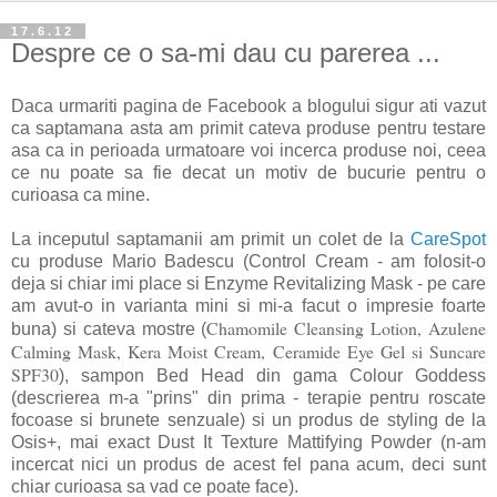
17.6.12
Despre ce o sa-mi dau cu parerea ...
Daca urmariti pagina de Facebook a blogului sigur ati vazut
ca saptamana asta am primit cateva produse pentru testare
asa ca in perioada urmatoare voi incerca produse noi, ceea
ce nu poate sa fie decat un motiv de bucurie pentru o
curioasa ca mine.
La inceputul saptamanii am primit un colet de la
CareSpot
cu produse Mario Badescu (Control Cream - am folosit-o
deja si chiar imi place si Enzyme Revitalizing Mask - pe care
am avut-o in varianta mini si mi-a facut o impresie foarte
Chamomile Cleansing Lotion, Azulene
buna) si cateva mostre (
Calming Mask, Kera Moist Cream, Ceramide Eye Gel si Suncare
SPF30
), sampon Bed Head din gama Colour Goddess
(descrierea m-a "prins" din prima - terapie pentru roscate
focoase si brunete senzuale) si un produs de styling de la
Osis+, mai exact Dust It Texture Mattifying Powder (n-am
incercat nici un produs de acest fel pana acum, deci sunt
chiar curioasa sa vad ce poate face).