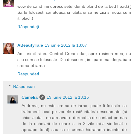
wow de cand imi doresc setul dumb blond de la bed head:((
Sa le folosesti sanatoasa si iubita si sa ne zici si noua cum
iti plac!:)
Răspundeți
ABeautyTale
19 iunie 2012 la 13:07
Am primit si eu Control Cream dar, spre rusinea mea, nu
stiu cum se foloseste. Din descriere, imi pare mai degraba o
crema pt iarna...
Răspundeți
Răspunsuri
Camelia
19 iunie 2012 la 13:15
Andreea, nu este crema de iarna, poate fi folosita ca
tratament local pe zonele rosii/ iritate/ descuamate (si
chiar ajuta - eu am avut o dermatita de contact pe nas
de la ochelarii de soare si in 3 zile mi-a vindecat-o
aproape total) sau ca o crema hidratanta inainte de