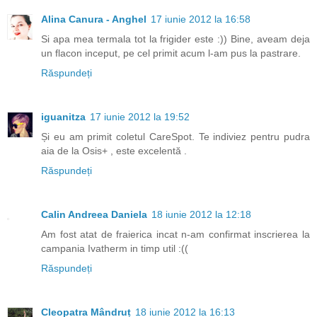
Alina Canura - Anghel
17 iunie 2012 la 16:58
Si apa mea termala tot la frigider este :)) Bine, aveam deja
un flacon inceput, pe cel primit acum l-am pus la pastrare.
Răspundeți
iguanitza
17 iunie 2012 la 19:52
Și eu am primit coletul CareSpot. Te indiviez pentru pudra
aia de la Osis+ , este excelentă .
Răspundeți
Calin Andreea Daniela
18 iunie 2012 la 12:18
Am fost atat de fraierica incat n-am confirmat inscrierea la
campania Ivatherm in timp util :((
Răspundeți
Cleopatra Mândruț
18 iunie 2012 la 16:13