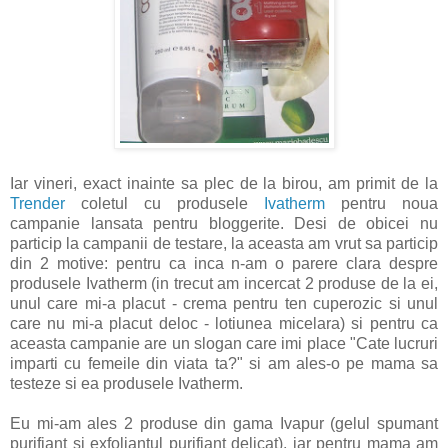
Iar vineri, exact inainte sa plec de la birou, am primit de la
Trender
coletul cu produsele
Ivatherm
pentru noua
campanie lansata pentru bloggerite. Desi de obicei nu
particip la campanii de testare, la aceasta am vrut sa particip
din 2 motive: pentru ca inca n-am o parere clara despre
produsele Ivatherm (in trecut am incercat 2 produse de la ei,
unul care mi-a placut - crema pentru ten cuperozic si unul
care nu mi-a placut deloc - lotiunea micelara) si pentru ca
aceasta campanie are un slogan care imi place "Cate lucruri
imparti cu femeile din viata ta?" si am ales-o pe mama sa
testeze si ea produsele Ivatherm.
Eu mi-am ales 2 produse din gama Ivapur (gelul spumant
purifiant si exfoliantul purifiant delicat), iar pentru mama am